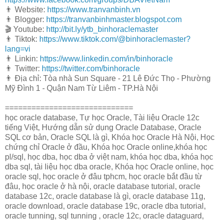
👨 Website:
https://www.tranvanbinh.vn
👨 Blogger:
https://tranvanbinhmaster.blogspot.com
🎬 Youtube:
http://bit.ly/ytb_binhoraclemaster
👨 Tiktok:
https://www.tiktok.com/@binhoraclemaster?
lang=vi
👨 Linkin:
https://www.linkedin.com/in/binhoracle
👨 Twitter:
https://twitter.com/binhoracle
👨 Địa chỉ: Tòa nhà Sun Square - 21 Lê Đức Thọ - Phường
Mỹ Đình 1 - Quận Nam Từ Liêm - TP.Hà Nội
=============================
học oracle database, Tự học Oracle, Tài liệu Oracle 12c
tiếng Việt, Hướng dẫn sử dụng Oracle Database, Oracle
SQL cơ bản, Oracle SQL là gì, Khóa học Oracle Hà Nội, Học
chứng chỉ Oracle ở đầu, Khóa học Oracle online,khóa học
pl/sql, học dba, học dba ở việt nam, khóa học dba, khóa học
dba sql, tài liệu học dba oracle, Khóa học Oracle online, học
oracle sql, học oracle ở đâu tphcm, học oracle bắt đầu từ
đâu, học oracle ở hà nội, oracle database tutorial, oracle
database 12c, oracle database là gì, oracle database 11g,
oracle download, oracle database 19c, oracle dba tutorial,
oracle tunning, sql tunning , oracle 12c, oracle dataguard,