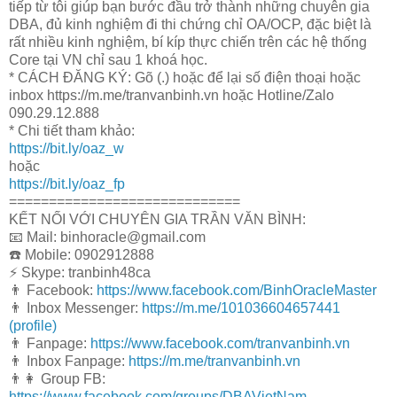
tiếp từ tôi giúp bạn bước đầu trở thành những chuyên gia
DBA, đủ kinh nghiệm đi thi chứng chỉ OA/OCP, đặc biệt là
rất nhiều kinh nghiệm, bí kíp thực chiến trên các hệ thống
Core tại VN chỉ sau 1 khoá học.
* CÁCH ĐĂNG KÝ: Gõ (.) hoặc để lại số điện thoại hoặc
inbox https://m.me/tranvanbinh.vn hoặc Hotline/Zalo
090.29.12.888
* Chi tiết tham khảo:
https://bit.ly/oaz_w
hoặc
https://bit.ly/oaz_fp
=============================
KẾT NỐI VỚI CHUYÊN GIA TRẦN VĂN BÌNH:
📧 Mail: binhoracle@gmail.com
☎️ Mobile: 0902912888
⚡️ Skype: tranbinh48ca
👨 Facebook:
https://www.facebook.com/BinhOracleMaster
👨 Inbox Messenger:
https://m.me/101036604657441
(profile)
👨 Fanpage:
https://www.facebook.com/tranvanbinh.vn
👨 Inbox Fanpage:
https://m.me/tranvanbinh.vn
👨👩 Group FB:
https://www.facebook.com/groups/DBAVietNam