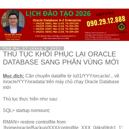
Thứ Ba, 27 tháng 4, 2021
THỦ TỤC KHÔI PHỤC LẠI ORACLE
DATABASE SANG PHÂN VÙNG MỚI
Mục đích:
Cần chuyển datafile từ /u01/YYY/orcacle/... về
/oracle/YYY/oradata/ trên máy chủ chạy Oracle Database
mới
Thủ tục thực hiện như sau:
SQL> startup nomount;
RMAN> restore controlfile from
'/home/oracle/Backup/XXX/controlfile_XXX_0dks69nh1_1';