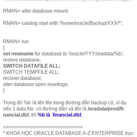
RMAN> alter database mount;
RMAN> catalog start with '/home/oracle/Backup/XXX/*';
RMAN> run
{
set newname
for database to '/oracle/YYY/oradata/%b';
restore database;
SWITCH DATAFILE ALL;
SWITCH TEMPFILE ALL;
recover database;
alter database open resetlogs;
}
Trong đó %b
là tên file trong đường dẫn backup cũ, ví dụ
nếu 1 data file có đường dẫn và tên là
/oradata/prod/fi­
nancial.dbf
, thì
%b là financial.dbf.
=============================
* KHOÁ HỌC ORACLE DATABASE A-Z ENTERPRISE trực