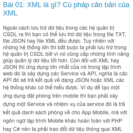
Bài 01: XML là gì? Cú pháp căn bản của
XML
Ngoài cách lưu trữ dữ liệu trong các hệ quản trị
CSDL ra thì bạn có thể lưu trữ dữ liệu trong file TXT,
file JSON hay file XML đều được. Tuy nhiên với
những hệ thống lớn thì bắt buộc ta phải lưu trữ trong
hệ quản trị CSDL bởi vì nó cũng cấp những tính năng
giúp quản lý dữ liệu tốt hơn. Còn đối với XML hay
JSON thì ứng dụng lớn nhất của nó trong lập trình
web đó là xây dựng các Service và API, nghĩa là các
API đó sẽ trả kết quả về dạng JSON hoặc XML các
hệ thống khác có thể hiểu được.
Ví dụ để tạo một
ứng dụng đặt phòng trên mobile thì bạn phải xây
dựng một Service và nhiệm vụ của service đó là trả
kết quả danh sách phòng về cho App Mobile, mà với
ngôn ngữ lập trình Mobile khác hoàn toàn với PHP
hay C# nên ta phải trao đổi dữ liệu thông qua XML