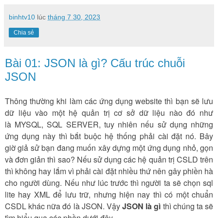
binhtv10
lúc
tháng 7 30, 2023
Chia sẻ
Bài 01: JSON là gì? Cấu trúc chuỗi
JSON
Thông thường khi làm các ứng dụng website thì bạn sẽ lưu
dữ liệu vào một
hệ quản trị cơ sở dữ liệu
nào đó như
là
MYSQL
, SQL SERVER, tuy nhiên nếu sử dụng những
ứng dụng này thì bắt buộc hệ thống phải cài đặt nó. Bây
giờ giả sử bạn đang muốn xây dựng một ứng dụng nhỏ, gọn
và đơn giản thì sao? Nếu sử dụng các hệ quản trị CSLD trên
thì không hay lắm vì phải cài đặt nhiều thứ nên gây phiền hà
cho người dùng. Nếu như lúc trước thì người ta sẽ chọn sql
lite hay XML để lưu trữ, nhưng hiện nay thì có một chuẩn
CSDL khác nữa đó là JSON. Vậy
JSON là gì
thì chúng ta sẽ
tìm hiểu qua các phần dưới đâ
y.