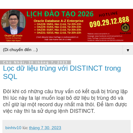
▼
Chủ Nhật, 30 tháng 7, 2023
Lọc dữ liệu trùng với DISTINCT trong
SQL
Đôi khi có những câu truy vấn có kết quả bị trùng lặp
thì lúc này ta lại muốn loại bỏ dữ liệu bị trùng đó và
chỉ giữ lại một record duy nhất mà thôi. Để làm được
việc này thì ta sử dụng lệnh DISTINCT.
binhtv10
lúc
tháng 7 30, 2023