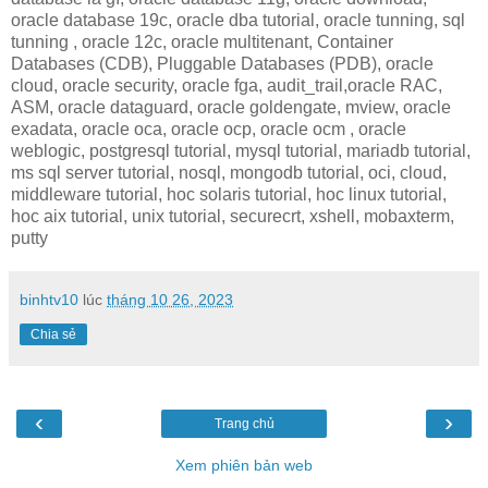
oracle database 19c, oracle dba tutorial, oracle tunning, sql
tunning , oracle 12c, oracle multitenant, Container
Databases (CDB), Pluggable Databases (PDB), oracle
cloud, oracle security, oracle fga, audit_trail,oracle RAC,
ASM, oracle dataguard, oracle goldengate, mview, oracle
exadata, oracle oca, oracle ocp, oracle ocm , oracle
weblogic, postgresql tutorial, mysql tutorial, mariadb tutorial,
ms sql server tutorial, nosql, mongodb tutorial, oci, cloud,
middleware tutorial, hoc solaris tutorial, hoc linux tutorial,
hoc aix tutorial, unix tutorial, securecrt, xshell, mobaxterm,
putty
binhtv10
lúc
tháng 10 26, 2023
Chia sẻ
‹
›
Trang chủ
Xem phiên bản web