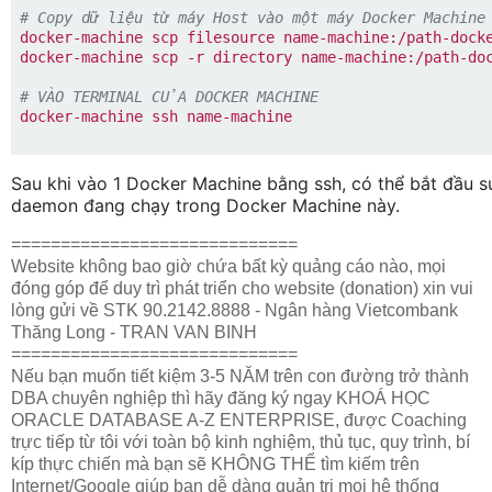
# Copy dữ liệu từ máy Host vào một máy Docker Machine
docker-machine scp filesource name-machine:/path-dock
docker-machine scp -r directory name-machine:/path-do
# VÀO TERMINAL CỦA DOCKER MACHINE
docker-machine ssh name-machine
Sau khi vào 1 Docker Machine bằng ssh, có thể bắt đầu s
daemon đang chạy trong Docker Machine này.
=============================
Website không bao giờ chứa bất kỳ quảng cáo nào, mọi
đóng góp để duy trì phát triển cho website (donation) xin vui
lòng gửi về STK 90.2142.8888 - Ngân hàng Vietcombank
Thăng Long - TRAN VAN BINH
=============================
Nếu bạn muốn tiết kiệm 3-5 NĂM trên con đường trở thành
DBA chuyên nghiệp thì hãy đăng ký ngay KHOÁ HỌC
ORACLE DATABASE A-Z ENTERPRISE, được Coaching
trực tiếp từ tôi với toàn bộ kinh nghiệm, thủ tục, quy trình, bí
kíp thực chiến mà bạn sẽ KHÔNG THỂ tìm kiếm trên
Internet/Google giúp bạn dễ dàng quản trị mọi hệ thống