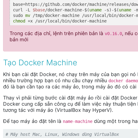
base=https://github.com/docker/machine/releases/dow
curl -L 
$base
/docker-machine-$(
uname
 -s)-$(
uname
 -
sudo 
mv
chmod
 +x /usr/local/bin/docker-machine
Trong các địa chỉ, lệnh trên phiên bản là
, nếu 
v0.16.0
bản mới
Tạo Docker Machine
Khi bạn cài đặt Docker, nó chạy trên máy của bạn gọi nó
nhiều trường hợp bạn có nhu cầu chạy nhiều
docker daemo
đó là bạn cần tạo ra các máy ảo, trong máy ảo đó có cài
Thay vì phải từng bước cài đặt máy ảo rồi cài đặt Docker
Docker cung cấp sẵn công cụ để làm việc này thuận tiện 
tương tác với máy ảo (VirtualBox hay HyperV).
Để tạo máy ảo đặt tên là
dùng một trong hai
name-machine
# Máy host Mac, Linux, Windows dùng VirtualBox