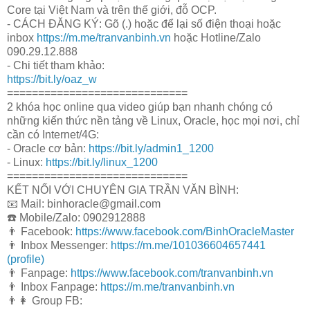
Core tại Việt Nam và trên thế giới, đỗ OCP.
- CÁCH ĐĂNG KÝ: Gõ (.) hoặc để lại số điện thoại hoặc
inbox
https://m.me/tranvanbinh.vn
hoặc Hotline/Zalo
090.29.12.888
- Chi tiết tham khảo:
https://bit.ly/oaz_w
=============================
2 khóa học online qua video giúp bạn nhanh chóng có
những kiến thức nền tảng về Linux, Oracle, học mọi nơi, chỉ
cần có Internet/4G:
- Oracle cơ bản:
https://bit.ly/admin1_1200
- Linux:
https://bit.ly/linux_1200
=============================
KẾT NỐI VỚI CHUYÊN GIA TRẦN VĂN BÌNH:
📧 Mail: binhoracle@gmail.com
☎️ Mobile/Zalo: 0902912888
👨 Facebook:
https://www.facebook.com/BinhOracleMaster
👨 Inbox Messenger:
https://m.me/101036604657441
(profile)
👨 Fanpage:
https://www.facebook.com/tranvanbinh.vn
👨 Inbox Fanpage:
https://m.me/tranvanbinh.vn
👨👩 Group FB: