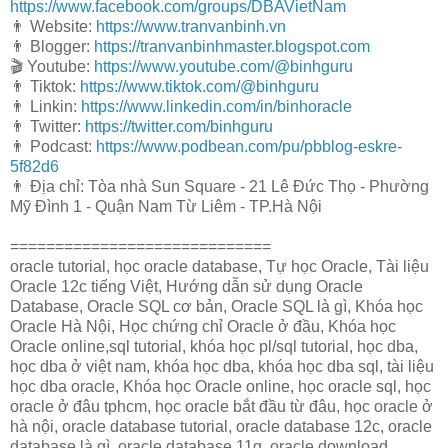
https://www.facebook.com/groups/DBAVietNam
👨 Website:
https://www.tranvanbinh.vn
👨 Blogger:
https://tranvanbinhmaster.blogspot.com
🎬 Youtube:
https://www.youtube.com/@binhguru
👨 Tiktok:
https://www.tiktok.com/@binhguru
👨 Linkin:
https://www.linkedin.com/in/binhoracle
👨 Twitter:
https://twitter.com/binhguru
👨 Podcast:
https://www.podbean.com/pu/pbblog-eskre-
5f82d6
👨 Địa chỉ: Tòa nhà Sun Square - 21 Lê Đức Thọ - Phường
Mỹ Đình 1 - Quận Nam Từ Liêm - TP.Hà Nội
=============================
oracle tutorial, học oracle database, Tự học Oracle, Tài liệu
Oracle 12c tiếng Việt, Hướng dẫn sử dụng Oracle
Database, Oracle SQL cơ bản, Oracle SQL là gì, Khóa học
Oracle Hà Nội, Học chứng chỉ Oracle ở đầu, Khóa học
Oracle online,sql tutorial, khóa học pl/sql tutorial, học dba,
học dba ở việt nam, khóa học dba, khóa học dba sql, tài liệu
học dba oracle, Khóa học Oracle online, học oracle sql, học
oracle ở đâu tphcm, học oracle bắt đầu từ đâu, học oracle ở
hà nội, oracle database tutorial, oracle database 12c, oracle
database là gì, oracle database 11g, oracle download,