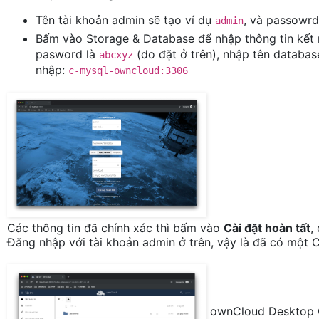
Tên tài khoản admin sẽ tạo ví dụ
, và passowr
admin
Bấm vào Storage & Database để nhập thông tin kết
pasword là
(do đặt ở trên), nhập tên databa
abcxyz
nhập:
c-mysql-owncloud:3306
Các thông tin đã chính xác thì bấm vào
Cài đặt hoàn tất
,
Đăng nhập với tài khoản admin ở trên, vậy là đã có một Cl
ownCloud Desktop C