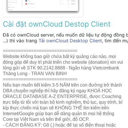
Cài đặt ownCloud Destop Client
Đã có ownCloud server, nếu muốn dữ liệu tự động đồng b
...) thì vào trang
Tải ownCloud Desktop Client
, tìm đến 
=============================
Website không bao giờ chứa bất kỳ quảng cáo nào, mọi
đóng góp để duy trì phát triển cho website (donation) xin vui
lòng gửi về STK 90.2142.8888 - Ngân hàng Vietcombank
Thăng Long - TRAN VAN BINH
=============================
Nếu bạn muốn tiết kiệm 3-5 NĂM trên con đường trở thành
DBA chuyên nghiệp thì hãy đăng ký ngay KHOÁ HỌC
ORACLE DATABASE A-Z ENTERPRISE, được Coaching
trực tiếp từ tôi với toàn bộ kinh nghiệm, thủ tục, quy trình, bí
kíp thực chiến mà bạn sẽ KHÔNG THỂ tìm kiếm trên
Internet/Google giúp bạn dễ dàng quản trị mọi hệ thống
Core tại Việt Nam và trên thế giới, đỗ OCP.
- CÁCH ĐĂNG KÝ: Gõ (.) hoặc để lại số điện thoại hoặc