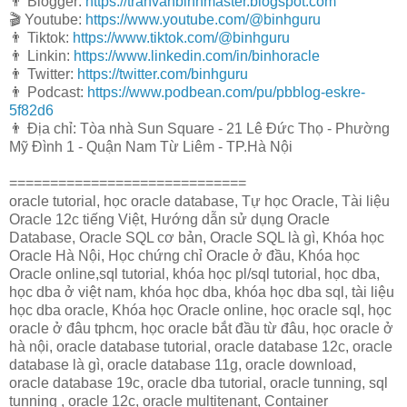
👨 Blogger:
https://tranvanbinhmaster.blogspot.com
🎬 Youtube:
https://www.youtube.com/@binhguru
👨 Tiktok:
https://www.tiktok.com/@binhguru
👨 Linkin:
https://www.linkedin.com/in/binhoracle
👨 Twitter:
https://twitter.com/binhguru
👨 Podcast:
https://www.podbean.com/pu/pbblog-eskre-
5f82d6
👨 Địa chỉ: Tòa nhà Sun Square - 21 Lê Đức Thọ - Phường
Mỹ Đình 1 - Quận Nam Từ Liêm - TP.Hà Nội
=============================
oracle tutorial, học oracle database, Tự học Oracle, Tài liệu
Oracle 12c tiếng Việt, Hướng dẫn sử dụng Oracle
Database, Oracle SQL cơ bản, Oracle SQL là gì, Khóa học
Oracle Hà Nội, Học chứng chỉ Oracle ở đầu, Khóa học
Oracle online,sql tutorial, khóa học pl/sql tutorial, học dba,
học dba ở việt nam, khóa học dba, khóa học dba sql, tài liệu
học dba oracle, Khóa học Oracle online, học oracle sql, học
oracle ở đâu tphcm, học oracle bắt đầu từ đâu, học oracle ở
hà nội, oracle database tutorial, oracle database 12c, oracle
database là gì, oracle database 11g, oracle download,
oracle database 19c, oracle dba tutorial, oracle tunning, sql
tunning , oracle 12c, oracle multitenant, Container