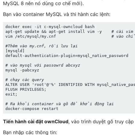
MySQL 8 nên nó dùng cơ chế mới).
Bạn vào container MySQL và thi hành các lệnh:
docker exec -it c-mysql-owncloud bash

apt-get update && apt-get install vim -y    
# cài vim
vim /etc/mysql/my.cnf                       
# vào ch
#Thêm vào my.cnf, rồi lưu lại
[mysqld]

default-authentication-plugin=mysql_native_password

# vào mysql với passowrd abcxyz
mysql -pabcxyz

# chạy các query
ALTER USER 'root'@'%' IDENTIFIED WITH mysql_native_pas
FLUSH PRIVILEGES;

exit;

# Ra khỏi container và gõ để khởi động lại
Tiến hành cài đặt ownCloud
, vào trình duyệt gõ truy cậ
Bạn nhập các thông tin: