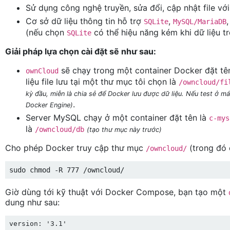
Sử dụng công nghệ truyền, sửa đổi, cập nhật file vớ
Cơ sở dữ liệu thông tin hỗ trợ
,
SQLite
MySQL/MariaDB
(nếu chọn
có thể hiệu năng kém khi dữ liệu trở
SQLite
Giải pháp lựa chọn cài đặt sẽ như sau:
sẽ chạy trong một container Docker đặt tê
ownCloud
liệu file lưu tại một thư mục tôi chọn là
/owncloud/fi
kỳ đầu, miễn là chia sẻ để Docker lưu được dữ liệu. Nếu test ở m
.
Docker Engine)
Server MySQL chạy ở một container đặt tên là
c-mys
là
/owncloud/db
(tạo thư mục này trước)
Cho phép Docker truy cập thư mục
(trong đó
/owncloud/
sudo chmod -R 777 /owncloud/
Giờ dùng tới kỹ thuật với Docker Compose, bạn tạo một
dung như sau:
version: '3.1'
