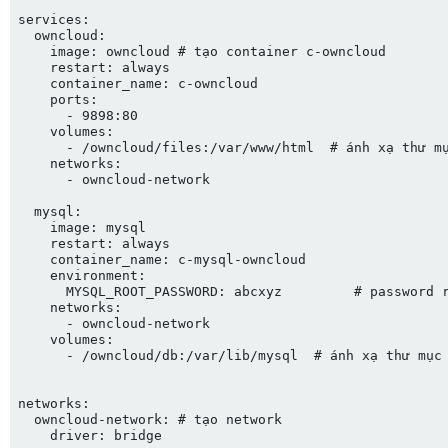
services:

  owncloud:

    image: owncloud # tạo container c-owncloud

    restart: always

    container_name: c-owncloud

    ports:

      - 9898:80

    volumes:

      - /owncloud/files:/var/www/html  # ánh xạ thư mụ
    networks:

      - owncloud-network

  mysql:

    image: mysql

    restart: always

    container_name: c-mysql-owncloud

    environment:

      MYSQL_ROOT_PASSWORD: abcxyz         # password r
    networks:

      - owncloud-network

    volumes:

      - /owncloud/db:/var/lib/mysql  # ánh xạ thư mục 
networks:

  owncloud-network: # tạo network
