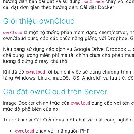
hướng dẫn bạn cài đặt và sử dụng
chạy với côn
ownCloude
cài đặt đơn giản theo hướng dẫn: Cài đặt Docker
Giới thiệu ownCloud
là một hệ thống phần mềm dạng client/server, nó 
ownCloud
ownCloud cung cấp các chức năng giống với Dropbox, Goo
Nếu đang sử dụng các dịch vụ Google Drive, Dropbox ... đ
chế dung lượng miễn phí mà tài chính chưa cho phép mua 
lương ổ cứng ở máy chủ thôi.
Khi đã có
rồi bạn chỉ việc sử dụng chương trình
ownCloud
tảng Windows, Linux, macOS, iOS, Android) và lưu trữ, đồn
Cài đặt ownCloud trên Server
Image Docker chính thức của
cung cấp với tên
ownCloud
o
mức độ phổ biến của nó.
Trước khi cài đặt điểm qua một chút về mặt công nghệ n
chạy với mã nguồn PHP
ownCloud