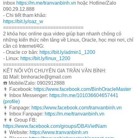
inbox
https://m.me/tranvanbinh.vn
hoặc Hotline/Zalo
090.29.12.888
- Chi tiết tham khảo:
https://bit.ly/oaz_w
=============================
2 khóa học online qua video giúp bạn nhanh chóng có
những kiến thức nền tảng về Linux, Oracle, học mọi nơi, chỉ
cần có Internet/4G:
- Oracle cơ bản:
https://bit.ly/admin1_1200
- Linux:
https://bit.ly/linux_1200
=============================
KẾT NỐI VỚI CHUYÊN GIA TRẦN VĂN BÌNH:
📧 Mail: binhoracle@gmail.com
☎️ Mobile/Zalo: 0902912888
👨 Facebook:
https://www.facebook.com/BinhOracleMaster
👨 Inbox Messenger:
https://m.me/101036604657441
(profile)
👨 Fanpage:
https://www.facebook.com/tranvanbinh.vn
👨 Inbox Fanpage:
https://m.me/tranvanbinh.vn
👨👩 Group FB:
https://www.facebook.com/groups/DBAVietNam
👨 Website:
https://www.tranvanbinh.vn