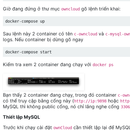
Giờ đang đứng ở thư mục
gõ lệnh triển khai:
owncloud
docker-compose up
Sau lệnh này 2 container có tên
và
c-owncloud
c-mysql-ow
logs. Nếu container bị dừng gõ ngay
docker-compose start
Kiểm tra xem 2 container đang chạy với
docker ps
Bạn thấy 2 container đang chạy, trong đó container
c-own
có thể truy cập bằng cổng này (
hoặc
http://ip:9898
http
MySQL thì không public cổng, nó chỉ lắng nghe cổng
3306
Thiết lập MySQL
Trước khi chạy cài đặt
cần thiết lập lại để MyS
ownCloud