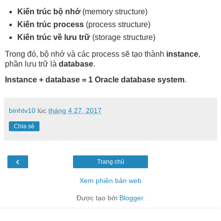
Kiến trúc bộ nhớ
(memory structure)
Kiến trúc process
(process structure)
Kiến trúc về lưu trữ
(storage structure)
Trong đó, bộ nhớ và các process sẽ tạo thành
instance
,
phần lưu trữ là
database
.
Instance + database = 1 Oracle database system
.
binhtv10
lúc
tháng 4 27, 2017
Chia sẻ
‹
Trang chủ
Xem phiên bản web
Được tạo bởi
Blogger
.