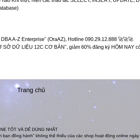
thế nào Khi thực hiện các thao tác SELECT, INSERT, UPDATE,
Database)
 A-Z Enterprise" (OraAZ), Hotline 090.29.12.888 🚀🚀🚀
SỞ DỮ LIỆU 12C CƠ BẢN", giảm 60% đăng ký HÔM NAY cò
Trang chủ
INE TỐT VÀ DỄ DÙNG NHẤT
 bạn đồng hành” không thể thiếu của các shop hoạt động online ngày 