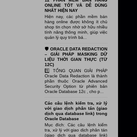
12 PHẦN MỀM BÁN HÀNG
ONLINE TỐT VÀ DỄ DÙNG
NHẤT HIỆN NAY
Hiện nay, các phần mềm bán
hàng online được không ít chủ
shop tin chọn nhờ sở hữu nhiều
tính năng thông minh, giúp việc
quản lý quy trình bá...
🛡️ ORACLE DATA REDACTION
– GIẢI PHÁP MASKING DỮ
LIỆU THỜI GIAN THỰC (TỪ
12C)
1️⃣ TỔNG QUAN GIẢI PHÁP
Oracle Data Redaction là thành
phần thuộc Oracle Advanced
Security Option từ phiên bản
Oracle Database 12c , cho p...
Các câu lệnh kiểm tra, xử lý
với giao dịch phân tán (giao
dịch qua database link) trong
Oracle Database
Mục đích: Các câu lệnh kiểm
tra, xử lý với giao dịch phân tán
(giao dịch qua database link)