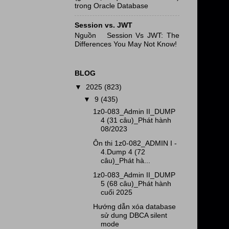
trong Oracle Database
Session vs. JWT
Nguồn Session Vs JWT: The
Differences You May Not Know!
BLOG
▼
2025
(823)
▼
9
(435)
1z0-083_Admin II_DUMP
4 (31 câu)_Phát hành
08/2023
Ôn thi 1z0-082_ADMIN I -
4.Dump 4 (72
câu)_Phát hà...
1z0-083_Admin II_DUMP
5 (68 câu)_Phát hành
cuối 2025
Hướng dẫn xóa database
sử dung DBCA silent
mode