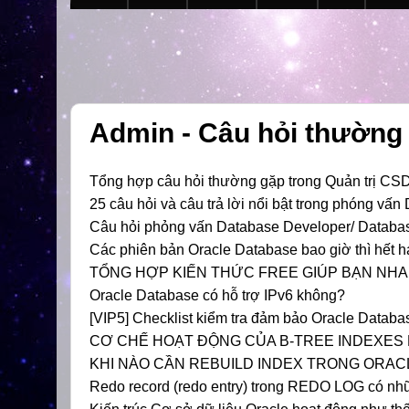
Admin - Câu hỏi thường
Tổng hợp câu hỏi thường gặp trong Quản trị CS
25 câu hỏi và câu trả lời nổi bật trong phóng vấn
Câu hỏi phỏng vấn Database Developer/ Databas
Các phiên bản Oracle Database bao giờ thì hết h
TỔNG HỢP KIẾN THỨC FREE GIÚP BẠN NH
Oracle Database có hỗ trợ IPv6 không?
[VIP5] Checklist kiểm tra đảm bảo Oracle Datab
CƠ CHẾ HOẠT ĐỘNG CỦA B-TREE INDEXES
KHI NÀO CẦN REBUILD INDEX TRONG ORAC
Redo record (redo entry) trong REDO LOG có nh