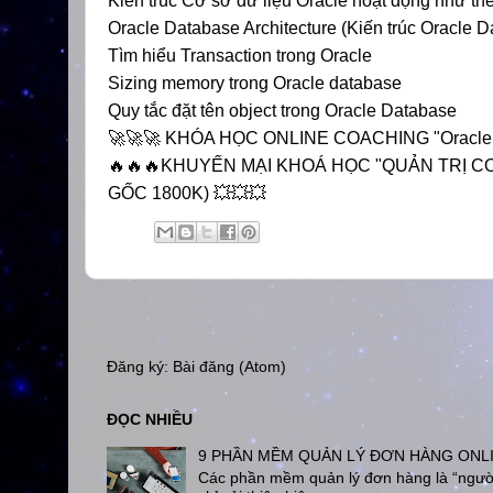
Kiến trúc Cơ sở dữ liệu Oracle hoạt động như 
Oracle Database Architecture (Kiến trúc Oracle 
Tìm hiểu Transaction trong Oracle
Sizing memory trong Oracle database
Quy tắc đặt tên object trong Oracle Database
🚀🚀🚀 KHÓA HỌC ONLINE COACHING "Oracle DBA
🔥🔥🔥KHUYẾN MẠI KHOÁ HỌC "QUẢN TRỊ CƠ 
GỐC 1800K) 💥💥💥
Đăng ký:
Bài đăng (Atom)
ĐỌC NHIỀU
9 PHẦN MỀM QUẢN LÝ ĐƠN HÀNG ONL
Các phần mềm quản lý đơn hàng là “người