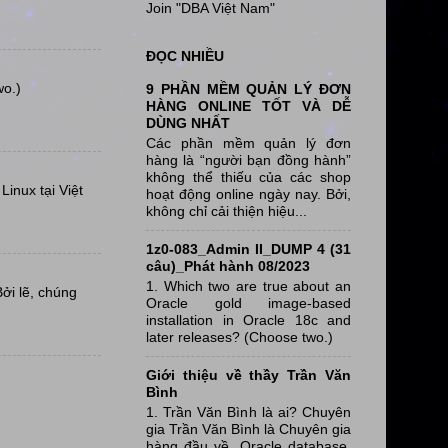
Join "DBA Việt Nam"
ĐỌC NHIỀU
wo.)
9 PHẦN MỀM QUẢN LÝ ĐƠN
HÀNG ONLINE TỐT VÀ DỄ
DÙNG NHẤT
Các phần mềm quản lý đơn
hàng là “người bạn đồng hành”
không thể thiếu của các shop
inux tại Việt
hoạt động online ngày nay. Bởi,
không chỉ cải thiện hiệu...
1z0-083_Admin II_DUMP 4 (31
câu)_Phát hành 08/2023
1. Which two are true about an
Bởi lẽ, chúng
Oracle gold image-based
installation in Oracle 18c and
later releases? (Choose two.)
Giới thiệu về thầy Trần Văn
Bình
1. Trần Văn Bình là ai? Chuyên
gia Trần Văn Bình là Chuyên gia
hàng đầu về Oracle database,