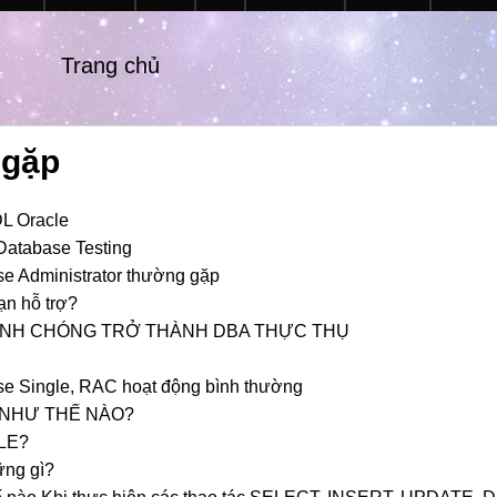
Trang chủ
 gặp
DL Oracle
 Database Testing
e Administrator thường gặp
ạn hỗ trợ?
ANH CHÓNG TRỞ THÀNH DBA THỰC THỤ
ase Single, RAC hoạt động bình thường
 NHƯ THẾ NÀO?
LE?
ững gì?