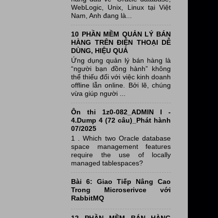
WebLogic, Unix, Linux tại Việt
Nam, Anh đang là...
10 PHẦN MỀM QUẢN LÝ BÁN
HÀNG TRÊN ĐIỆN THOẠI DỄ
DÙNG, HIỆU QUẢ
Ứng dụng quản lý bán hàng là
“người bạn đồng hành” không
thể thiếu đối với việc kinh doanh
offline lẫn online. Bởi lẽ, chúng
vừa giúp người ...
Ôn thi 1z0-082_ADMIN I -
4.Dump 4 (72 câu)_Phát hành
07/2025
1 . Which two Oracle database
space management features
require the use of locally
managed tablespaces?
Bài 6: Giao Tiếp Nâng Cao
Trong Microserivce với
RabbitMQ