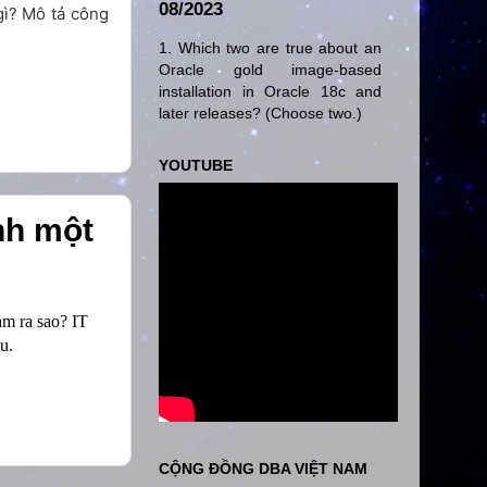
08/2023
 gì? Mô tả công
1. Which two are true about an
Oracle gold image-based
installation in Oracle 18c and
later releases? (Choose two.)
YOUTUBE
nh một
am ra sao? IT
u.
CỘNG ĐỒNG DBA VIỆT NAM