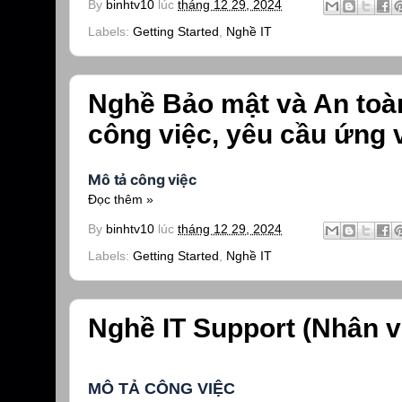
By
binhtv10
lúc
tháng 12 29, 2024
Labels:
Getting Started
,
Nghề IT
Nghề Bảo mật và An toàn 
công việc, yêu cầu ứng 
Mô tả công việc
Đọc thêm »
By
binhtv10
lúc
tháng 12 29, 2024
Labels:
Getting Started
,
Nghề IT
Nghề IT Support (Nhân v
MÔ TẢ CÔNG VIỆC