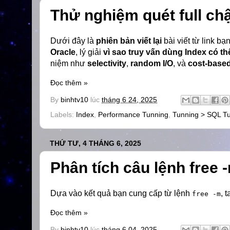
Thử nghiệm quét full c
Dưới đây là
phiên bản viết lại
bài viết từ link b
Oracle
, lý giải
vì sao truy vấn dùng Index có t
niệm như
selectivity
,
random I/O
, và
cost-based
Đọc thêm »
By
binhtv10
lúc
tháng 6 24, 2025
Labels:
Index
,
Performance Tunning
,
Tunning > SQL T
THỨ TƯ, 4 THÁNG 6, 2025
Phân tích câu lệnh free 
Dựa vào kết quả bạn cung cấp từ lệnh
, 
free -m
Đọc thêm »
By
binhtv10
lúc
tháng 6 04, 2025