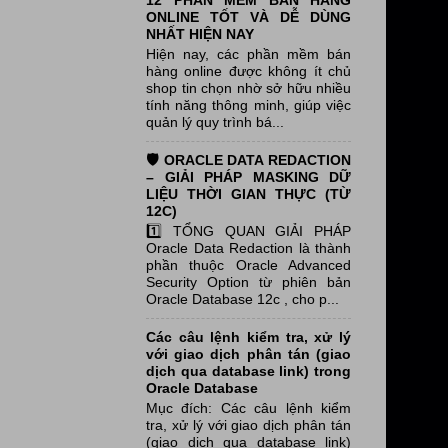
12 PHẦN MỀM BÁN HÀNG
ONLINE TỐT VÀ DỄ DÙNG
NHẤT HIỆN NAY
Hiện nay, các phần mềm bán
hàng online được không ít chủ
shop tin chọn nhờ sở hữu nhiều
tính năng thông minh, giúp việc
quản lý quy trình bá...
🛡️ ORACLE DATA REDACTION
– GIẢI PHÁP MASKING DỮ
LIỆU THỜI GIAN THỰC (TỪ
12C)
1️⃣ TỔNG QUAN GIẢI PHÁP
Oracle Data Redaction là thành
phần thuộc Oracle Advanced
Security Option từ phiên bản
Oracle Database 12c , cho p...
Các câu lệnh kiểm tra, xử lý
với giao dịch phân tán (giao
dịch qua database link) trong
Oracle Database
Mục đích: Các câu lệnh kiểm
tra, xử lý với giao dịch phân tán
(giao dịch qua database link)