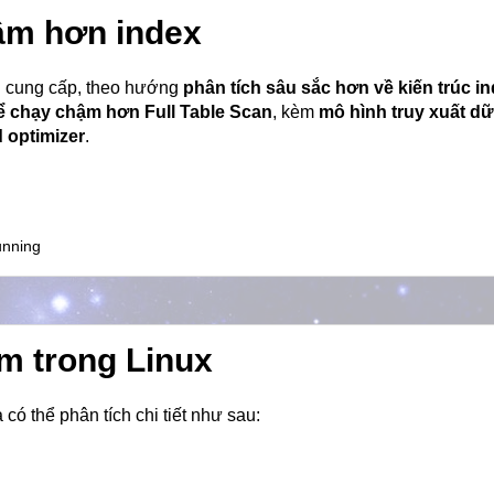
hậm hơn index
ạn cung cấp, theo hướng
phân tích sâu sắc hơn về kiến trúc i
hể chạy chậm hơn Full Table Scan
, kèm
mô hình truy xuất dữ
 optimizer
.
unning
-m trong Linux
ta có thể phân tích chi tiết như sau: