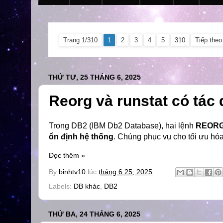
Trang 1/310
1
2
3
4
5
310
Tiếp theo
THỨ TƯ, 25 THÁNG 6, 2025
Reorg và runstat có tác 
Trong DB2 (IBM Db2 Database), hai lệnh
REOR
ổn định hệ thống
. Chúng phục vụ cho tối ưu hóa 
Đọc thêm »
By
binhtv10
lúc
tháng 6 25, 2025
Labels:
DB khác
,
DB2
THỨ BA, 24 THÁNG 6, 2025