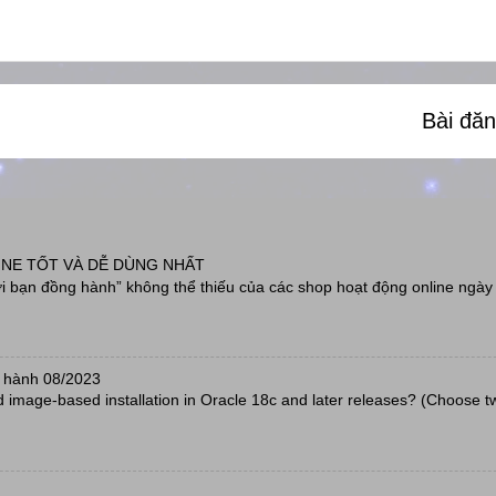
Bài đă
INE TỐT VÀ DỄ DÙNG NHẤT
 bạn đồng hành” không thể thiếu của các shop hoạt động online ngày 
 hành 08/2023
d image-based installation in Oracle 18c and later releases? (Choose t