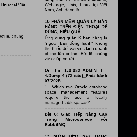
WebLogic, Unix, Linux tại Việt
inux tại Việt
Nam, Anh đang là...
10 PHẦN MỀM QUẢN LÝ BÁN
HÀNG TRÊN ĐIỆN THOẠI DỄ
DÙNG, HIỆU QUẢ
Bởi lẽ, chúng
Ứng dụng quản lý bán hàng là
“người bạn đồng hành” không
thể thiếu đối với việc kinh doanh
offline lẫn online. Bởi lẽ, chúng
vừa giúp người ...
Ôn thi 1z0-082_ADMIN I -
4.Dump 4 (72 câu)_Phát hành
07/2025
1 . Which two Oracle database
space management features
require the use of locally
managed tablespaces?
Bài 6: Giao Tiếp Nâng Cao
Trong Microserivce với
RabbitMQ