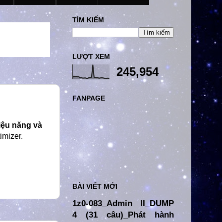
TÌM KIẾM
LƯỢT XEM
245,954
FANPAGE
hiệu năng và
imizer.
BÀI VIẾT MỚI
1z0-083_Admin II_DUMP
4 (31 câu)_Phát hành