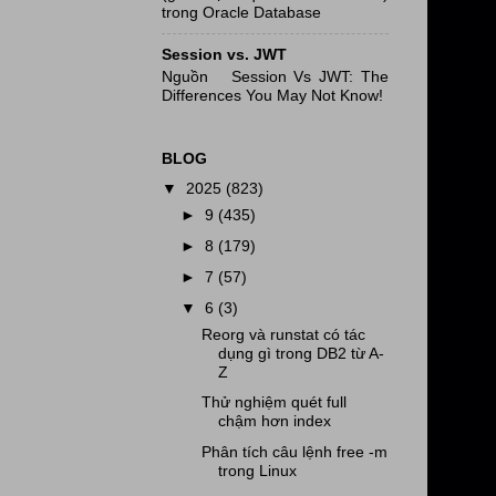
trong Oracle Database
Session vs. JWT
Nguồn Session Vs JWT: The
Differences You May Not Know!
BLOG
▼
2025
(823)
►
9
(435)
►
8
(179)
►
7
(57)
▼
6
(3)
Reorg và runstat có tác
dụng gì trong DB2 từ A-
Z
Thử nghiệm quét full
chậm hơn index
Phân tích câu lệnh free -m
trong Linux