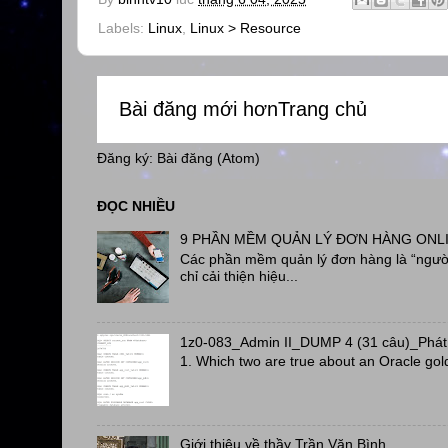
Labels:
Linux
,
Linux > Resource
Bài đăng mới hơn
Trang chủ
Đăng ký:
Bài đăng (Atom)
ĐỌC NHIỀU
9 PHẦN MỀM QUẢN LÝ ĐƠN HÀNG ONL
Các phần mềm quản lý đơn hàng là “người
chỉ cải thiện hiệu...
1z0-083_Admin II_DUMP 4 (31 câu)_Phát
1. Which two are true about an Oracle gol
Giới thiệu về thầy Trần Văn Bình