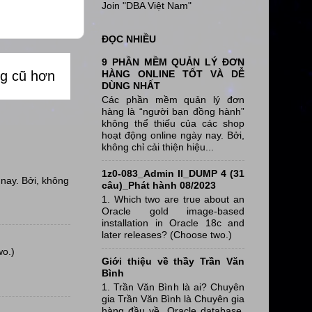
Join "DBA Việt Nam"
ĐỌC NHIỀU
9 PHẦN MỀM QUẢN LÝ ĐƠN
HÀNG ONLINE TỐT VÀ DỄ
ng cũ hơn
DÙNG NHẤT
Các phần mềm quản lý đơn
hàng là “người bạn đồng hành”
không thể thiếu của các shop
hoạt động online ngày nay. Bởi,
không chỉ cải thiện hiệu...
1z0-083_Admin II_DUMP 4 (31
nay. Bởi, không
câu)_Phát hành 08/2023
1. Which two are true about an
Oracle gold image-based
installation in Oracle 18c and
later releases? (Choose two.)
wo.)
Giới thiệu về thầy Trần Văn
Bình
1. Trần Văn Bình là ai? Chuyên
gia Trần Văn Bình là Chuyên gia
hàng đầu về Oracle database,