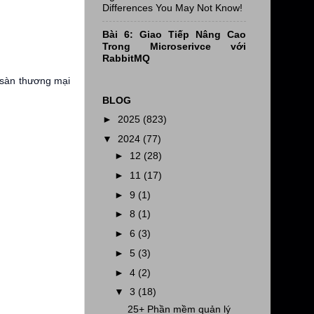
Differences You May Not Know!
Bài 6: Giao Tiếp Nâng Cao
Trong Microserivce với
RabbitMQ
 sàn thương mại
BLOG
►
2025
(823)
▼
2024
(77)
►
12
(28)
►
11
(17)
►
9
(1)
►
8
(1)
►
6
(3)
►
5
(3)
►
4
(2)
▼
3
(18)
25+ Phần mềm quản lý