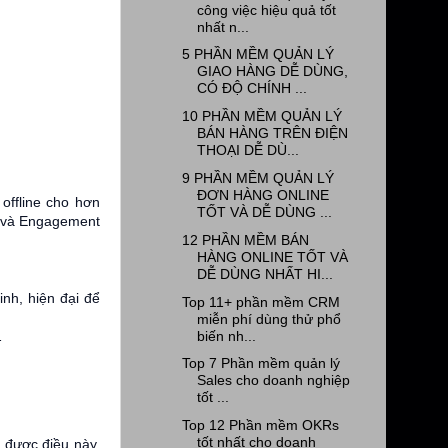
công việc hiệu quả tốt
nhất n...
5 PHẦN MỀM QUẢN LÝ
GIAO HÀNG DỄ DÙNG,
CÓ ĐỘ CHÍNH ...
10 PHẦN MỀM QUẢN LÝ
BÁN HÀNG TRÊN ĐIỆN
THOẠI DỄ DÙ...
9 PHẦN MỀM QUẢN LÝ
ĐƠN HÀNG ONLINE
offline cho hơn
TỐT VÀ DỄ DÙNG ...
ử và Engagement
12 PHẦN MỀM BÁN
HÀNG ONLINE TỐT VÀ
DỄ DÙNG NHẤT HI...
inh, hiện đại để
Top 11+ phần mềm CRM
miễn phí dùng thử phổ
biến nh...
…
Top 7 Phần mềm quản lý
Sales cho doanh nghiệp
tốt ...
Top 12 Phần mềm OKRs
tốt nhất cho doanh
 được điều này,