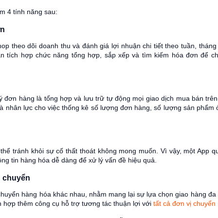
m 4 tính năng sau:
ơn
hop theo dõi doanh thu và đánh giá lợi nhuận chi tiết theo tuần, thán
 tích hợp chức năng tổng hợp, sắp xếp và tìm kiếm hóa đơn để 
đơn hàng là tổng hợp và lưu trữ tự động mọi giao dịch mua bán trên 
 và nhân lực cho việc thống kê số lượng đơn hàng, số lượng sản phẩm
 thể tránh khỏi sự cố thất thoát không mong muốn. Vì vậy, một App q
hông tin hàng hóa dễ dàng để xử lý vấn đề hiệu quả.
ận chuyển
ận chuyển hàng hóa khác nhau, nhằm mang lại sự lựa chọn giao hàng đ
 hợp thêm công cụ hỗ trợ tương tác thuận lợi với
tất cả đơn vị chuyển