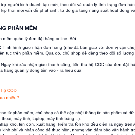
rợ người kinh doanh tạo mới, theo dõi và quản lý tình trạng đơn hàn
ý kịp thời mọi vấn đề phát sinh, từ đó gia tăng năng suất hoạt động 
ẰNG PHẦN MỀM
 mềm quản lý đơn đặt hàng online. Bởi:
c:
Tình hình giao nhận đơn hàng (như đã bàn giao với đơn vị vận chuy
iên tục trên phần mềm. Qua đó, chủ shop dễ dàng theo dõi số lượn
:
Ngay khi xác nhận giao thành công, tiền thu hộ COD của đơn đặt h
a hàng quản lý dòng tiền vào - ra hiệu quả.
hu hộ COD
bao nhiêu?
cao từ phần mềm, chủ shop có thể cập nhật thông tin sản phẩm và dữ 
n thoại, máy tính, laptop, máy tính bảng…).
nhập kho, lên đơn, xuất hàng, kiểm tra tồn kho đều diễn ra ngay trên
u kinh phí và nhân công để thực hiện, nhưng vẫn đảm bảo vận hành trơ