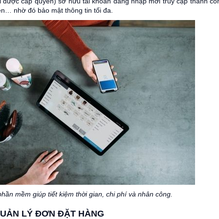
i được cấp quyền) sở hữu tài khoản đăng nhập mới truy cập thành cô
ên… nhờ đó bảo mật thông tin tối đa.
ần mềm giúp tiết kiệm thời gian, chi phí và nhân công.
QUẢN LÝ ĐƠN ĐẶT HÀNG