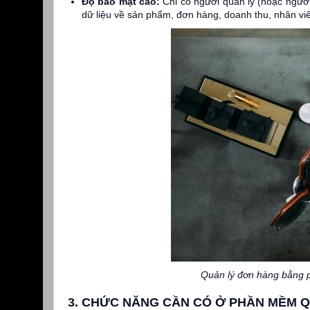
Độ bảo mật cao:
Chỉ có người quản lý (hoặc ngườ
dữ liệu về sản phẩm, đơn hàng, doanh thu, nhân vi
Quản lý đơn hàng bằng ph
3. CHỨC NĂNG CẦN CÓ Ở PHẦN MỀM 