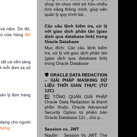
shop tin chọn nhờ sở hữu nhiều
tính năng thông minh, giúp việc
quản lý quy trình bá...
Các câu lệnh kiểm tra, xử lý
g và năm. Do đó,
với giao dịch phân tán (giao
chủ cửa hàng
đối
dịch qua database link) trong
Oracle Database
Mục đích: Các câu lệnh kiểm
tra, xử lý với giao dịch phân tán
(giao dịch qua database link)
tất cả nền tảng
trong Oracle Database
 ở mỗi đơn và số
🛡️ ORACLE DATA REDACTION
– GIẢI PHÁP MASKING DỮ
LIỆU THỜI GIAN THỰC (TỪ
12C)
uản lý đơn hàng
1️⃣ TỔNG QUAN GIẢI PHÁP
Oracle Data Redaction là thành
phần thuộc Oracle Advanced
Security Option từ phiên bản
Oracle Database 12c , cho p...
a dạng cho người
 hàng
.
Session vs. JWT
Nguồn Session Vs JWT: The