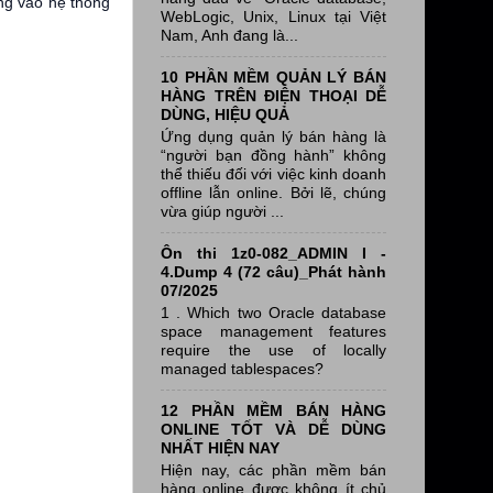
ng vào hệ thống
WebLogic, Unix, Linux tại Việt
Nam, Anh đang là...
10 PHẦN MỀM QUẢN LÝ BÁN
HÀNG TRÊN ĐIỆN THOẠI DỄ
DÙNG, HIỆU QUẢ
Ứng dụng quản lý bán hàng là
“người bạn đồng hành” không
thể thiếu đối với việc kinh doanh
offline lẫn online. Bởi lẽ, chúng
vừa giúp người ...
Ôn thi 1z0-082_ADMIN I -
4.Dump 4 (72 câu)_Phát hành
07/2025
1 . Which two Oracle database
space management features
require the use of locally
managed tablespaces?
12 PHẦN MỀM BÁN HÀNG
ONLINE TỐT VÀ DỄ DÙNG
NHẤT HIỆN NAY
Hiện nay, các phần mềm bán
hàng online được không ít chủ