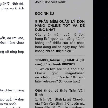
Join "DBA Việt Nam"
g 24/7. Nhờ đó,
và phục vụ khách
ĐỌC NHIỀU
9 PHẦN MỀM QUẢN LÝ ĐƠN
HÀNG ONLINE TỐT VÀ DỄ
DÙNG NHẤT
Các phần mềm quản lý đơn
ển, đã rời kho,
hàng là “người bạn đồng hành”
g đơn hàng chưa
không thể thiếu của các shop
hoạt động online ngày nay. Bởi,
không chỉ cải thiện hiệu...
àng sẽ tổng hợp
1z0-083_Admin II_DUMP 4 (31
câu)_Phát hành 08/2023
1. Which two are true about an
Oracle gold image-based
installation in Oracle 18c and
later releases? (Choose two.)
liệu khách hàng
Giới thiệu về thầy Trần Văn
Bình
1. Trần Văn Bình là ai? Chuyên
 App quản lý đơn
gia Trần Văn Bình là Chuyên gia
n tru nhất.
hàng đầu về Oracle database,