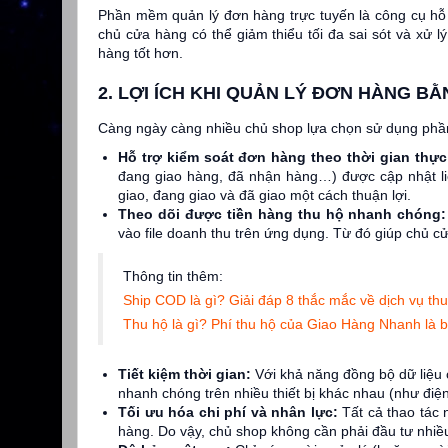
Phần mềm quản lý đơn hàng trực tuyến là công cụ hỗ t
chủ cửa hàng có thể giảm thiểu tối đa sai sót và xử l
hàng tốt hơn.
2. LỢI ÍCH KHI QUẢN LÝ ĐƠN HÀNG B
Càng ngày càng nhiều chủ shop lựa chọn sử dụng phần
Hỗ trợ kiểm soát đơn hàng theo thời gian thự
đang giao hàng, đã nhận hàng…) được cập nhật l
giao, đang giao và đã giao một cách thuận lợi.
Theo dõi được tiền hàng thu hộ nhanh chóng
vào file doanh thu trên ứng dụng. Từ đó giúp chủ cử
Thông tin thêm:
Ship COD là gì? Giải đáp 8 thắc mắc về dịch vụ t
Thu hộ là gì? Phí thu hộ của Giao Hàng Nhanh là 
Tiết kiệm thời gian:
Với khả năng đồng bộ dữ liệu 
nhanh chóng trên nhiều thiết bị khác nhau (như điệ
Tối ưu hóa chi phí và nhân lực:
Tất cả thao tác 
hàng. Do vậy, chủ shop không cần phải đầu tư nhiề