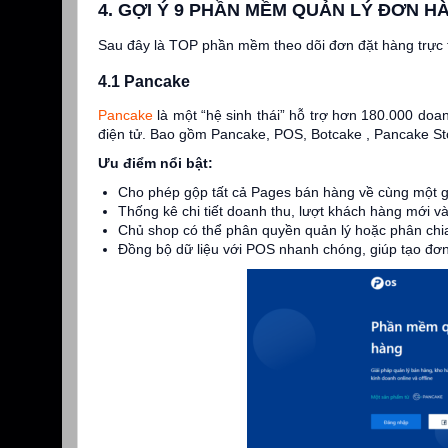
4. GỢI Ý 9 PHẦN MỀM QUẢN LÝ ĐƠN H
Sau đây là TOP phần mềm theo dõi đơn đặt hàng trực t
4.1 Pancake
Pancake
là một “hệ sinh thái” hỗ trợ hơn 180.000 doa
điện tử. Bao gồm Pancake, POS, Botcake , Pancake S
Ưu điểm nổi bật:
Cho phép gộp tất cả Pages bán hàng về cùng một gi
Thống kê chi tiết doanh thu, lượt khách hàng mới và
Chủ shop có thể phân quyền quản lý hoặc phân chi
Đồng bộ dữ liệu với POS nhanh chóng, giúp tạo đ