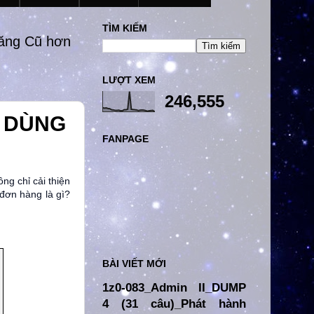
TÌM KIẾM
đăng Cũ hơn
LƯỢT XEM
246,555
Ễ DÙNG
FANPAGE
ng chỉ cải thiện
 đơn hàng là gì?
BÀI VIẾT MỚI
1z0-083_Admin II_DUMP
4 (31 câu)_Phát hành