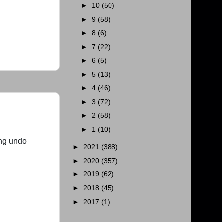
►
10
(50)
►
9
(58)
►
8
(6)
►
7
(22)
►
6
(5)
►
5
(13)
►
4
(46)
►
3
(72)
►
2
(58)
►
1
(10)
ng undo 
►
2021
(388)
►
2020
(357)
►
2019
(62)
►
2018
(45)
►
2017
(1)