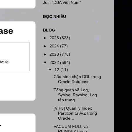
Join "DBA Việt Nam"
ĐỌC NHIỀU
base
BLOG
►
2025
(823)
►
2024
(77)
►
2023
(778)
owner,
▼
2022
(564)
▼
12
(11)
Cấu hình chặn DDL trong
Oracle Database
Tổng quan về Log,
Syslog, Rsyslog, Log
tập trung
[VIP5] Quản lý Index
Partition từ A-Z trong
Oracle...
L
VACUUM FULL và
REINDEX trong