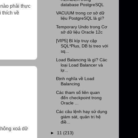
database PostgreSQL
nào phải thực
 thích về
VACUUM trong cơ sở dữ
liệu PostgreSQL là gì?
Temporary Undo trong Cơ
sở dữ liệu Oracle 12c
[VIP5] Bí kíp truy cập
SQL*Plus, DB bị treo với
sq...
Load Balancing là gì? Các
loại Load Balancer và
lợ...
Định nghĩa về Load
Balancing
Các tham số liên quan
đến checkpoint trong
Oracle ...
Các câu lệnh hay sử dụng
giám sát, quản trị hệ
điề...
không xoá dữ
►
11
(213)