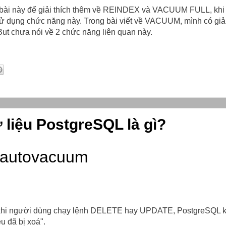
 bài này để giải thích thêm về REINDEX và VACUUM FULL, khi 
sử dụng chức năng này. Trong bài viết về VACUUM, mình có giải
t chưa nói về 2 chức năng liên quan này.
liệu PostgreSQL là gì?
autovacuum
khi người dùng chạy lệnh DELETE hay UPDATE, PostgreSQL 
ệu đã bị xoá".