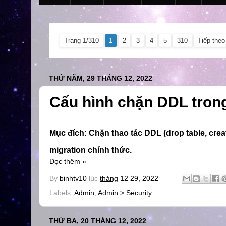
Trang 1/310
1
2
3
4
5
310
Tiếp theo
THỨ NĂM, 29 THÁNG 12, 2022
Cấu hình chặn DDL tron
Mục đích: Chặn thao tác DDL (drop table, crea
migration chính thức.
Đọc thêm »
By
binhtv10
lúc
tháng 12 29, 2022
Labels:
Admin
,
Admin > Security
THỨ BA, 20 THÁNG 12, 2022