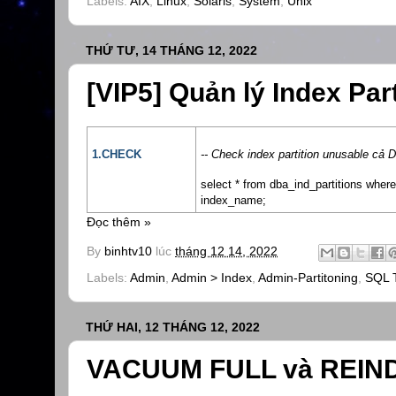
Labels:
AIX
,
Linux
,
Solaris
,
System
,
Unix
THỨ TƯ, 14 THÁNG 12, 2022
[VIP5] Quản lý Index Par
1.CHECK
-- Check index partition unusable cả 
select * from dba_ind_partitions whe
index_name;
Đọc thêm »
By
binhtv10
lúc
tháng 12 14, 2022
Labels:
Admin
,
Admin > Index
,
Admin-Partitoning
,
SQL 
THỨ HAI, 12 THÁNG 12, 2022
VACUUM FULL và REIND