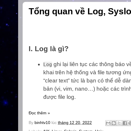
Tổng quan về Log, Syslo
I. Log là gì?
ghi lại liên tục các thông báo 
Log
khai trên hệ thống và file tương ứ
“clear text” tức là bạn có thể dễ d
bản (vi, vim, nano…) hoặc các trìn
được file log.
Đọc thêm »
By
binhtv10
lúc
tháng 12 20, 2022