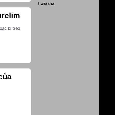
Trang chủ
prelim
oặc bị treo
 của