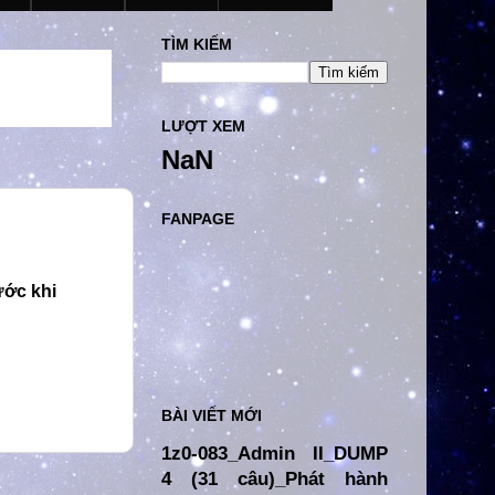
TÌM KIẾM
LƯỢT XEM
NaN
FANPAGE
ước khi
BÀI VIẾT MỚI
1z0-083_Admin II_DUMP
4 (31 câu)_Phát hành