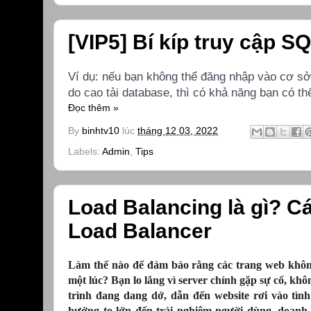
[VIP5] Bí kíp truy cập SQ
Ví dụ: nếu bạn không thể đăng nhập vào cơ sở 
do cao tải database, thì có khả năng bạn có th
Đọc thêm »
By
binhtv10
lúc
tháng 12 03, 2022
Labels:
Admin
,
Tips
Load Balancing là gì? Cá
Load Balancer
Làm thế nào để đảm bảo rằng các trang web không
một lúc? Bạn lo lắng vì server chính gặp sự cố, khôn
trình đang dang dở, dẫn đến website rơi vào tìn
hưởng to lớn đến trải nghiệm người dùng, doanh 