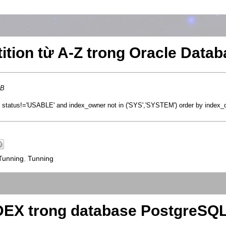
tition từ A-Z trong Oracle Data
DB
re status!='USABLE' and index_owner not in ('SYS','SYSTEM') order by index_
Tunning
,
Tunning
EX trong database PostgreSQ