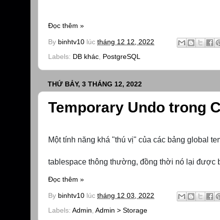
Đọc thêm »
By
binhtv10
lúc
tháng 12 12, 2022
Labels:
DB khác
,
PostgreSQL
THỨ BẢY, 3 THÁNG 12, 2022
Temporary Undo trong C
Một tính năng khá "thú vị" của các bảng global t
tablespace thông thường, đồng thời nó lại được 
Đọc thêm »
By
binhtv10
lúc
tháng 12 03, 2022
Labels:
Admin
,
Admin > Storage