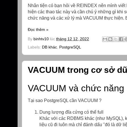
Nhân tiện có bạn hỏi về REINDEX nên mình viết
hiện các thao tác này và cần chú ý những gì khi 
chức năng và các xử lý mà VACUUM thực hiện. Bu
Đọc thêm »
By
binhtv10
lúc
tháng 12 12, 2022
Labels:
DB khác
,
PostgreSQL
VACUUM trong cơ sở dữ 
VACUUM và chức năng 
Tại sao PostgreSQL cần VACUUM ?
Dung lượng đĩa cứng có thể full
Khác với các RDBMS khác (như MySQL), 
liệu cũ đi luôn mà chỉ đánh dấu "đó là dữ li