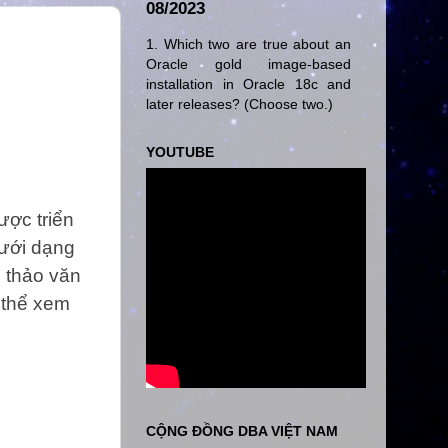
08/2023
1. Which two are true about an
Oracle gold image-based
installation in Oracle 18c and
later releases? (Choose two.)
YOUTUBE
ược triển
dưới dạng
n thảo văn
ó thể xem
CỘNG ĐỒNG DBA VIỆT NAM