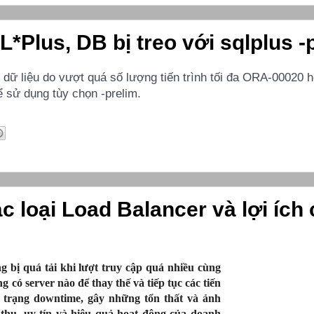
L*Plus, DB bị treo với sqlplus -
dữ liệu do vượt quá số lượng tiến trình tối đa ORA-00020 h
ể sử dụng tùy chọn -prelim.
c loại Load Balancer và lợi ích
 bị quá tải khi lượt truy cập quá nhiều cùng
g có server nào để thay thế và tiếp tục các tiến
h trạng downtime, gây những tổn thất và ảnh
thu, uy tín và hiệu quả hoạt động của doanh