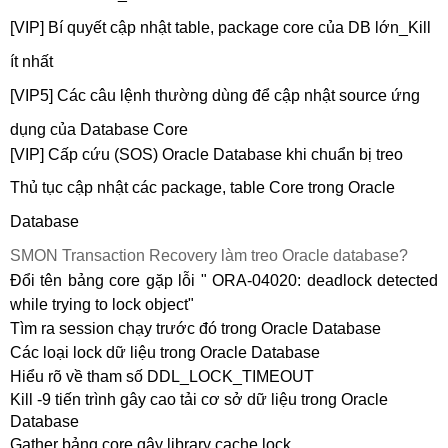
[VIP]
Bí quyết cập nhật table, package core của DB lớn_Kill
ít nhất
[VIP5] Các câu lệnh thường dùng để cập nhật source ứng
dụng của Database Core
[VIP]
Cấp cứu (SOS) Oracle Database khi chuẩn bị treo
Thủ tục cập nhật các package, table Core trong Oracle
Database
SMON Transaction Recovery làm treo Oracle database?
Đổi tên bảng core gặp lỗi " ORA-04020: deadlock detected
while trying to lock object"
Tìm ra session chạy trước đó trong Oracle Database
Các loại lock dữ liệu trong Oracle Database
Hiểu rõ về tham số DDL_LOCK_TIMEOUT
Kill -9 tiến trình gây cao tải cơ sở dữ liệu trong Oracle
Database
Gather bảng core gây library cache lock