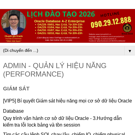
▼
ADMIN - QUẢN LÝ HIỆU NĂNG
(PERFORMANCE)
GIÁM SÁT
[VIP5] Bí quyết Giám sát hiệu năng mọi cơ sở dữ liệu Oracle
Database
Quy trình vận hành cơ sở dữ liệu Oracle - 3.Hướng dẫn
kiểm tra lỗi lock bảng và tồn session
Tìm các câu lệnh SQL chạy lâu, chiếm IO, chiếm physical