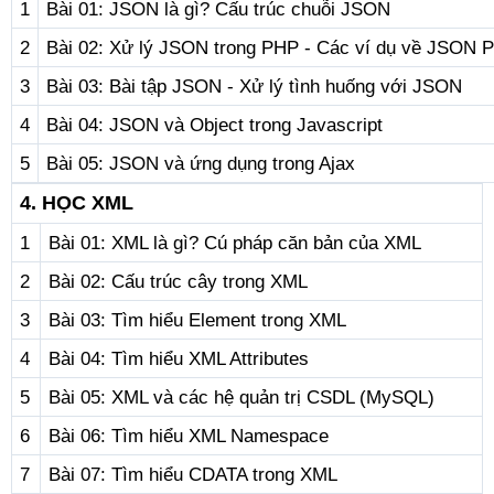
1
Bài 01: JSON là gì? Cấu trúc chuỗi JSON
2
Bài 02: Xử lý JSON trong PHP - Các ví dụ về JSON
3
Bài 03: Bài tập JSON - Xử lý tình huống với JSON
4
Bài 04: JSON và Object trong Javascript
5
Bài 05: JSON và ứng dụng trong Ajax
4. HỌC XML
1
Bài 01: XML là gì? Cú pháp căn bản của XML
2
Bài 02: Cấu trúc cây trong XML
3
Bài 03: Tìm hiểu Element trong XML
4
Bài 04: Tìm hiểu XML Attributes
5
Bài 05: XML và các hệ quản trị CSDL (MySQL)
6
Bài 06: Tìm hiểu XML Namespace
7
Bài 07: Tìm hiểu CDATA trong XML