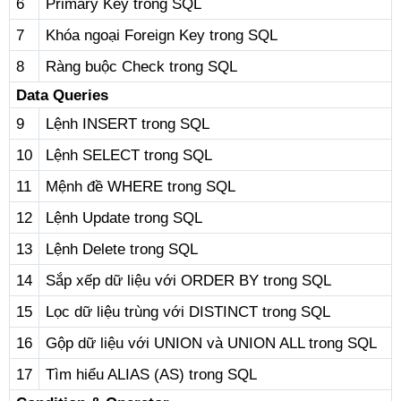
6
Primary Key trong SQL
7
Khóa ngoại Foreign Key trong SQL
8
Ràng buộc Check trong SQL
Data Queries
9
Lệnh INSERT trong SQL
10
Lệnh SELECT trong SQL
11
Mệnh đề WHERE trong SQL
12
Lệnh Update trong SQL
13
Lệnh Delete trong SQL
14
Sắp xếp dữ liệu với ORDER BY trong SQL
15
Lọc dữ liệu trùng với DISTINCT trong SQL
16
Gộp dữ liệu với UNION và UNION ALL trong SQL
17
Tìm hiểu ALIAS (AS) trong SQL