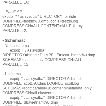
PARALLEL=16;
-- Parallel 2
expdp "' / as sysdba'" DIRECTORY=binhdir
DUMPFILE=testdb%U.dmp logfile=testdb.log
COMPRESSION=ALL CONTENT=ALL FULL=y
PARALLEL=2;
• Schemas:
- Nhiều schema
expdp "' / as sysdba'"
DIRECTORY=binhdir DUMPFILE=scott_binhtv%u.dmp
SCHEMAS=scott, binhtv COMPRESSION=ALL
PARALLEL=15
- 1 schema
expdp "' / as sysdba'" DIRECTORY=binhdir
DUMPFILE=scott%U.dmp LOGFILE=scott.log
SCHEMAS=scott parallel=16 content=metadata_only
COMPRESSION=all cluster=no
expdp "' / as sysdba'" DIRECTORY=binhdir
DUMPFILE=dbavietnam%U.dmp