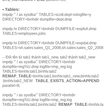
• Tables:
impdp "' / as sysdba'" TABLES=scott.dept nologfile=y
DIRECTORY=binhdir dumpfile=dept.dmp
impdp hr DIRECTORY=binhdir DUMPFILE=expfull.dmp
TABLES=employees,jobs
impdp hr DIRECTORY=binhdir DUMPFILE=expdat.dmp
TABLES=sh.sales:sales_Q1_2008,sh.sales:sales_Q2_2008
-- Đổi tên từ tab1 thành tab1_new, tab2 thành tab2_new
impdp "' / as sysdba'" DIRECTORY=binhdir
dumpfile=reg%U.dmp logfile=imp_reg.log
TABLES=binhtv.tab1,binhtv.tab2
REMAP_TABLE
=binhtv.tab1:binhtv.tab1_new,binhtv.tab2
:binhtv.tab2_NEW
TABLE_EXISTS_ACTION=APPEND
parallel=8;
impdp "' / as sysdba'" DIRECTORY=binhdir
dumpfile=reg%U.dmp logfile=imp_reg.log
TABLES=binhtv.tab1,binhtv.tab2
REMAP_TABLE
=binhtv.ta