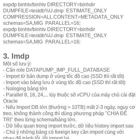
expdp binhtv/binhtv DIRECTORY=binhdir
DUMPFILE=testdb%U.dmp ESTIMATE_ONLY
COMPRESSION=ALL CONTENT=METADATA_ONLY
schemas=SA,MIG PARALLEL=16;
expdp binhtv/binhtv DIRECTORY=binhdir
DUMPFILE=testdb%U.dmp ESTIMATE_ONLY
schemas=SA,MIG PARALLEL=16;
3. Imdp
Một số lưu ý:
- Cần role DATAPUMP_IMP_FULL_DATABASE
- Import từ bản dump ở vùng tốc độ cao (SSD thì rất tốt)
- Import vào bảng lưu ở vùng tốc độ cao (SSD thì rất tốt)
- Nologing bảng lớn
- Parallel 8, 16, 24,... tùy thuộc số vCPU của máy chủ cài đặt
Oracle
- Nếu Import DB lớn (thường > 10TB) mất 2-3 ngày, nguy cơ
treo, không thành công thì dùng phương pháp "CHIA ĐÊ
TRỊ" theo từng schema/bảng lớn.
- Dữ liệu quan trọng import trước, dữ liệu history import sau
- Chú ý những bảng có foreign key cần import cùng với
nhau để tránh lỗi, lỗi import lại