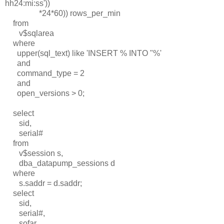
hh24:mi:ss'))
*24*60)) rows_per_min
from
v$sqlarea
where
upper(sql_text) like 'INSERT % INTO "%'
and
command_type = 2
and
open_versions > 0;
select
sid,
serial#
from
v$session s,
dba_datapump_sessions d
where
s.saddr = d.saddr;
select
sid,
serial#,
sofar,