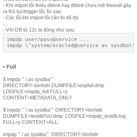
- Khi import lỗi thiếu dblink hay dblink chưa mở firewall gây
ra thủ tục/trigger lỗi, fix sau
- Các lỗi khi import lỗi cần fix tối đa
....
- Với DB từ 12c ta dùng như sau:
impdp user/pass@service ...
impdp \"system/oracled@service as sysdba\"
• Full
$ 
impdp "' / as sysdba'"
DIRECTORY=binhdir DUMPFILE=expfull.dmp
LOGFILE=impdp_full FULL=y
CONTENT=METADATA_ONLY
$ impdp "' / as sysdba'" DIRECTORY=binhdir
DUMPFILE=testdb%U.dmp LOGFILE=impdp_testdb.log
FULL=y CONTENT=ALL;
impdp "' / as sysdba'" DIRECTORY=binhdir