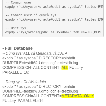
-- Common user 

expdp \"c##myuser/oracle@pdb1 as sysdba\" tables=EMP,
-- Common user có quyền sys

expdp \"c##myuser/oracle@pdb1 as sysdba\" tables=EMP,
-- User sys

expdp \"sys/oracle@pdb1 as sysdba\" tables=EMP,DEPT d
• Full Database
-- Dùng sys: ALL cả Metadata và DATA
expdp "' / as sysdba'" DIRECTORY=binhdir
DUMPFILE=testdb%U.dmp logfile=testdb.log
COMPRESSION=ALL CONTENT=
ALL
FULL=y
PARALLEL=16;
-- Dùng sys: Chỉ Metadata
expdp "' / as sysdba'" DIRECTORY=binhdir
DUMPFILE=testdb%U.dmp logfile=testdb.log
COMPRESSION=ALL CONTENT=
METADATA_ONLY
FULL=y PARALLEL=16;