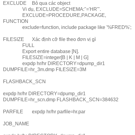
EXCLUDE
Bỏ qua các object
Vi dụ, EXCLUDE=SCHEMA:"='HR'".
EXCLUDE=PROCEDURE,PACKAGE,
FUNCTION
exclude=function, include package like '%FRED%';
FILESIZE
Xác định cỡ file theo đơn vị gì
FULL
Export entire database [N].
FILESIZE=integer[B | K | M | G]
expdp hr/hr DIRECTORY=dpump_dir1
DUMPFILE=hr_3m.dmp FILESIZE=3M
FLASHBACK_SCN
expdp hr/hr DIRECTORY=dpump_dir1
DUMPFILE=hr_scn.dmp FLASHBACK_SCN=384632
PARFILE
expdp hr/hr parfile=hr.par
JOB_NAME