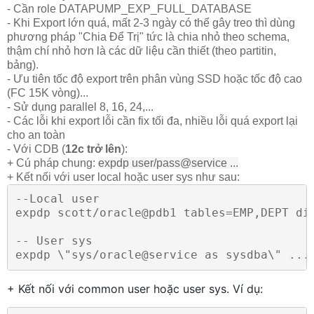
- Cần role DATAPUMP_EXP_FULL_DATABASE
- Khi Export lớn quá, mất 2-3 ngày có thể gây treo thì dùng
phương pháp "Chia Để Trị" tức là chia nhỏ theo schema,
thậm chí nhỏ hơn là các dữ liệu cần thiết (theo partitin,
bảng).
- Ưu tiên tốc độ export trên phân vùng SSD hoặc tốc độ cao
(FC 15K vòng)...
- Sử dụng parallel 8, 16, 24,...
- Các lỗi khi export lỗi cần fix tối đa, nhiều lỗi quá export lại
cho an toàn
- Với CDB (
12c trở lên
):
+ Cú pháp chung:
expdp user/pass@service ...
+ Kết nối với user local hoặc user sys như sau:
--Local user

expdp scott/oracle@pdb1 tables=EMP,DEPT dir
-- User sys
expdp \"sys/oracle@service as sysdba\" ...
+ Kết nối với common user hoặc user sys. Ví dụ: