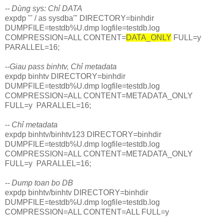
-- Dùng sys: Chỉ DATA
expdp "' / as sysdba'" DIRECTORY=binhdir
DUMPFILE=testdb%U.dmp logfile=testdb.log
COMPRESSION=ALL CONTENT=
DATA_ONLY
FULL=y
PARALLEL=16;
--Giau pass binhtv,
Chỉ metadata
expdp binhtv DIRECTORY=binhdir
DUMPFILE=testdb%U.dmp logfile=testdb.log
COMPRESSION=ALL CONTENT=METADATA_ONLY
FULL=y PARALLEL=16;
-- Chỉ metadata
expdp binhtv/binhtv123 DIRECTORY=binhdir
DUMPFILE=testdb%U.dmp logfile=testdb.log
COMPRESSION=ALL CONTENT=METADATA_ONLY
FULL=y PARALLEL=16;
-- Dump toan bo DB
expdp binhtv/binhtv DIRECTORY=binhdir
DUMPFILE=testdb%U.dmp logfile=testdb.log
COMPRESSION=ALL CONTENT=ALL FULL=y