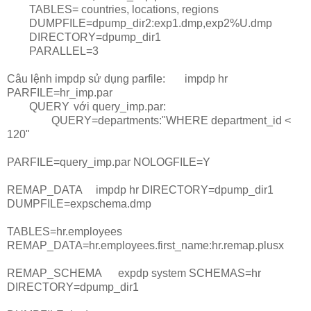
TABLES= countries, locations, regions
DUMPFILE=dpump_dir2:exp1.dmp,exp2%U.dmp
DIRECTORY=dpump_dir1
PARALLEL=3
Câu lệnh impdp sử dụng parfile:	
impdp hr
PARFILE=hr_imp.par
QUERY
	với 
query_imp.par:
QUERY=departments:"WHERE department_id <
120"
PARFILE=query_imp.par NOLOGFILE=Y
REMAP_DATA
impdp hr DIRECTORY=dpump_dir1
DUMPFILE=expschema.dmp
TABLES=hr.employees
REMAP_DATA=hr.employees.first_name:hr.remap.plusx
REMAP_SCHEMA
expdp system SCHEMAS=hr
DIRECTORY=dpump_dir1