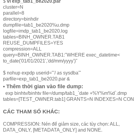
$
vi exp_tab1_be2020.par
cluster=N
parallel=8
directory=binhdir
dumpfile=tab1_be2020%u.dmp
logfile=imdp_tab1_be2020.log
tables=BINH_OWNER.TAB1
REUSE_DUMPFILES=YES
compression=ALL
query=BINH_OWNER.TAB1:"WHERE exec_datetime<
to_date('01/01/2021','dd/mm/yyyy')"
$ nohup expdp userid="'/ as sysdba'"
parfile=exp_tab1_be2020.par &
• 
Thêm thời gian vào file dump:
exp binhtv/binhtv file=/dump/tab1_`date +%Y%m%d`.dmp 

tables=[TEST_OWNER.tab1] GRANTS=N INDEXES=N C
CÁC THAM SỐ KHÁC:
COMPRESSION: Nén để giảm size, các tùy chọn: ALL,
DATA_ONLY, [METADATA_ONLY] and NONE.