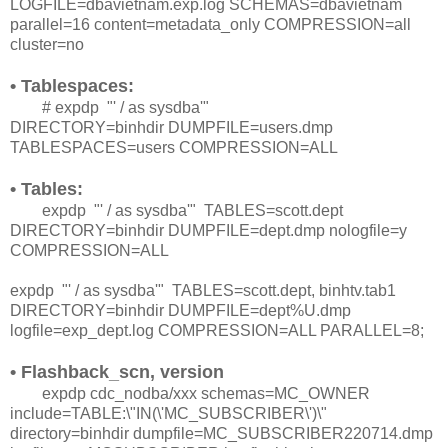
LOGFILE=dbavietnam.exp.log SCHEMAS=dbavietnam
parallel=16 content=metadata_only COMPRESSION=all
cluster=no
• Tablespaces:
# expdp "' / as sysdba'"
DIRECTORY=binhdir DUMPFILE=users.dmp
TABLESPACES=users COMPRESSION=ALL
• Tables:
expdp "' / as sysdba'" TABLES=scott.dept
DIRECTORY=binhdir DUMPFILE=dept.dmp nologfile=y
COMPRESSION=ALL
expdp "' / as sysdba'" TABLES=scott.dept, binhtv.tab1
DIRECTORY=binhdir DUMPFILE=dept%U.dmp
logfile=exp_dept.log COMPRESSION=ALL PARALLEL=8;
• Flashback_scn, version
expdp cdc_nodba/xxx schemas=MC_OWNER
include=TABLE:\"IN(\'MC_SUBSCRIBER\')\"
directory=binhdir dumpfile=MC_SUBSCRIBER220714.dmp