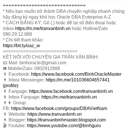
=============================
* Nếu bạn muốn trở thành DBA chuyên nghiệp nhanh chóng
hãy đăng ký ngay khó học Oracle DBA Enterprise A-Z
* CÁCH ĐĂNG KÝ: Gõ (.) hoặc để lại số điện thoại hoặc
inbox
https://m.me/tranvanbinh.vn
hoặc Hotline/Zalo
090.29.12.888
* Chi tiết tham khảo:
https://bit.ly/oaz_w
=============================
KẾT NỐI VỚI CHUYÊN GIA TRẦN VĂN BÌNH:
📧 Mail: binhoracle@gmail.com
☎️ Mobile/Zalo: 0902912888
👨 Facebook:
https://www.facebook.com/BinhOracleMaster
👨 Inbox Messenger:
https://m.me/101036604657441
(profile)
👨 Fanpage:
https://www.facebook.com/tranvanbinh.vn
👨 Inbox Fanpage:
https://m.me/tranvanbinh.vn
👨👩 Group
FB:
https://www.facebook.com/groups/DBAVietNam
👨 Website:
https://www.tranvanbinh.vn
👨 Blogger:
https://tranvanbinhmaster.blogspot.com
🎬 Youtube:
https://www.youtube.com/@binhguru