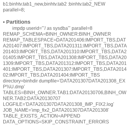
b1:binhtv.tab1_new,binhtv.tab2 :binhtv.tab2_NEW
parallel=8;
• Partitions
impdp userid="'/ as sysdba'" parallel=8
REMAP_SCHEMA=BINH_OWNER:BINH_OWNER
REMAP_TABLESPACE=DATA201406:IMPORT_TBS,DAT
A201407:IMPORT_TBS,DATA201311:IMPORT_TBS,DATA
201403:IMPORT_TBS,DATA201310:IMPORT_TBS,DATA2
01405:IMPORT_TBS,DATA201308:IMPORT_TBS,DATA20
1309:IMPORT_TBS,DATA201312:IMPORT_TBS,DATA201
401:IMPORT_TBS,DATA201307:IMPORT_TBS,DATA2014
02:IMPORT_TBS,DATA201404:IMPORT_TBS
directory=binhdir dumpfile='DATA201307DATA201308_EX
P%U.dmp'
TABLES=BINH_OWNER.TAB1:DATA20130706,BINH_OW
NER.TAB2:DATA20130707
LOGFILE='DATA201307DATA201308_IMP_FIX2.log'
JOB_NAME='imp_fix2_DATA201307DATA201308'
TABLE_EXISTS_ACTION=APPEND
DATA_OPTIONS=SKIP_CONSTRAINT_ERRORS