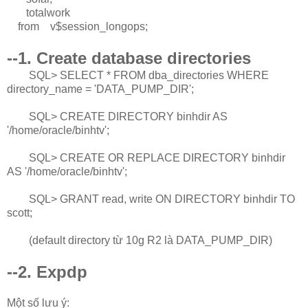
totalwork
from v$session_longops;
--1. Create database directories
SQL> SELECT * FROM dba_directories WHERE
directory_name = 'DATA_PUMP_DIR';
SQL> CREATE DIRECTORY binhdir AS
'/home/oracle/binhtv';
SQL> CREATE OR REPLACE DIRECTORY binhdir
AS '/home/oracle/binhtv';
SQL> GRANT read, write ON DIRECTORY binhdir TO
scott;
(default directory từ 10g R2 là DATA_PUMP_DIR)
--2. Expdp
Một số lưu ý: