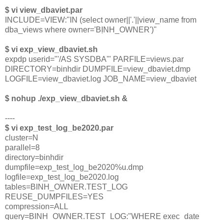
$ vi view_dbaviet.par
INCLUDE=VIEW:"IN (select owner||'.'||view_name from
dba_views where owner='BỊNH_OWNER')"
$ vi exp_view_dbaviet.sh
expdp userid="'/AS SYSDBA'" PARFILE=views.par
DIRECTORY=binhdir DUMPFILE=view_dbaviet.dmp
LOGFILE=view_dbaviet.log JOB_NAME=view_dbaviet
$ nohup ./exp_view_dbaviet.sh &
----
$ vi exp_test_log_be2020.par
cluster=N
parallel=8
directory=binhdir
dumpfile=exp_test_log_be2020%u.dmp
logfile=exp_test_log_be2020.log
tables=BINH_OWNER.TEST_LOG
REUSE_DUMPFILES=YES
compression=ALL
query=BINH_OWNER.TEST_LOG:"WHERE exec_date