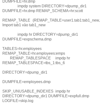
DUMPFILE=hr.dmp
impdp system DIRECTORY=dpump_dir1
DUMPFILE=hr.dmp REMAP_SCHEMA=hr:scott
REMAP_TABLE
(REMAP_TABLE=user1.tab1:tab1_new,
Import tab1 vào tab1_new
impdp hr DIRECTORY=dpump_dir1
DUMPFILE=expschema.dmp
TABLES=hr.employees
REMAP_TABLE=hr.employees:emps
REMAP_TABLESPACE
impdp hr
REMAP_TABLESPACE=tbs_1:tbs_6
DIRECTORY=dpump_dir1
DUMPFILE=employees.dmp
SKIP_UNUSABLE_INDEXES
impdp hr
DIRECTORY=dpump_dir1 DUMPFILE=expfull.dmp
LOGFILE=skip.log