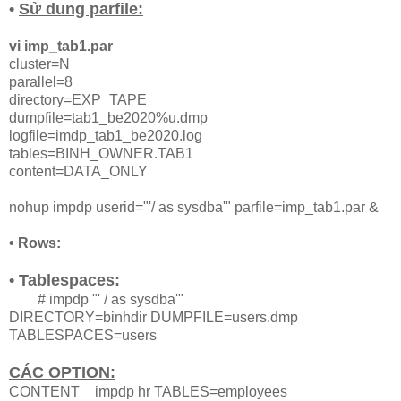
•
Sử dung parfile:
vi imp_tab1.par
cluster=N
parallel=8
directory=EXP_TAPE
dumpfile=tab1_be2020%u.dmp
logfile=imdp_tab1_be2020.log
tables=BINH_OWNER.TAB1
content=DATA_ONLY
nohup impdp userid="'/ as sysdba'" parfile=imp_tab1.par &
• Rows:
• Tablespaces:
# impdp "' / as sysdba'"
DIRECTORY=binhdir DUMPFILE=users.dmp
TABLESPACES=users
CÁC OPTION:
CONTENT
impdp hr TABLES=employees