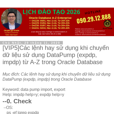
Chủ Nhật, 29 tháng 11, 2020
[VIP5]Các lệnh hay sử dụng khi chuyển
dữ liệu sử dụng DataPump (expdp,
impdp) từ A-Z trong Oracle Database
Mục đích: Các lệnh hay sử dụng khi chuyển dữ liệu sử dụng
DataPump (expdp, impdp) trong Oracle Database
Keyword: data pump import, export
Help: impdp help=y; expdp help=y
--0. Check
--OS:
ps -ef |grep expdp