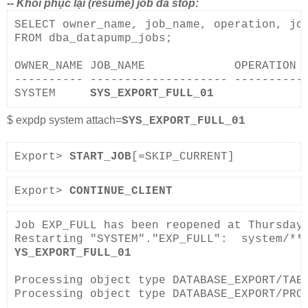
-- Khôi phục lại (resume) job đã stop:
SELECT owner_name, job_name, operation, job
FROM dba_datapump_jobs;

OWNER_NAME JOB_NAME             OPERATION  
---------- -------------------- ---------- 
SYSTEM     
SYS_EXPORT_FULL_01
             
$ expdp system attach=
SYS_EXPORT_FULL_01
Export> 
START_JOB
[=SKIP_CURRENT]
Export> 
CONTINUE_CLIENT
Job EXP_FULL has been reopened at Thursday,
Restarting "SYSTEM"."EXP_FULL":  system/**
YS_EXPORT_FULL_01
Processing object type DATABASE_EXPORT/TABL
Processing object type DATABASE_EXPORT/PRO