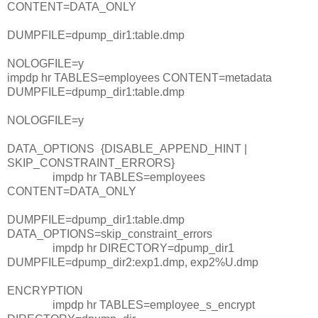
CONTENT=DATA_ONLY
DUMPFILE=dpump_dir1:table.dmp
NOLOGFILE=y
i
mpdp hr TABLES=employees CONTENT=metadata
DUMPFILE=dpump_dir1:table.dmp
NOLOGFILE=y
DATA_OPTIONS
{DISABLE_APPEND_HINT |
SKIP_CONSTRAINT_ERRORS}
impdp hr TABLES=employees
CONTENT=DATA_ONLY
DUMPFILE=dpump_dir1:table.dmp
DATA_OPTIONS=skip_constraint_errors
impdp hr DIRECTORY=dpump_dir1
DUMPFILE=dpump_dir2:exp1.dmp, exp2%U.dmp
ENCRYPTION
impdp hr TABLES=employee_s_encrypt