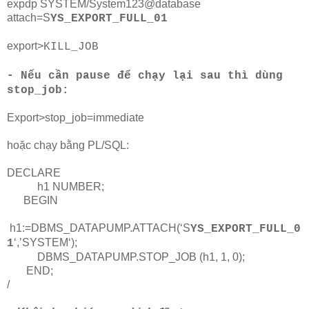
expdp SYSTEM/System123@database
attach=S
YS_EXPORT_FULL_01
export>
KILL_JOB
- Nếu cần pause để chạy lại sau thì dùng
stop_job:
Export>stop_job=immediate
hoặc chạy bằng PL/SQL:
DECLARE
h1 NUMBER;
BEGIN
h1:=DBMS_DATAPUMP.ATTACH(‘S
YS_EXPORT_FULL_0
‘,’SYSTEM‘);
1
DBMS_DATAPUMP.STOP_JOB (h1, 1, 0);
END;
/