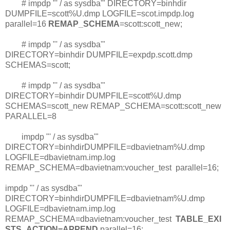
# impdp "' / as sysdba'" DIRECTORY=binhdir
DUMPFILE=scott%U.dmp LOGFILE=scot.impdp.log
parallel=16
REMAP_SCHEMA
=scott:scott_new;
# impdp "' / as sysdba'"
DIRECTORY=binhdir DUMPFILE=expdp.scott.dmp
SCHEMAS=scott;
# impdp "' / as sysdba'"
DIRECTORY=binhdir DUMPFILE=scott%U.dmp
SCHEMAS=scott_new REMAP_SCHEMA=scott:scott_new
PARALLEL=8
impdp "' / as sysdba'"
DIRECTORY=binhdirDUMPFILE=dbavietnam%U.dmp
LOGFILE=dbavietnam.imp.log
REMAP_SCHEMA=dbavietnam:voucher_test parallel=16;
impdp "' / as sysdba'"
DIRECTORY=binhdirDUMPFILE=dbavietnam%U.dmp
LOGFILE=dbavietnam.imp.log
REMAP_SCHEMA=dbavietnam:voucher_test
TABLE_EXI
STS_ACTION=APPEND
parallel=16;