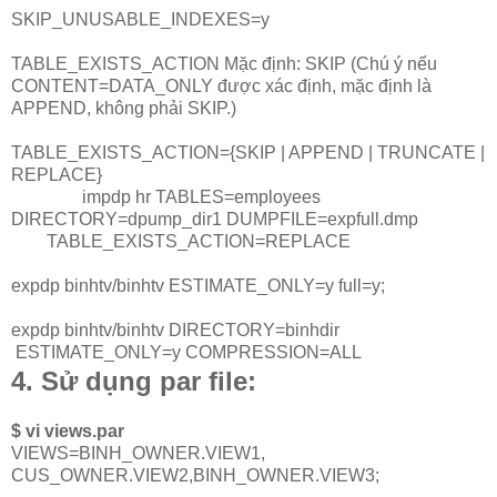
SKIP_UNUSABLE_INDEXES=y
TABLE_EXISTS_ACTION
Mặc định: SKIP (Chú ý nếu
CONTENT=DATA_ONLY được xác định, mặc định là
APPEND, không phải SKIP.)
TABLE_EXISTS_ACTION={SKIP | APPEND | TRUNCATE |
REPLACE}
impdp hr TABLES=employees
DIRECTORY=dpump_dir1 DUMPFILE=expfull.dmp
TABLE_EXISTS_ACTION=REPLACE
expdp binhtv/binhtv ESTIMATE_ONLY=y full=y;
expdp binhtv/binhtv DIRECTORY=binhdir
ESTIMATE_ONLY=y COMPRESSION=ALL
4. Sử dụng par file:
$ vi views.par
VIEWS=BINH_OWNER.VIEW1,
CUS_OWNER.VIEW2,BINH_OWNER.VIEW3;