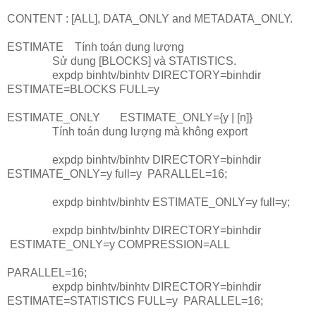
CONTENT
: [ALL], DATA_ONLY and METADATA_ONLY.
ESTIMATE
Tính toán dung lượng
Sử dụng [BLOCKS] và STATISTICS.
expdp binhtv/binhtv DIRECTORY=binhdir
ESTIMATE=BLOCKS FULL=y
ESTIMATE_ONLY
ESTIMATE_ONLY={y | [n]}
		Tính toán dung lượng mà không export
expdp binhtv/binhtv DIRECTORY=binhdir
ESTIMATE_ONLY=y full=y PARALLEL=16;
expdp binhtv/binhtv ESTIMATE_ONLY=y full=y;
expdp binhtv/binhtv DIRECTORY=binhdir
ESTIMATE_ONLY=y COMPRESSION=ALL
PARALLEL=16;
expdp binhtv/binhtv DIRECTORY=binhdir
ESTIMATE=STATISTICS FULL=y PARALLEL=16;