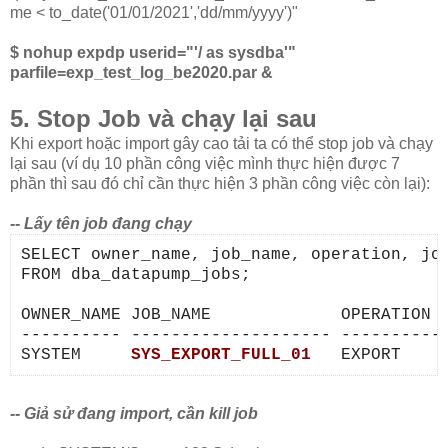
me < to_date('01/01/2021','dd/mm/yyyy')"
$ nohup expdp userid="'/ as sysdba'"
parfile=exp_test_log_be2020.par &
5. Stop Job và chạy lại sau
Khi export hoặc import gây cao tải ta có thể stop job và chạy
lại sau (ví dụ 10 phần công việc mình thực hiện được 7
phần thì sau đó chỉ cần thực hiện 3 phần công việc còn lại):
-- Lấy tên job đang chạy
SELECT owner_name, job_name, operation, job
FROM dba_datapump_jobs;

OWNER_NAME JOB_NAME             OPERATION  
---------- -------------------- ---------- 
SYSTEM     
SYS_EXPORT_FULL_01
   EXPORT    
-- Giả sử đang import, cần kill job