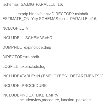
schemas=SA,MIG PARALLEL=16;
expdp binhtv/binhtv DIRECTORY=binhdir
ESTIMATE_ONLY=y SCHEMAS=scott PARALLEL=16;
NOLOGFILE=y
INCLUDE
SCHEMAS=HR
DUMPFILE=expinclude.dmp
DIRECTORY=binhdir
LOGFILE=expinclude.log
INCLUDE=TABLE:"IN ('EMPLOYEES', 'DEPARTMENTS')"
INCLUDE=PROCEDURE
INCLUDE=INDEX:"LIKE 'EMP%'"
include=view,procedure, function, package