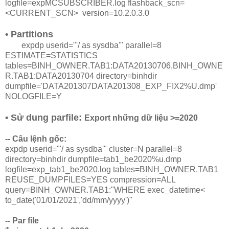
logfile=expMCSUBSCRIBER.log flashback_scn=
<CURRENT_SCN> version=10.2.0.3.0
• Partitions
expdp userid="'/ as sysdba'" parallel=8
ESTIMATE=STATISTICS
tables=BINH_OWNER.TAB1:DATA20130706,BINH_OWNE
R.TAB1:DATA20130704 directory=binhdir
dumpfile='DATA201307DATA201308_EXP_FIX2%U.dmp'
NOLOGFILE=Y
•
Sử dung parfile:
Export những dữ liệu >=2020
-- Câu lệnh gốc:
expdp userid="'/ as sysdba'" cluster=N parallel=8
directory=binhdir dumpfile=tab1_be2020%u.dmp
logfile=exp_tab1_be2020.log tables=BINH_OWNER.TAB1
REUSE_DUMPFILES=YES compression=ALL
query=BINH_OWNER.TAB1:"WHERE exec_datetime<
to_date('01/01/2021','dd/mm/yyyy')"
-- Par file