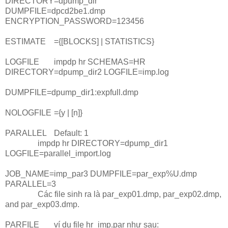
DIRECTORY=dpump_dir
DUMPFILE=dpcd2be1.dmp
ENCRYPTION_PASSWORD=123456
ESTIMATE
={[BLOCKS] | STATISTICS}
LOGFILE
impdp hr SCHEMAS=HR
DIRECTORY=dpump_dir2 LOGFILE=imp.log
DUMPFILE=dpump_dir1:expfull.dmp
NOLOGFILE
={y | [n]}
PARALLEL
Default: 1
impdp hr DIRECTORY=dpump_dir1
LOGFILE=parallel_import.log
JOB_NAME=imp_par3 DUMPFILE=par_exp%U.dmp
PARALLEL=3
		Các file sinh ra là
par_exp01.dmp, par_exp02.dmp,
and par_exp03.dmp.
PARFILE
ví dụ file hr_imp.par như sau: