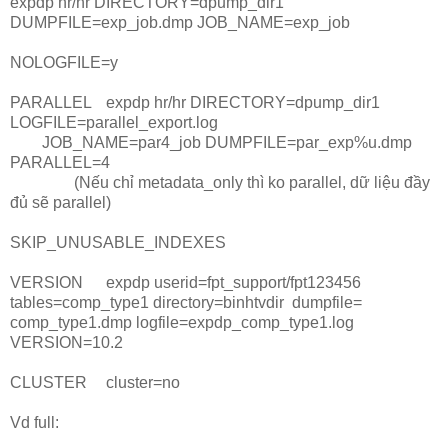
expdp hr/hr DIRECTORY=dpump_dir1
DUMPFILE=exp_job.dmp JOB_NAME=exp_job
NOLOGFILE=y
PARALLEL
expdp hr/hr DIRECTORY=dpump_dir1
LOGFILE=parallel_export.log
JOB_NAME=par4_job DUMPFILE=par_exp%u.dmp
PARALLEL=4
(Nếu chỉ metadata_only thì ko parallel, dữ liệu đầy
đủ sẽ parallel)
SKIP_UNUSABLE_INDEXES
VERSION
expdp userid=fpt_support/fpt123456
tables=comp_type1 directory=binhtvdir dumpfile=
comp_type1.dmp logfile=expdp_comp_type1.log
VERSION=10.2
CLUSTER
cluster=no
Vd full: