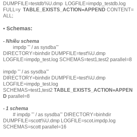
DUMPFILE=testdb%U.dmp LOGFILE=impdp_testdb.log
FULL=y
TABLE_EXISTS_ACTION=APPEND
CONTENT=
ALL;
•
Schemas:
- Nhiều schema
impdp "' / as sysdba'"
DIRECTORY=binhdir DUMPFILE=test%U.dmp
LOGFILE=impdp_test.log SCHEMAS=test1,test2 parallel=8
impdp "' / as sysdba'"
DIRECTORY=binhdir DUMPFILE=test%U.dmp
LOGFILE=impdp_test.log
SCHEMAS=test1,test2
TABLE_EXISTS_ACTION=APPEN
D
parallel=8
- 1 schema
# impdp "' / as sysdba'" DIRECTORY=binhdir
DUMPFILE=scott%U.dmp LOGFILE=scot.impdp.log
SCHEMAS=scott parallel=16