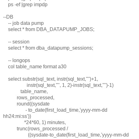
ps -ef |grep impdp
--DB
-- job data pump
select * from DBA_DATAPUMP_JOBS;
-- session
select * from dba_datapump_sessions;
-- longops
col table_name format a30
select substr(sql_text, instr(sql_text,'"')+1,
instr(sql_text,'"', 1, 2)-instr(sql_text,'"')-1)
table_name,
rows_processed,
round((sysdate
- to_date(first_load_time,'yyyy-mm-dd
hh24:mi:ss'))
*24*60, 1) minutes,
trunc(rows_processed /
((sysdate-to_date(first_load_time,'yyyy-mm-dd