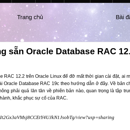
Trang chủ
Bài 
 sẵn Oracle Database RAC 12.
 RAC 12.2 trên Oracle Linux để đỡ mất thời gian cài đặt, ai m
ài
Oracle Database RAC 19c theo hướng dẫn ở
đây
. Về bản c
ng phải quá lăn tăn về phiên bản nào, quan trọng là tập tru
ận hành, khắc phục sự cố của RAC.
15loIt2Gx3aVMsj8CCEtY4UJkN1JsobTg/view?usp=sharing