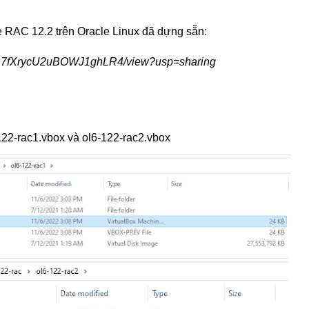
 RAC 12.2 trên Oracle Linux đã dựng sẵn:
CKh7fXrycU2uBOWJ1ghLR4/view?usp=sharing
122-rac1.vbox và ol6-122-rac2.vbox