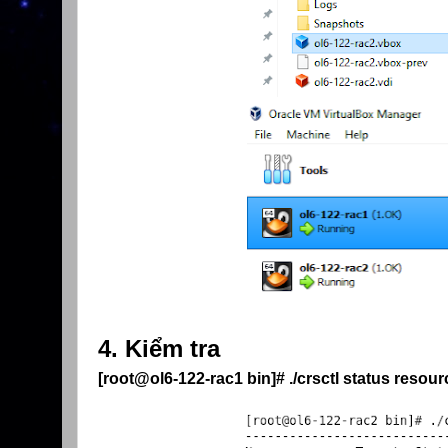
4. Kiểm tra
[root@ol6-122-rac1 bin]# ./crsctl status resourc