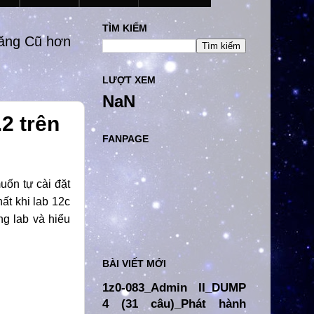
TÌM KIẾM
đăng Cũ hơn
LƯỢT XEM
NaN
2 trên
FANPAGE
uốn tự cài đặt
hất khi lab 12c
ng lab và hiểu
BÀI VIẾT MỚI
1z0-083_Admin II_DUMP
4 (31 câu)_Phát hành