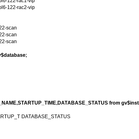
l6-122-rac1-vip
l6-122-rac2-vip
22-scan
22-scan
22-scan
v$database;
_NAME,STARTUP_TIME,DATABASE_STATUS from gv$inst
RTUP_T DATABASE_STATUS