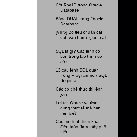
Cột RowID trong Oracle
Database
Bảng DUAL trong Oracle
Database
[VIP5] Bộ tiêu chuẩn cài
đặt, vận hành, giám sát,
...
SQL là gì? Các lệnh cơ
bản trong lập trình cơ
sở d...
13 câu lệnh SQL quan
trọng Programmer/ SQL
Beginne...
Các cơ chế thực thi lệnh
join
Lợi ích Oracle và ứng
dụng thực tế mà bạn
nên biết
Các mô hình triển khai
điện toán đám mây phổ
biến ...