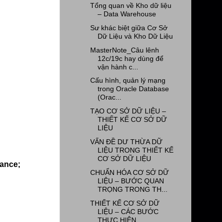
Tổng quan về Kho dữ liệu
– Data Warehouse
Sư khác biệt giữa Cơ Sở
Dữ Liệu và Kho Dữ Liệu
MasterNote_Câu lênh
12c/19c hay dùng để
vận hành c...
Cấu hình, quản lý mạng
trong Oracle Database
(Orac...
TẠO CƠ SỞ DỮ LIỆU –
THIẾT KẾ CƠ SỞ DỮ
LIỆU
VẤN ĐỀ DƯ THỪA DỮ
LIỆU TRONG THIẾT KẾ
CƠ SỞ DỮ LIỆU
ance;
CHUẨN HÓA CƠ SỞ DỮ
LIỆU – BƯỚC QUAN
TRỌNG TRONG TH...
THIẾT KẾ CƠ SỞ DỮ
LIỆU – CÁC BƯỚC
THỰC HIỆN