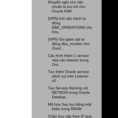
Khuyến nghị cho việc
chuẩn bị lưu trữ cho
Oracle ASM
[VIP5] Gói vận hành tự
động
DBA_OPERATIONS cho
Ora...
[VIP5] Gói giám sát tự
động dba_monitor cho
Oracl...
Cấu hình thêm 1 service
nữa vào listener trong
Ora...
Tạo thêm Oracle service
(dich vụ) trên Listener
cổ...
Tạo Service Naming với
NETMGR trong Oracle
Databas...
Mã hóa Sao lưu bằng mật
khẩu trong RMAN
Chặn truy cập theo IP qua