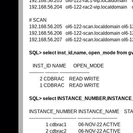
192.168.56.203 ol6-122-rac1-vip.localdomain o
192.168.56.204 ol6-122-rac2-vip.localdomain o
# SCAN
192.168.56.205 ol6-122-scan.localdomain ol6-1
192.168.56.206 ol6-122-scan.localdomain ol6-1
192.168.56.207 ol6-122-scan.localdomain ol6-1
SQL> select inst_id,name, open_mode from g
INST_ID NAME OPEN_MODE
---------- --------- --------------------
2 CDBRAC READ WRITE
1 CDBRAC READ WRITE
SQL> select INSTANCE_NUMBER,INSTANCE
INSTANCE_NUMBER INSTANCE_NAME STA
--------------- ---------------- --------- -----------------
1 cdbrac1 06-NOV-22 ACTIVE
2 cdbrac2 06-NOV-22 ACTIVE