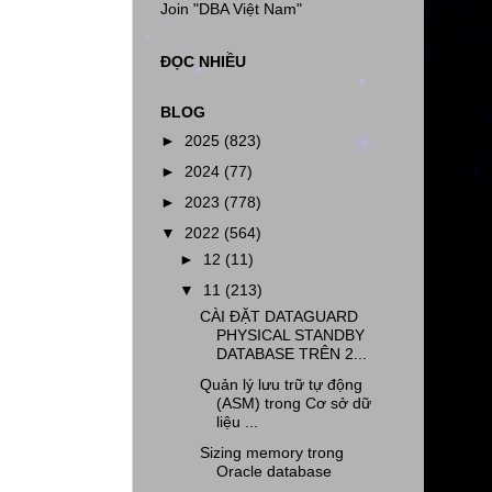
Join "DBA Việt Nam"
ĐỌC NHIỀU
BLOG
►
2025
(823)
►
2024
(77)
►
2023
(778)
▼
2022
(564)
►
12
(11)
▼
11
(213)
CÀI ĐẶT DATAGUARD
PHYSICAL STANDBY
DATABASE TRÊN 2...
Quản lý lưu trữ tự động
(ASM) trong Cơ sở dữ
liệu ...
Sizing memory trong
Oracle database