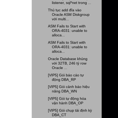
listener, sql*net trong ...
Thủ tục add đĩa vào
Oracle ASM Diskgroup
với multi...
ASM Fails to Start with
ORA-4031: unable to
alloca...
ASM Fails to Start with
ORA-4031: unable to
alloca...
Oracle Database khủng
với 32TB, 246 tỷ row
Oracle ...
[VIP5] Gói báo cáo tự
động DBA_RP
[VIP5] Gói cảnh báo hiệu
năng DBA_WN
[VIP5] Gói tự động hóa
vận hành DBA_OP
[VIP5] Gói chụp tải định kỳ
DBA_CT