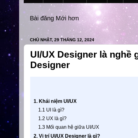
Bài đăng Mới hơn
CHỦ NHẬT, 29 THÁNG 12, 2024
UI/UX Designer là nghề 
Designer
1. Khái niệm UI/UX
1.1 UI là gì?
1.2 UX là gì?
1.3 Mối quan hệ giữa UI/UX
2. Vị trí UI/UX Designer là gì?