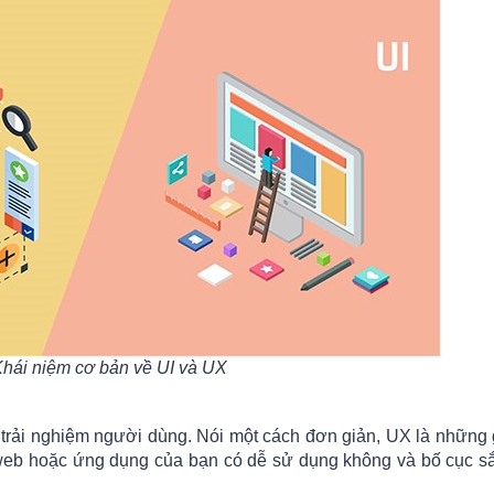
hái niệm cơ bản về UI và UX
à trải nghiệm người dùng. Nói một cách đơn giản, UX là những
 web hoặc ứng dụng của bạn có dễ sử dụng không và bố cục s