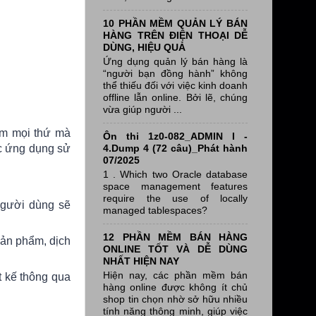
10 PHẦN MỀM QUẢN LÝ BÁN
HÀNG TRÊN ĐIỆN THOẠI DỄ
DÙNG, HIỆU QUẢ
Ứng dụng quản lý bán hàng là
“người bạn đồng hành” không
thể thiếu đối với việc kinh doanh
offline lẫn online. Bởi lẽ, chúng
vừa giúp người ...
gồm mọi thứ mà
Ôn thi 1z0-082_ADMIN I -
4.Dump 4 (72 câu)_Phát hành
ặc ứng dụng sử
07/2025
1 . Which two Oracle database
space management features
require the use of locally
Người dùng sẽ
managed tablespaces?
12 PHẦN MỀM BÁN HÀNG
ản phẩm, dịch
ONLINE TỐT VÀ DỄ DÙNG
NHẤT HIỆN NAY
Hiện nay, các phần mềm bán
t kế thông qua
hàng online được không ít chủ
shop tin chọn nhờ sở hữu nhiều
tính năng thông minh, giúp việc