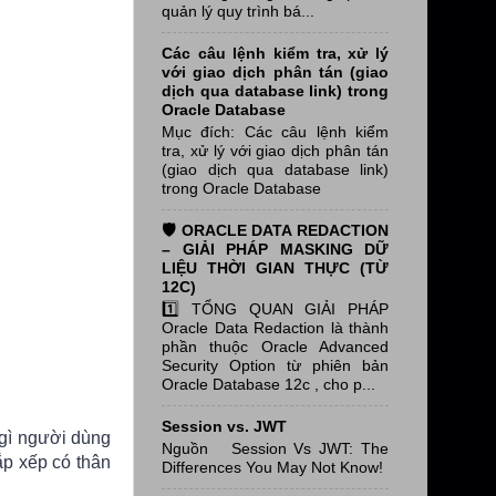
quản lý quy trình bá...
Các câu lệnh kiểm tra, xử lý
với giao dịch phân tán (giao
dịch qua database link) trong
Oracle Database
Mục đích: Các câu lệnh kiểm
tra, xử lý với giao dịch phân tán
(giao dịch qua database link)
trong Oracle Database
🛡️ ORACLE DATA REDACTION
– GIẢI PHÁP MASKING DỮ
LIỆU THỜI GIAN THỰC (TỪ
12C)
1️⃣ TỔNG QUAN GIẢI PHÁP
Oracle Data Redaction là thành
phần thuộc Oracle Advanced
Security Option từ phiên bản
Oracle Database 12c , cho p...
Session vs. JWT
 gì người dùng
Nguồn Session Vs JWT: The
ắp xếp có thân
Differences You May Not Know!