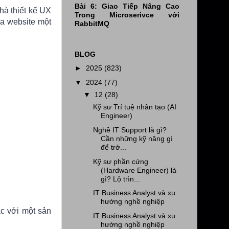
Bài 6: Giao Tiếp Nâng Cao
hà thiết kế UX
Trong Microserivce với
ủa website một
RabbitMQ
BLOG
►
2025
(823)
▼
2024
(77)
▼
12
(28)
Kỹ sư Trí tuệ nhân tạo (AI
Engineer)
Nghề IT Support là gì?
Cần những kỹ năng gì
để trở...
Kỹ sư phần cứng
(Hardware Engineer) là
gì? Lộ trìn...
IT Business Analyst và xu
hướng nghề nghiệp
ác với một sản
IT Business Analyst và xu
hướng nghề nghiệp