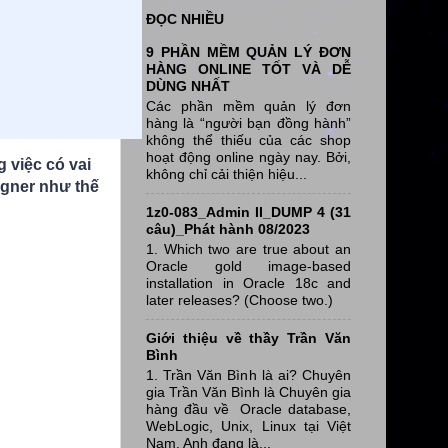
ĐỌC NHIỀU
9 PHẦN MỀM QUẢN LÝ ĐƠN
HÀNG ONLINE TỐT VÀ DỄ
DÙNG NHẤT
Các phần mềm quản lý đơn
hàng là “người bạn đồng hành”
không thể thiếu của các shop
hoạt động online ngày nay. Bởi,
 việc có vai
không chỉ cải thiện hiệu...
igner như thế
1z0-083_Admin II_DUMP 4 (31
câu)_Phát hành 08/2023
1. Which two are true about an
Oracle gold image-based
installation in Oracle 18c and
later releases? (Choose two.)
Giới thiệu về thầy Trần Văn
Bình
1. Trần Văn Bình là ai? Chuyên
gia Trần Văn Bình là Chuyên gia
hàng đầu về Oracle database,
WebLogic, Unix, Linux tại Việt
Nam, Anh đang là...