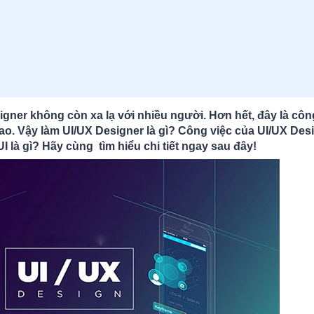
ner không còn xa lạ với nhiều người. Hơn hết, đây là công
cao. Vậy làm UI/UX Designer là gì? Công việc của UI/UX Des
I là gì? Hãy cùng tìm hiểu chi tiết ngay sau đây!