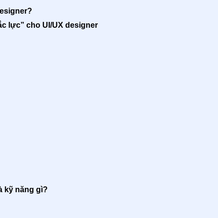
Designer?
đắc lực” cho UI/UX designer
à kỹ năng gì?