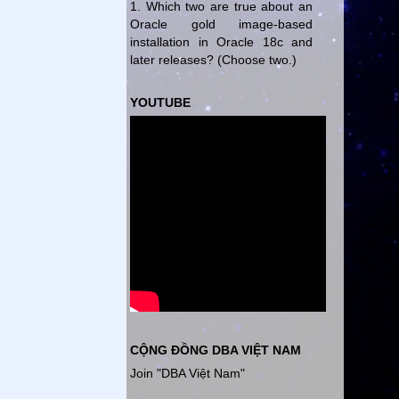
1. Which two are true about an
Oracle gold image-based
installation in Oracle 18c and
later releases? (Choose two.)
YOUTUBE
CỘNG ĐỒNG DBA VIỆT NAM
Join "DBA Việt Nam"