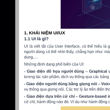
1. KHÁI NIỆM UI/UX
1.1 UI là gì?
UI là viết tắt của User Interface, có thể hiểu 
người dùng có thể nhìn thấy, chẳng hạn như: m
dụng,…
Những định dạng phổ biến của UI:
- Giao diện đồ họa người dùng – Graphical us
tương tác sản phẩm, dịch vụ thông qua các bảng đ
- Giao diện người dùng bằng giọng nói – Voice
vụ thông qua giọng nói. Các trợ lý ảo trên điện 
- Giao diện dựa trên cử chỉ – Gesture-based i
cử chỉ, hành động nào đó. Ví dụ như hành động c