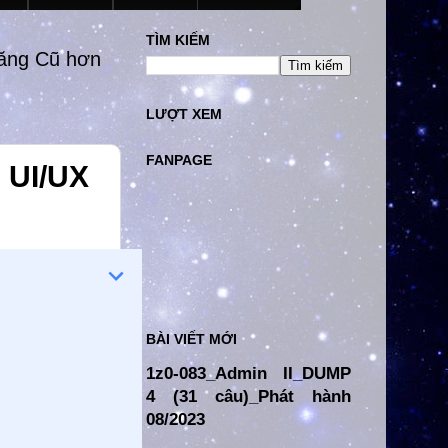
TÌM KIẾM
đăng Cũ hơn
LƯỢT XEM
FANPAGE
m UI/UX
BÀI VIẾT MỚI
1z0-083_Admin II_DUMP
4 (31 câu)_Phát hành
08/2023