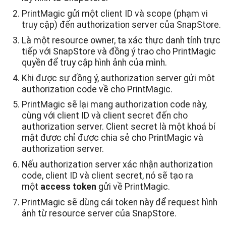
PrintMagic gửi một client ID và scope (phạm vi
truy cập) đến authorization server của SnapStore.
Là một resource owner, ta xác thực danh tính trực
tiếp với SnapStore và đồng ý trao cho PrintMagic
quyền để truy cập hình ảnh của mình.
Khi được sự đồng ý, authorization server gửi một
authorization code về cho PrintMagic.
PrintMagic sẽ lại mang authorization code này,
cùng với client ID và client secret đến cho
authorization server. Client secret là một khoá bí
mật được chỉ được chia sẻ cho PrintMagic và
authorization server.
Nếu authorization server xác nhận authorization
code, client ID và client secret, nó sẽ tạo ra
một
access token
gửi về PrintMagic.
PrintMagic sẽ dùng cái token này để request hình
ảnh từ resource server của SnapStore.