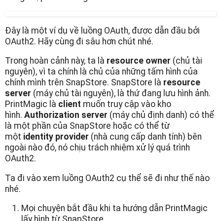
Đây là một ví dụ về luồng OAuth, được dẫn đầu bởi
OAuth2. Hãy cùng đi sâu hơn chút nhé.
Trong hoàn cảnh này, ta là
resource owner
(chủ tài
nguyên), vì ta chính là chủ của những tấm hình của
chính mình trên SnapStore. SnapStore là
resource
server
(máy chủ tài nguyên), là thứ đang lưu hình ảnh.
PrintMagic là
client
muốn truy cập vào kho
hình.
Authorization server
(máy chủ định danh) có thể
là một phần của SnapStore hoặc có thể từ
một
identity provider
(nhà cung cấp danh tính) bên
ngoài nào đó, nó chịu trách nhiệm xử lý quá trình
OAuth2.
Ta đi vào xem luồng OAuth2 cụ thể sẽ đi như thế nào
nhé.
Mọi chuyện bắt đầu khi ta hướng dẫn PrintMagic
lấy hình từ SnapStore.