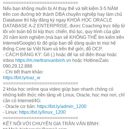
=============================
Nếu bạn không muốn bị AI thay thế và tiết kiệm 3-5 NĂM
trên con đường trở thành DBA chuyên nghiệp hay làm chủ
Database thì hãy đăng ký ngay KHOÁ HỌC ORACLE
DATABASE A-Z ENTERPRISE, được Coaching trực tiếp từ
tôi với toàn bộ bí kíp thực chiến, thủ tục, quy trình của gần
20 năm kinh nghiệm (mà bạn sẽ KHÔNG THỂ tìm kiếm trên
Internet/Google) từ đó giúp bạn dễ dàng quản trị mọi hệ
thống Core tại Việt Nam và trên thế giới, đỗ OCP.
- CÁCH ĐĂNG KÝ: Gõ (.) hoặc để lại số điện thoại hoặc
inbox
https://m.me/tranvanbinh.vn
hoặc Hotline/Zalo
090.29.12.888
- Chi tiết tham khảo:
https://bit.ly/oaz_w
=============================
2 khóa học online qua video giúp bạn nhanh chóng có
những kiến thức nền tảng về Linux, Oracle, học mọi nơi, chỉ
cần có Internet/4G:
- Oracle cơ bản:
https://bit.ly/admin_1200
- Linux:
https://bit.ly/linux_1200
=============================
KẾT NỐI VỚI CHUYÊN GIA TRẦN VĂN BÌNH: