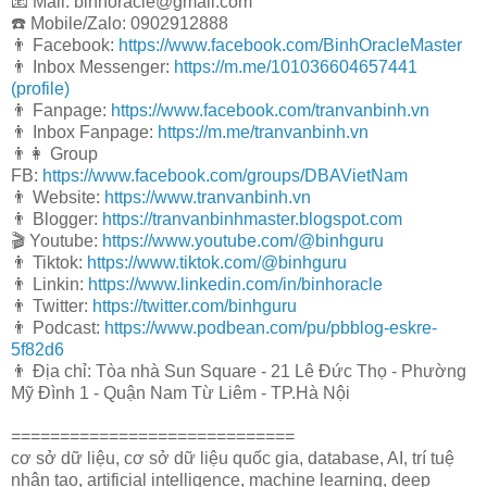
📧 Mail: binhoracle@gmail.com
☎️ Mobile/Zalo: 0902912888
👨 Facebook:
https://www.facebook.com/BinhOracleMaster
👨 Inbox Messenger:
https://m.me/101036604657441
(profile)
👨 Fanpage:
https://www.facebook.com/tranvanbinh.vn
👨 Inbox Fanpage:
https://m.me/tranvanbinh.vn
👨👩 Group
FB:
https://www.facebook.com/groups/DBAVietNam
👨 Website:
https://www.tranvanbinh.vn
👨 Blogger:
https://tranvanbinhmaster.blogspot.com
🎬 Youtube:
https://www.youtube.com/@binhguru
👨 Tiktok:
https://www.tiktok.com/@binhguru
👨 Linkin:
https://www.linkedin.com/in/binhoracle
👨 Twitter:
https://twitter.com/binhguru
👨 Podcast:
https://www.podbean.com/pu/pbblog-eskre-
5f82d6
👨 Địa chỉ: Tòa nhà Sun Square - 21 Lê Đức Thọ - Phường
Mỹ Đình 1 - Quận Nam Từ Liêm - TP.Hà Nội
=============================
cơ sở dữ liệu, cơ sở dữ liệu quốc gia, database, AI, trí tuệ
nhân tạo, artificial intelligence, machine learning, deep