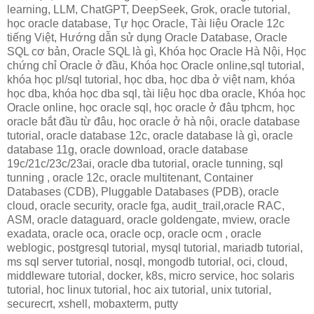
learning, LLM, ChatGPT, DeepSeek, Grok, oracle tutorial,
học oracle database, Tự học Oracle, Tài liệu Oracle 12c
tiếng Việt, Hướng dẫn sử dụng Oracle Database, Oracle
SQL cơ bản, Oracle SQL là gì, Khóa học Oracle Hà Nội, Học
chứng chỉ Oracle ở đầu, Khóa học Oracle online,sql tutorial,
khóa học pl/sql tutorial, học dba, học dba ở việt nam, khóa
học dba, khóa học dba sql, tài liệu học dba oracle, Khóa học
Oracle online, học oracle sql, học oracle ở đâu tphcm, học
oracle bắt đầu từ đâu, học oracle ở hà nội, oracle database
tutorial, oracle database 12c, oracle database là gì, oracle
database 11g, oracle download, oracle database
19c/21c/23c/23ai, oracle dba tutorial, oracle tunning, sql
tunning , oracle 12c, oracle multitenant, Container
Databases (CDB), Pluggable Databases (PDB), oracle
cloud, oracle security, oracle fga, audit_trail,oracle RAC,
ASM, oracle dataguard, oracle goldengate, mview, oracle
exadata, oracle oca, oracle ocp, oracle ocm , oracle
weblogic, postgresql tutorial, mysql tutorial, mariadb tutorial,
ms sql server tutorial, nosql, mongodb tutorial, oci, cloud,
middleware tutorial, docker, k8s, micro service, hoc solaris
tutorial, hoc linux tutorial, hoc aix tutorial, unix tutorial,
securecrt, xshell, mobaxterm, putty