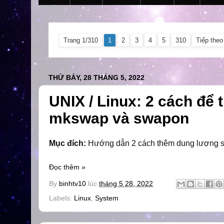
Trang 1/310
1
2
3
4
5
310
Tiếp theo
THỨ BẢY, 28 THÁNG 5, 2022
UNIX / Linux: 2 cách để
mkswap và swapon
Mục đích:
Hướng dẫn 2 cách thêm dung lượng swa
Đọc thêm »
By
binhtv10
lúc
tháng 5 28, 2022
Labels:
Linux
,
System