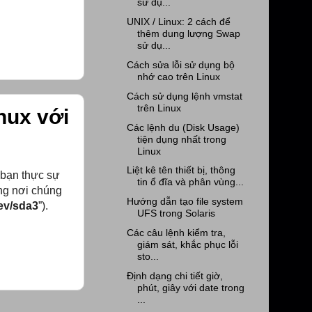
sử dụ...
UNIX / Linux: 2 cách để
thêm dung lượng Swap
sử dụ...
Cách sửa lỗi sử dụng bộ
nhớ cao trên Linux
Cách sử dụng lệnh vmstat
trên Linux
inux với
Các lệnh du (Disk Usage)
tiện dụng nhất trong
Linux
Liệt kê tên thiết bị, thông
 bạn thực sự
tin ổ đĩa và phân vùng...
ùng nơi chúng
Hướng dẫn tạo file system
ev/sda3
”).
UFS trong Solaris
Các câu lệnh kiểm tra,
giám sát, khắc phục lỗi
sto...
Định dạng chi tiết giờ,
phút, giây với date trong
...