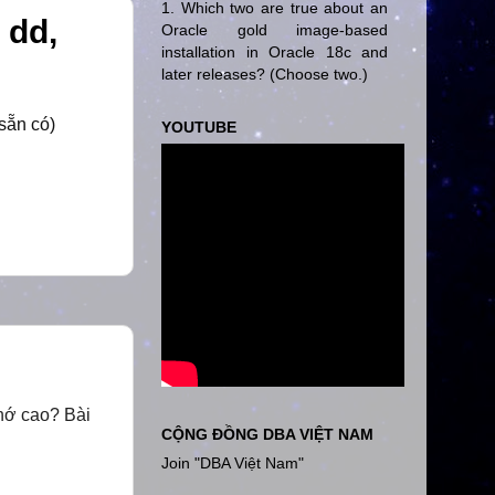
1. Which two are true about an
 dd,
Oracle gold image-based
installation in Oracle 18c and
later releases? (Choose two.)
 sẵn có)
YOUTUBE
hớ cao? Bài
CỘNG ĐỒNG DBA VIỆT NAM
Join "DBA Việt Nam"