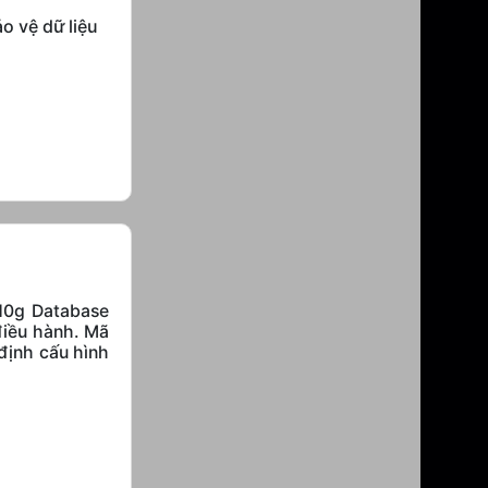
o vệ dữ liệu
 10g Database
điều hành.
Mã
định cấu hình