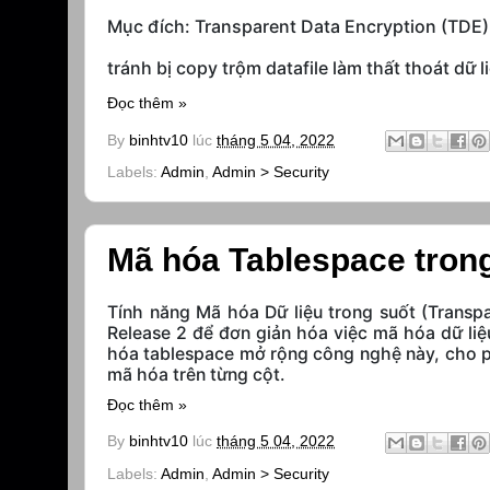
Mục đích:
Transparent Data Encryption (TDE) 
tránh bị copy trộm datafile làm thất thoát dữ 
Đọc thêm »
By
binhtv10
lúc
tháng 5 04, 2022
Labels:
Admin
,
Admin > Security
Mã hóa Tablespace trong
Tính năng
Mã hóa Dữ liệu trong suốt (Transp
Release 2 để đơn giản hóa việc mã hóa dữ liệ
hóa tablespace mở rộng công nghệ này, cho ph
mã hóa trên từng cột.
Đọc thêm »
By
binhtv10
lúc
tháng 5 04, 2022
Labels:
Admin
,
Admin > Security