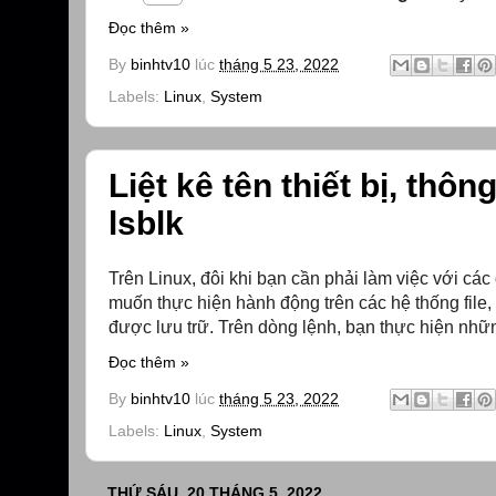
Đọc thêm »
By
binhtv10
lúc
tháng 5 23, 2022
Labels:
Linux
,
System
Liệt kê tên thiết bị, thô
lsblk
Trên Linux, đôi khi bạn cần phải làm việc với cá
muốn thực hiện hành động trên các hệ thống file,
được lưu trữ. Trên dòng lệnh, bạn thực hiện nhữn
Đọc thêm »
By
binhtv10
lúc
tháng 5 23, 2022
Labels:
Linux
,
System
THỨ SÁU, 20 THÁNG 5, 2022