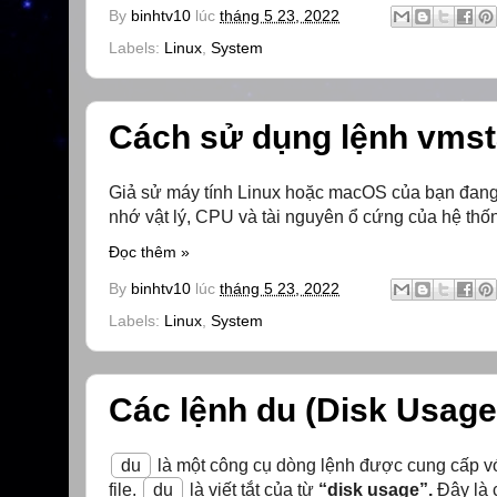
By
binhtv10
lúc
tháng 5 23, 2022
Labels:
Linux
,
System
Cách sử dụng lệnh vmsta
Giả sử máy tính Linux hoặc macOS của bạn đan
nhớ vật lý, CPU và tài nguyên ổ cứng của hệ thố
Đọc thêm »
By
binhtv10
lúc
tháng 5 23, 2022
Labels:
Linux
,
System
Các lệnh du (Disk Usage)
du
là một công cụ dòng lệnh được cung cấp v
file.
du
là viết tắt của từ
“disk usage”.
Đây là c