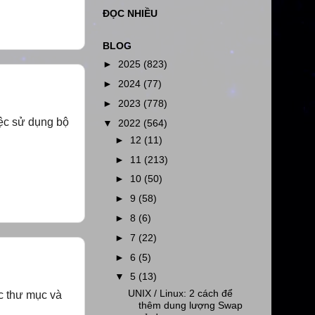
ĐỌC NHIỀU
BLOG
►
2025
(823)
►
2024
(77)
►
2023
(778)
ệc sử dụng bộ
▼
2022
(564)
►
12
(11)
►
11
(213)
►
10
(50)
►
9
(58)
►
8
(6)
►
7
(22)
►
6
(5)
▼
5
(13)
UNIX / Linux: 2 cách để
c thư mục và
thêm dung lượng Swap