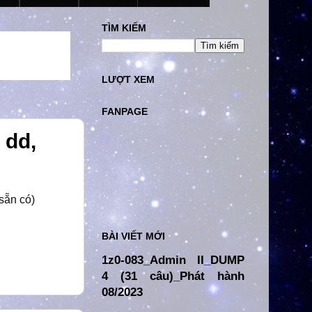
TÌM KIẾM
LƯỢT XEM
FANPAGE
 dd,
 sẵn có)
BÀI VIẾT MỚI
1z0-083_Admin II_DUMP
4 (31 câu)_Phát hành
08/2023