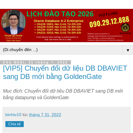
▼
Chủ Nhật, 31 tháng 7, 2022
[VIP5] Chuyển đổi dữ liệu DB DBAVIET
sang DB mới bằng GoldenGate
Mục đích: Chuyển đổi dữ liệu DB DBAVIET sang DB mới 
bằng datapump và GoldenGate
binhtv10
lúc
tháng 7 31, 2022
Chia sẻ