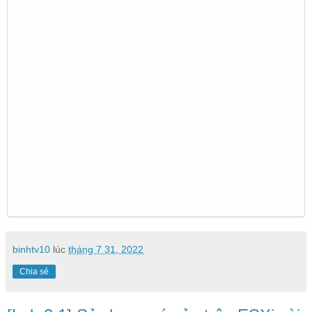
binhtv10
lúc
tháng 7 31, 2022
Chia sẻ