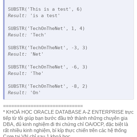
Result:
 'is a test'

Result:
 'Tech'

Result:
 'Net'

Result:
 'The'

Result:
 'On'
=============================
* KHOÁ HỌC ORACLE DATABASE A-Z ENTERPRISE trực
tiếp từ tôi giúp bạn bước đầu trở thành những chuyên gia
DBA, đủ kinh nghiệm đi thi chứng chỉ OA/OCP, đặc biệt là
rất nhiều kinh nghiệm, bí kíp thực chiến trên các hệ thống
Core tại VN chỉ sau 1 khoá học.