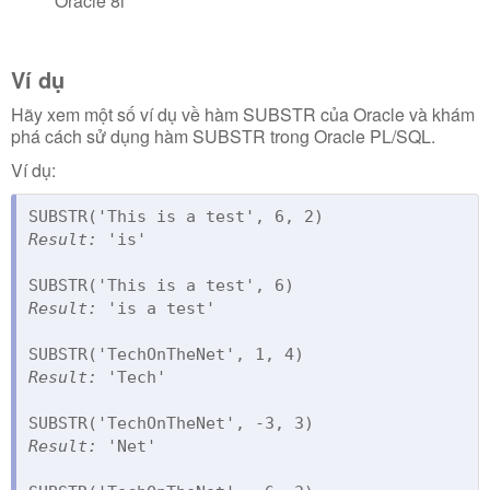
Oracle 8i
Ví dụ
Hãy xem một số ví dụ về hàm SUBSTR của Oracle và khám
phá cách sử dụng hàm SUBSTR trong Oracle PL/SQL.
Ví dụ:
Result:
 'is'

Result:
 'is a test'

Result:
 'Tech'

Result:
 'Net'
