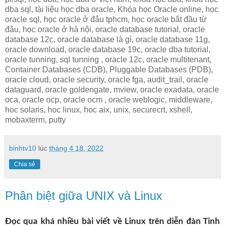
dba sql, tài liệu học dba oracle, Khóa học Oracle online, học
oracle sql, học oracle ở đâu tphcm, học oracle bắt đầu từ
đâu, học oracle ở hà nội, oracle database tutorial, oracle
database 12c, oracle database là gì, oracle database 11g,
oracle download, oracle database 19c, oracle dba tutorial,
oracle tunning, sql tunning , oracle 12c, oracle multitenant,
Container Databases (CDB), Pluggable Databases (PDB),
oracle cloud, oracle security, oracle fga, audit_trail, oracle
dataguard, oracle goldengate, mview, oracle exadata, oracle
oca, oracle ocp, oracle ocm , oracle weblogic, middleware,
hoc solaris, hoc linux, hoc aix, unix, securecrt, xshell,
mobaxterm, putty
binhtv10
lúc
tháng 4 18, 2022
Chia sẻ
Phân biệt giữa UNIX và Linux
Đọc qua khá nhiều bài viết về Linux trên diễn đàn Tinh