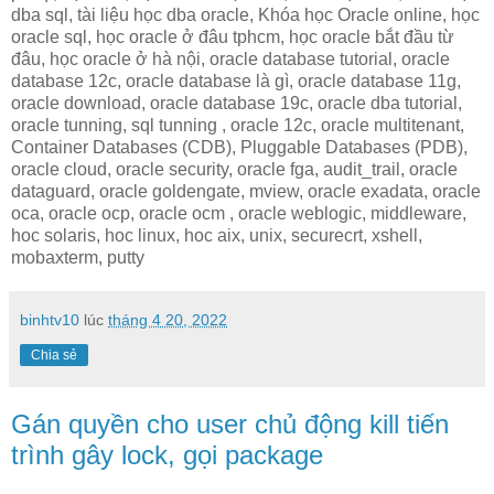
dba sql, tài liệu học dba oracle, Khóa học Oracle online, học
oracle sql, học oracle ở đâu tphcm, học oracle bắt đầu từ
đâu, học oracle ở hà nội, oracle database tutorial, oracle
database 12c, oracle database là gì, oracle database 11g,
oracle download, oracle database 19c, oracle dba tutorial,
oracle tunning, sql tunning , oracle 12c, oracle multitenant,
Container Databases (CDB), Pluggable Databases (PDB),
oracle cloud, oracle security, oracle fga, audit_trail, oracle
dataguard, oracle goldengate, mview, oracle exadata, oracle
oca, oracle ocp, oracle ocm , oracle weblogic, middleware,
hoc solaris, hoc linux, hoc aix, unix, securecrt, xshell,
mobaxterm, putty
binhtv10
lúc
tháng 4 20, 2022
Chia sẻ
Gán quyền cho user chủ động kill tiến
trình gây lock, gọi package