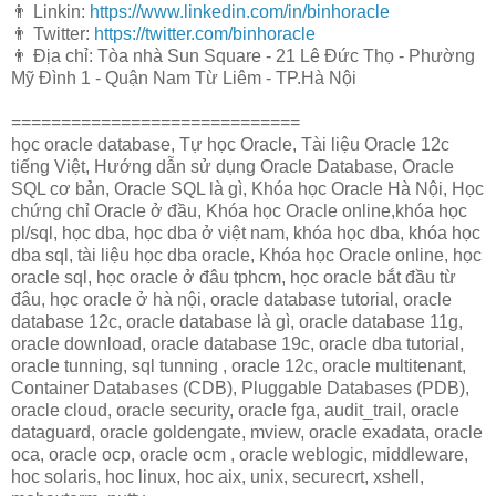
👨 Linkin:
https://www.linkedin.com/in/binhoracle
👨 Twitter:
https://twitter.com/binhoracle
👨 Địa chỉ: Tòa nhà Sun Square - 21 Lê Đức Thọ - Phường
Mỹ Đình 1 - Quận Nam Từ Liêm - TP.Hà Nội
=============================
học oracle database, Tự học Oracle, Tài liệu Oracle 12c
tiếng Việt, Hướng dẫn sử dụng Oracle Database, Oracle
SQL cơ bản, Oracle SQL là gì, Khóa học Oracle Hà Nội, Học
chứng chỉ Oracle ở đầu, Khóa học Oracle online,khóa học
pl/sql, học dba, học dba ở việt nam, khóa học dba, khóa học
dba sql, tài liệu học dba oracle, Khóa học Oracle online, học
oracle sql, học oracle ở đâu tphcm, học oracle bắt đầu từ
đâu, học oracle ở hà nội, oracle database tutorial, oracle
database 12c, oracle database là gì, oracle database 11g,
oracle download, oracle database 19c, oracle dba tutorial,
oracle tunning, sql tunning , oracle 12c, oracle multitenant,
Container Databases (CDB), Pluggable Databases (PDB),
oracle cloud, oracle security, oracle fga, audit_trail, oracle
dataguard, oracle goldengate, mview, oracle exadata, oracle
oca, oracle ocp, oracle ocm , oracle weblogic, middleware,
hoc solaris, hoc linux, hoc aix, unix, securecrt, xshell,