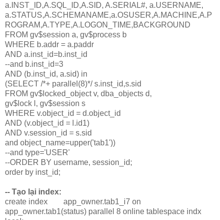
a.INST_ID,A.SQL_ID,A.SID, A.SERIAL#, a.USERNAME,
a.STATUS,A.SCHEMANAME,a.OSUSER,A.MACHINE,A.P
ROGRAM,A.TYPE,A.LOGON_TIME,BACKGROUND
FROM gv$session a, gv$process b
WHERE b.addr = a.paddr
AND a.inst_id=b.inst_id
--and b.inst_id=3
AND (b.inst_id, a.sid) in
(SELECT /*+ parallel(8)*/ s.inst_id,s.sid
FROM gv$locked_object v, dba_objects d,
gv$lock l, gv$session s
WHERE v.object_id = d.object_id
AND (v.object_id = l.id1)
AND v.session_id = s.sid
and object_name=upper('tab1'))
--and type='USER'
--ORDER BY username, session_id;
order by inst_id;
-- Tạo lại index:
create index app_owner.tab1_i7 on
app_owner.tab1(status) parallel 8 online tablespace indx