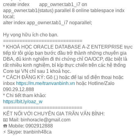
create index app_owner.tab1_i7 on
app_owner.tab1(status) parallel 8 online tablespace indx
local;
alter index app_owner.tab1_i7 noparallel;
Hy vọng hữu ích cho bạn.
=============================
* KHOÁ HỌC ORACLE DATABASE A-Z ENTERPRISE trực
tiếp từ tôi giúp bạn bước đầu trở thành những chuyên gia
DBA, đủ kinh nghiệm đi thi chứng chỉ OA/OCP, đặc biệt là
rất nhiều kinh nghiệm, bí kíp thực chiến trên các hệ thống
Core tại VN chỉ sau 1 khoá học.
* CÁCH ĐĂNG KÝ: Gõ (.) hoặc để lại số điện thoại hoặc
inbox
https://m.me/tranvanbinh.vn
hoặc Hotline/Zalo
090.29.12.888
* Chi tiết tham khảo:
https://bit.ly/oaz_w
=============================
KẾT NỐI VỚI CHUYÊN GIA TRẦN VĂN BÌNH:
📧 Mail: binhoracle@gmail.com
☎️ Mobile: 0902912888
⚡️ Skype: tranbinh48ca