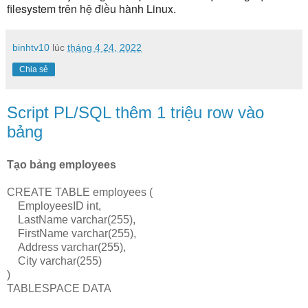
filesystem trên hệ điều hành Linux.
binhtv10
lúc
tháng 4 24, 2022
Chia sẻ
Script PL/SQL thêm 1 triệu row vào
bảng
Tạo bảng 
employees
CREATE TABLE employees (
    EmployeesID int,
    LastName varchar(255),
    FirstName varchar(255),
    Address varchar(255),
    City varchar(255)
)
TABLESPACE DATA