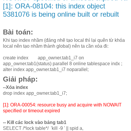
[1]: ORA-08104: this index object
5381076 is being online built or rebuilt
Bài toán:
Khi tạo index nhầm (đáng nhẽ tạo local thì lại quên từ khóa
local nên tạo nhầm thành global) nên ta cần xóa đi:
create index app_owner.tab1_i7 on
app_owner.tab1(status) parallel 8 online tablespace indx ;
alter index app_owner.tab1_i7 noparallel;
Giải pháp:
--Xóa index
drop index app_owner.tab1_i7;
[1]: ORA-00054: resource busy and acquire with NOWAIT
specified or timeout expired
-- Kill các lock vào bảng tab1
SELECT /*lock table*/ 'kill -9 ' || spid a,