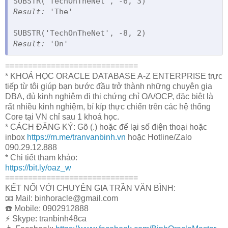
Result:
 'The'

Result:
 'On'
=============================
* KHOÁ HỌC ORACLE DATABASE A-Z ENTERPRISE trực
tiếp từ tôi giúp bạn bước đầu trở thành những chuyên gia
DBA, đủ kinh nghiệm đi thi chứng chỉ OA/OCP, đặc biệt là
rất nhiều kinh nghiệm, bí kíp thực chiến trên các hệ thống
Core tại VN chỉ sau 1 khoá học.
* CÁCH ĐĂNG KÝ: Gõ (.) hoặc để lại số điện thoại hoặc
inbox
https://m.me/tranvanbinh.vn
hoặc Hotline/Zalo
090.29.12.888
* Chi tiết tham khảo:
https://bit.ly/oaz_w
=============================
KẾT NỐI VỚI CHUYÊN GIA TRẦN VĂN BÌNH:
📧 Mail: binhoracle@gmail.com
☎️ Mobile: 0902912888
⚡️ Skype: tranbinh48ca