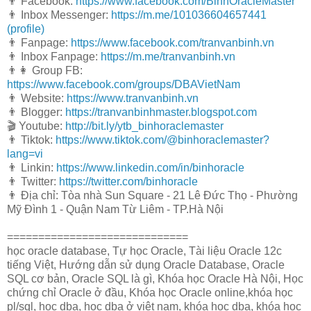
👨 Facebook:
https://www.facebook.com/BinhOracleMaster
👨 Inbox Messenger:
https://m.me/101036604657441
(profile)
👨 Fanpage:
https://www.facebook.com/tranvanbinh.vn
👨 Inbox Fanpage:
https://m.me/tranvanbinh.vn
👨👩 Group FB:
https://www.facebook.com/groups/DBAVietNam
👨 Website:
https://www.tranvanbinh.vn
👨 Blogger:
https://tranvanbinhmaster.blogspot.com
🎬 Youtube:
http://bit.ly/ytb_binhoraclemaster
👨 Tiktok:
https://www.tiktok.com/@binhoraclemaster?
lang=vi
👨 Linkin:
https://www.linkedin.com/in/binhoracle
👨 Twitter:
https://twitter.com/binhoracle
👨 Địa chỉ: Tòa nhà Sun Square - 21 Lê Đức Thọ - Phường
Mỹ Đình 1 - Quận Nam Từ Liêm - TP.Hà Nội
=============================
học oracle database, Tự học Oracle, Tài liệu Oracle 12c
tiếng Việt, Hướng dẫn sử dụng Oracle Database, Oracle
SQL cơ bản, Oracle SQL là gì, Khóa học Oracle Hà Nội, Học
chứng chỉ Oracle ở đầu, Khóa học Oracle online,khóa học
pl/sql, học dba, học dba ở việt nam, khóa học dba, khóa học