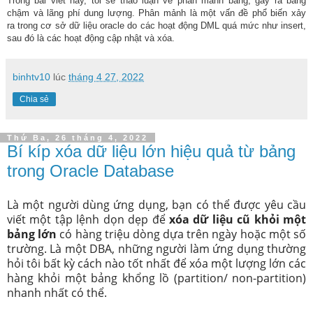
Trong bài viết này, tôi sẽ thảo luận về phân mảnh bảng, gây ra bảng
chậm và lãng phí dung lượng. Phân mảnh là một vấn đề phổ biến xảy
ra trong cơ sở dữ liệu oracle do các hoạt động DML quá mức như insert,
sau đó là các hoạt động cập nhật và xóa.
binhtv10
lúc
tháng 4 27, 2022
Chia sẻ
Thứ Ba, 26 tháng 4, 2022
Bí kíp xóa dữ liệu lớn hiệu quả từ bảng
trong Oracle Database
Là một người dùng ứng dụng, bạn có thể được yêu cầu
viết một tập lệnh dọn dẹp để
xóa dữ liệu cũ khỏi một
bảng lớn
có hàng triệu dòng dựa trên ngày hoặc một số
trường. Là một DBA, những người làm ứng dụng thường
hỏi tôi bất kỳ cách nào tốt nhất để xóa một lượng lớn các
hàng khỏi một bảng khổng lồ (partition/ non-partition)
nhanh nhất có thể.