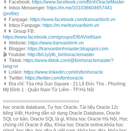
👨 Facebook:
https://www.facebook.com/BinhOracleMaster
👨 Inbox Messenger:
https://m.me/101036604657441
(profile)
👨 Fanpage:
https://www.facebook.com/tranvanbinh.vn
👨 Inbox Fanpage:
https://m.me/tranvanbinh.vn
👨👩 Group FB:
https://www.facebook.com/groups/DBAVietNam
👨 Website:
https://www.tranvanbinh.vn
👨 Blogger:
https://tranvanbinhmaster.blogspot.com
🎬 Youtube:
http://bit.ly/ytb_binhoraclemaster
👨 Tiktok:
https://www.tiktok.com/@binhoraclemaster?
lang=vi
👨 Linkin:
https://www.linkedin.com/in/binhoracle
👨 Twitter:
https://twitter.com/binhoracle
👨 Địa chỉ: Tòa nhà Sun Square - 21 Lê Đức Thọ - Phường
Mỹ Đình 1 - Quận Nam Từ Liêm - TP.Hà Nội
=============================
học oracle database, Tự học Oracle, Tài liệu Oracle 12c
tiếng Việt, Hướng dẫn sử dụng Oracle Database, Oracle
SQL cơ bản, Oracle SQL là gì, Khóa học Oracle Hà Nội, Học
chứng chỉ Oracle ở đầu, Khóa học Oracle online,khóa học
pl/sql, học dba, học dba ở việt nam, khóa học dba, khóa học