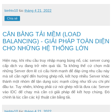
binhtv10
lúc
tháng 4 21, 2022
Chia sẻ
CÂN BẰNG TẢI MỀM (LOAD
BALANCING) - GIẢI PHÁP TOÀN DIỆN
CHO NHỮNG HỆ THỐNG LỚN
Hiện nay, khi nhu cầu truy nhập mạng bùng nổ, các server cung 
cấp dịch vụ đang trở nên quá tải. Ta không thể cứ chọn mãi 
những Server đơn lẻ có cấu hình mạnh để đáp ứng nhu cầu này 
mà sẽ cần nghĩ đến hướng ghép nối, kết hợp nhiều Server khác 
thành một nhóm để tận dụng sức mạnh cũng như tối ưu chi phí 
đầu tư. Tuy nhiên, không phải cứ nói ghép nối là đưa các Server 
vào IDC để chạy mà cần có giải pháp để kết hợp chúng. Đó 
chính là lúc cần các kỹ thuật cân bằng tải.
binhtv10
lúc
tháng 4 21, 2022