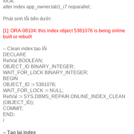
local;
alter index app_owner.tab1_i7 noparallel;
Phát sinh lỗi bên dưới:
[1]: ORA-08104: this index object 5381076 is being online
built or rebuilt
-- Clean index tạo lỗi
DECLARE
RetVal BOOLEAN;
OBJECT_ID BINARY_INTEGER;
WAIT_FOR_LOCK BINARY_INTEGER;
BEGIN
OBJECT_ID := 5381076;
WAIT_FOR_LOCK := NULL;
RetVal := SYS.DBMS_REPAIR.ONLINE_INDEX_CLEAN
(OBJECT_ID);
COMMIT;
END;
/
-- Tạo lại index