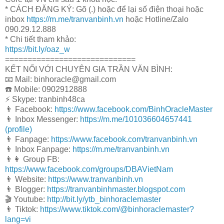
* CÁCH ĐĂNG KÝ: Gõ (.) hoặc để lại số điện thoại hoặc
inbox
https://m.me/tranvanbinh.vn
hoặc Hotline/Zalo
090.29.12.888
* Chi tiết tham khảo:
https://bit.ly/oaz_w
=============================
KẾT NỐI VỚI CHUYÊN GIA TRẦN VĂN BÌNH:
📧 Mail: binhoracle@gmail.com
☎️ Mobile: 0902912888
⚡️ Skype: tranbinh48ca
👨 Facebook:
https://www.facebook.com/BinhOracleMaster
👨 Inbox Messenger:
https://m.me/101036604657441
(profile)
👨 Fanpage:
https://www.facebook.com/tranvanbinh.vn
👨 Inbox Fanpage:
https://m.me/tranvanbinh.vn
👨👩 Group FB:
https://www.facebook.com/groups/DBAVietNam
👨 Website:
https://www.tranvanbinh.vn
👨 Blogger:
https://tranvanbinhmaster.blogspot.com
🎬 Youtube:
http://bit.ly/ytb_binhoraclemaster
👨 Tiktok:
https://www.tiktok.com/@binhoraclemaster?
lang=vi