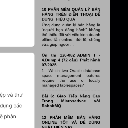
10 PHẦN MỀM QUẢN LÝ BÁN
HÀNG TRÊN ĐIỆN THOẠI DỄ
DÙNG, HIỆU QUẢ
Ứng dụng quản lý bán hàng là
“người bạn đồng hành” không
thể thiếu đối với việc kinh doanh
offline lẫn online. Bởi lẽ, chúng
vừa giúp người ...
Ôn thi 1z0-082_ADMIN I -
4.Dump 4 (72 câu)_Phát hành
07/2025
1 . Which two Oracle database
space management features
require the use of locally
managed tablespaces?
tệp và thư
Bài 6: Giao Tiếp Nâng Cao
Trong Microserivce với
 dụng các
RabbitMQ
về phân
12 PHẦN MỀM BÁN HÀNG
ONLINE TỐT VÀ DỄ DÙNG
NHẤT HIỆN NAY