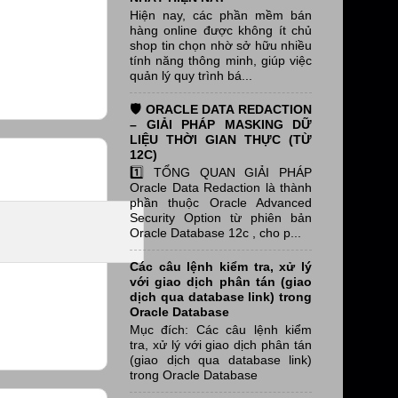
Hiện nay, các phần mềm bán
hàng online được không ít chủ
shop tin chọn nhờ sở hữu nhiều
tính năng thông minh, giúp việc
quản lý quy trình bá...
🛡️ ORACLE DATA REDACTION
– GIẢI PHÁP MASKING DỮ
LIỆU THỜI GIAN THỰC (TỪ
12C)
1️⃣ TỔNG QUAN GIẢI PHÁP
Oracle Data Redaction là thành
phần thuộc Oracle Advanced
Security Option từ phiên bản
Oracle Database 12c , cho p...
Các câu lệnh kiểm tra, xử lý
với giao dịch phân tán (giao
dịch qua database link) trong
Oracle Database
Mục đích: Các câu lệnh kiểm
tra, xử lý với giao dịch phân tán
(giao dịch qua database link)
trong Oracle Database