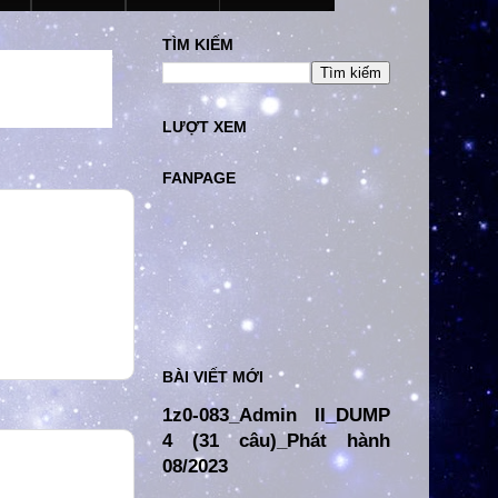
TÌM KIẾM
LƯỢT XEM
FANPAGE
BÀI VIẾT MỚI
1z0-083_Admin II_DUMP
4 (31 câu)_Phát hành
08/2023