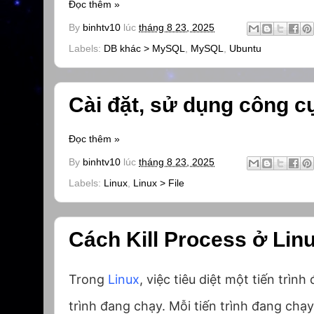
Đọc thêm »
By
binhtv10
lúc
tháng 8 23, 2025
Labels:
DB khác > MySQL
,
MySQL
,
Ubuntu
Cài đặt, sử dụng công c
Đọc thêm »
By
binhtv10
lúc
tháng 8 23, 2025
Labels:
Linux
,
Linux > File
Cách Kill Process ở Li
Trong
Linux
, việc tiêu diệt một tiến tr
trình đang chạy. Mỗi tiến trình đang ch