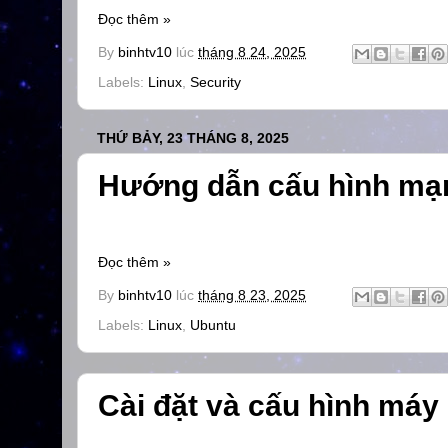
Đọc thêm »
By
binhtv10
lúc
tháng 8 24, 2025
Labels:
Linux
,
Security
THỨ BẢY, 23 THÁNG 8, 2025
Hướng dẫn cấu hình mạn
Đọc thêm »
By
binhtv10
lúc
tháng 8 23, 2025
Labels:
Linux
,
Ubuntu
Cài đặt và cấu hình má