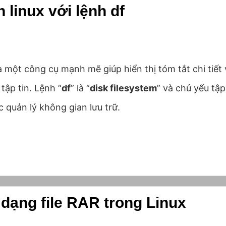
 linux với lệnh df
 một công cụ mạnh mẽ giúp hiển thị tóm tắt chi tiết 
tập tin. Lệnh “
df
” là “
disk filesystem
” và chủ yếu tậ
c quản lý không gian lưu trữ.
dạng file RAR trong Linux