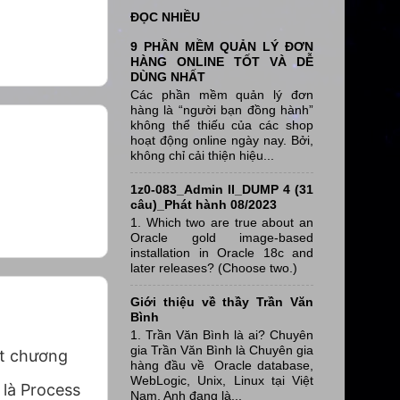
ĐỌC NHIỀU
9 PHẦN MỀM QUẢN LÝ ĐƠN
HÀNG ONLINE TỐT VÀ DỄ
DÙNG NHẤT
Các phần mềm quản lý đơn
hàng là “người bạn đồng hành”
không thể thiếu của các shop
hoạt động online ngày nay. Bởi,
không chỉ cải thiện hiệu...
1z0-083_Admin II_DUMP 4 (31
câu)_Phát hành 08/2023
1. Which two are true about an
Oracle gold image-based
installation in Oracle 18c and
later releases? (Choose two.)
Giới thiệu về thầy Trần Văn
Bình
1. Trần Văn Bình là ai? Chuyên
gia Trần Văn Bình là Chuyên gia
ột chương
hàng đầu về Oracle database,
WebLogic, Unix, Linux tại Việt
 là Process
Nam, Anh đang là...