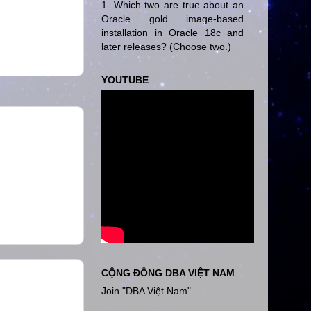
1. Which two are true about an
Oracle gold image-based
installation in Oracle 18c and
later releases? (Choose two.)
YOUTUBE
CỘNG ĐỒNG DBA VIỆT NAM
Join "DBA Việt Nam"