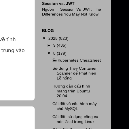
Session vs. JWT
Nguồn Session Vs JWT: The
Differences You May Not Know!
BLOG
▼
2025
(823)
về tình
►
9
(435)
p trung vào
▼
8
(179)
🐳 Kubernetes Cheatsheet
Sử dụng Trivy Container
Scanner để Phát hiện
Lỗ hổng
Hướng dẫn cấu hình
mạng trên Ubuntu
20.04
Cài đặt và cấu hình máy
chủ MySQL
Cài đặt, sử dụng công cụ
nén Zstd trong Linux