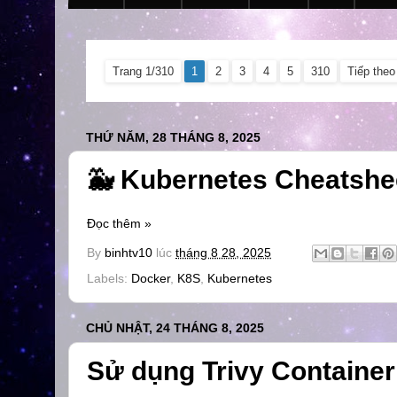
Trang 1/310
1
2
3
4
5
310
Tiếp theo
THỨ NĂM, 28 THÁNG 8, 2025
🐳 Kubernetes Cheatshe
Đọc thêm »
By
binhtv10
lúc
tháng 8 28, 2025
Labels:
Docker
,
K8S
,
Kubernetes
CHỦ NHẬT, 24 THÁNG 8, 2025
Sử dụng Trivy Container