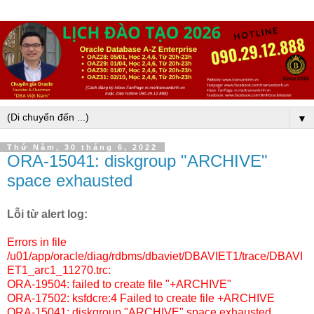
▼
Thứ Năm, 30 tháng 6, 2022
ORA-15041: diskgroup "ARCHIVE"
space exhausted
Lỗi từ alert log:
Errors in file
/u01/app/oracle/diag/rdbms/dbaviet/DBAVIET1/trace/DBAVI
ET1_arc1_11270.trc:
ORA-19504: failed to create file "+ARCHIVE"
ORA-17502: ksfdcre:4 Failed to create file +ARCHIVE
ORA-15041: diskgroup "ARCHIVE" space exhausted