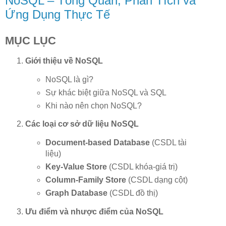
NoSQL – Tổng Quan, Phân Tích và
Ứng Dụng Thực Tế
MỤC LỤC
Giới thiệu về NoSQL
NoSQL là gì?
Sự khác biệt giữa NoSQL và SQL
Khi nào nên chọn NoSQL?
Các loại cơ sở dữ liệu NoSQL
Document-based Database
(CSDL tài
liệu)
Key-Value Store
(CSDL khóa-giá trị)
Column-Family Store
(CSDL dạng cột)
Graph Database
(CSDL đồ thị)
Ưu điểm và nhược điểm của NoSQL