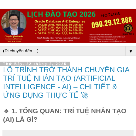
▼
Thứ Bảy, 22 tháng 2, 2025
LỘ TRÌNH TRỞ THÀNH CHUYÊN GIA
TRÍ TUỆ NHÂN TẠO (ARTIFICIAL
INTELLIGENCE - AI) – CHI TIẾT &
ỨNG DỤNG THỰC TẾ 🚀
🔹 1. TỔNG QUAN: TRÍ TUỆ NHÂN TẠO
(AI) LÀ GÌ?