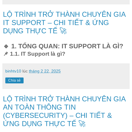
LỘ TRÌNH TRỞ THÀNH CHUYÊN GIA
IT SUPPORT – CHI TIẾT & ỨNG
DỤNG THỰC TẾ 🚀
🔹 1. TỔNG QUAN: IT SUPPORT LÀ GÌ?
📌 1.1. IT Support là gì?
binhtv10
lúc
tháng 2 22, 2025
Chia sẻ
LỘ TRÌNH TRỞ THÀNH CHUYÊN GIA
AN TOÀN THÔNG TIN
(CYBERSECURITY) – CHI TIẾT &
ỨNG DỤNG THỰC TẾ 🚀