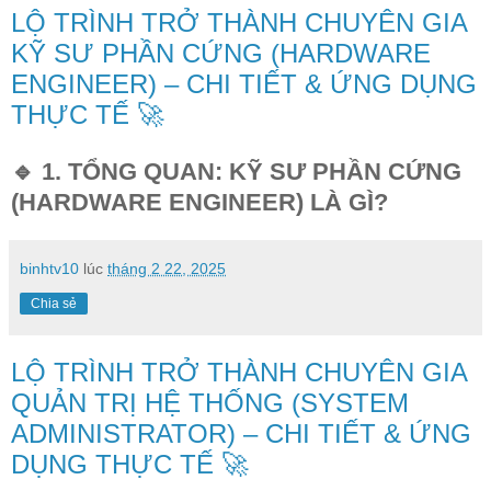
LỘ TRÌNH TRỞ THÀNH CHUYÊN GIA
KỸ SƯ PHẦN CỨNG (HARDWARE
ENGINEER) – CHI TIẾT & ỨNG DỤNG
THỰC TẾ 🚀
🔹 1. TỔNG QUAN: KỸ SƯ PHẦN CỨNG
(HARDWARE ENGINEER) LÀ GÌ?
binhtv10
lúc
tháng 2 22, 2025
Chia sẻ
LỘ TRÌNH TRỞ THÀNH CHUYÊN GIA
QUẢN TRỊ HỆ THỐNG (SYSTEM
ADMINISTRATOR) – CHI TIẾT & ỨNG
DỤNG THỰC TẾ 🚀