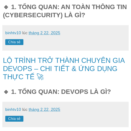
🔹 1. TỔNG QUAN: AN TOÀN THÔNG TIN
(CYBERSECURITY) LÀ GÌ?
binhtv10
lúc
tháng 2 22, 2025
Chia sẻ
LỘ TRÌNH TRỞ THÀNH CHUYÊN GIA
DEVOPS – CHI TIẾT & ỨNG DỤNG
THỰC TẾ 🚀
🔹 1. TỔNG QUAN: DEVOPS LÀ GÌ?
binhtv10
lúc
tháng 2 22, 2025
Chia sẻ