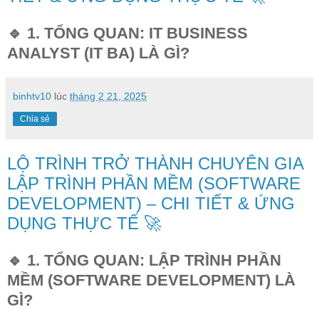
🔹 1. TỔNG QUAN: IT BUSINESS
ANALYST (IT BA) LÀ GÌ?
binhtv10
lúc
tháng 2 21, 2025
Chia sẻ
LỘ TRÌNH TRỞ THÀNH CHUYÊN GIA
LẬP TRÌNH PHẦN MỀM (SOFTWARE
DEVELOPMENT) – CHI TIẾT & ỨNG
DỤNG THỰC TẾ 🚀
🔹 1. TỔNG QUAN: LẬP TRÌNH PHẦN
MỀM (SOFTWARE DEVELOPMENT) LÀ
GÌ?