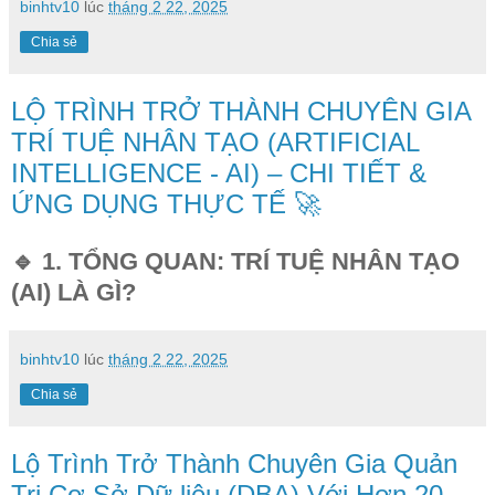
binhtv10
lúc
tháng 2 22, 2025
Chia sẻ
LỘ TRÌNH TRỞ THÀNH CHUYÊN GIA
TRÍ TUỆ NHÂN TẠO (ARTIFICIAL
INTELLIGENCE - AI) – CHI TIẾT &
ỨNG DỤNG THỰC TẾ 🚀
🔹 1. TỔNG QUAN: TRÍ TUỆ NHÂN TẠO
(AI) LÀ GÌ?
binhtv10
lúc
tháng 2 22, 2025
Chia sẻ
Lộ Trình Trở Thành Chuyên Gia Quản
Trị Cơ Sở Dữ liệu (DBA) Với Hơn 20