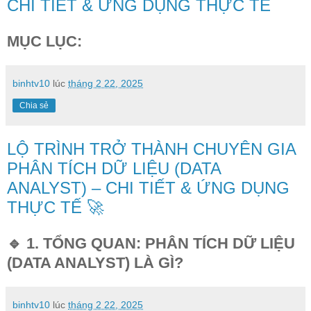
CHI TIẾT & ỨNG DỤNG THỰC TẾ
MỤC LỤC:
binhtv10
lúc
tháng 2 22, 2025
Chia sẻ
LỘ TRÌNH TRỞ THÀNH CHUYÊN GIA
PHÂN TÍCH DỮ LIỆU (DATA
ANALYST) – CHI TIẾT & ỨNG DỤNG
THỰC TẾ 🚀
🔹 1. TỔNG QUAN: PHÂN TÍCH DỮ LIỆU
(DATA ANALYST) LÀ GÌ?
binhtv10
lúc
tháng 2 22, 2025