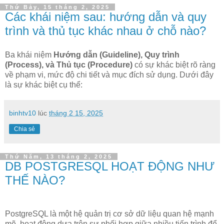
Thứ Bảy, 15 tháng 2, 2025
Các khái niệm sau: hướng dẫn và quy
trình và thủ tục khác nhau ở chỗ nào?
Ba khái niệm
Hướng dẫn (Guideline), Quy trình
(Process), và Thủ tục (Procedure)
có sự khác biệt rõ ràng
về phạm vi, mức độ chi tiết và mục đích sử dụng. Dưới đây
là sự khác biệt cụ thể:
binhtv10
lúc
tháng 2 15, 2025
Chia sẻ
Thứ Năm, 13 tháng 2, 2025
DB POSTGRESQL HOẠT ĐỘNG NHƯ
THẾ NÀO?
PostgreSQL là một hệ quản trị cơ sở dữ liệu quan hệ mạnh
mẽ, hoạt động dựa trên sự phối hợp giữa nhiều tiến trình để