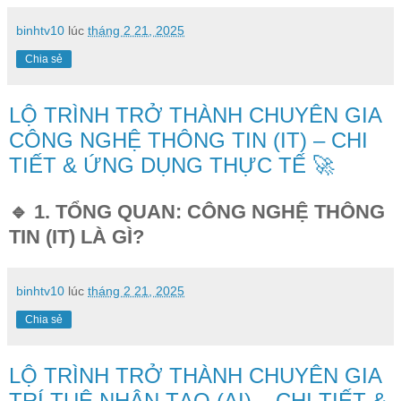
binhtv10
lúc
tháng 2 21, 2025
Chia sẻ
LỘ TRÌNH TRỞ THÀNH CHUYÊN GIA
CÔNG NGHỆ THÔNG TIN (IT) – CHI
TIẾT & ỨNG DỤNG THỰC TẾ 🚀
🔹 1. TỔNG QUAN: CÔNG NGHỆ THÔNG
TIN (IT) LÀ GÌ?
binhtv10
lúc
tháng 2 21, 2025
Chia sẻ
LỘ TRÌNH TRỞ THÀNH CHUYÊN GIA
TRÍ TUỆ NHÂN TẠO (AI) – CHI TIẾT &