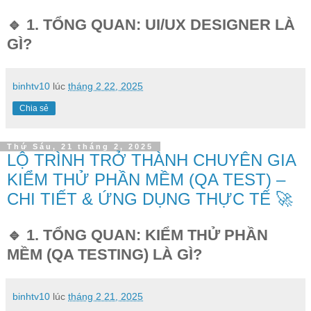
🔹 1. TỔNG QUAN: UI/UX DESIGNER LÀ
GÌ?
binhtv10
lúc
tháng 2 22, 2025
Chia sẻ
Thứ Sáu, 21 tháng 2, 2025
LỘ TRÌNH TRỞ THÀNH CHUYÊN GIA
KIỂM THỬ PHẦN MỀM (QA TEST) –
CHI TIẾT & ỨNG DỤNG THỰC TẾ 🚀
🔹 1. TỔNG QUAN: KIỂM THỬ PHẦN
MỀM (QA TESTING) LÀ GÌ?
binhtv10
lúc
tháng 2 21, 2025