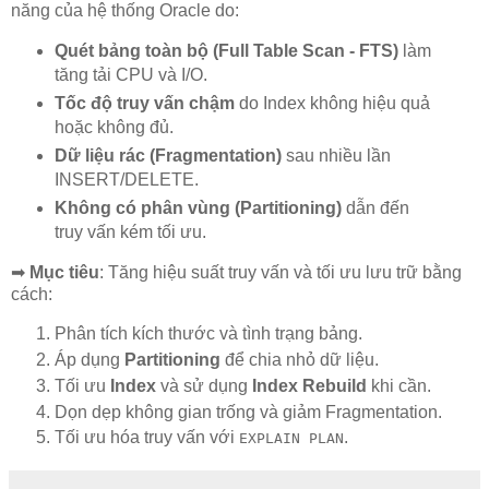
năng của hệ thống Oracle do:
Quét bảng toàn bộ (Full Table Scan - FTS)
làm
tăng tải CPU và I/O.
Tốc độ truy vấn chậm
do Index không hiệu quả
hoặc không đủ.
Dữ liệu rác (Fragmentation)
sau nhiều lần
INSERT/DELETE.
Không có phân vùng (Partitioning)
dẫn đến
truy vấn kém tối ưu.
➡
Mục tiêu
: Tăng hiệu suất truy vấn và tối ưu lưu trữ bằng
cách:
Phân tích kích thước và tình trạng bảng.
Áp dụng
Partitioning
để chia nhỏ dữ liệu.
Tối ưu
Index
và sử dụng
Index Rebuild
khi cần.
Dọn dẹp không gian trống và giảm Fragmentation.
Tối ưu hóa truy vấn với
.
EXPLAIN PLAN