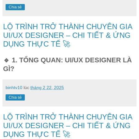
Chia sẻ
LỘ TRÌNH TRỞ THÀNH CHUYÊN GIA
UI/UX DESIGNER – CHI TIẾT & ỨNG
DỤNG THỰC TẾ 🚀
🔹 1. TỔNG QUAN: UI/UX DESIGNER LÀ
GÌ?
binhtv10
lúc
tháng 2 22, 2025
Chia sẻ
LỘ TRÌNH TRỞ THÀNH CHUYÊN GIA
UI/UX DESIGNER – CHI TIẾT & ỨNG
DỤNG THỰC TẾ 🚀