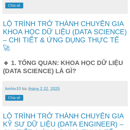
Chia sẻ
LỘ TRÌNH TRỞ THÀNH CHUYÊN GIA
KHOA HỌC DỮ LIỆU (DATA SCIENCE)
– CHI TIẾT & ỨNG DỤNG THỰC TẾ
🚀
🔹 1. TỔNG QUAN: KHOA HỌC DỮ LIỆU
(DATA SCIENCE) LÀ GÌ?
binhtv10
lúc
tháng 2 22, 2025
Chia sẻ
LỘ TRÌNH TRỞ THÀNH CHUYÊN GIA
KỸ SƯ DỮ LIỆU (DATA ENGINEER) –