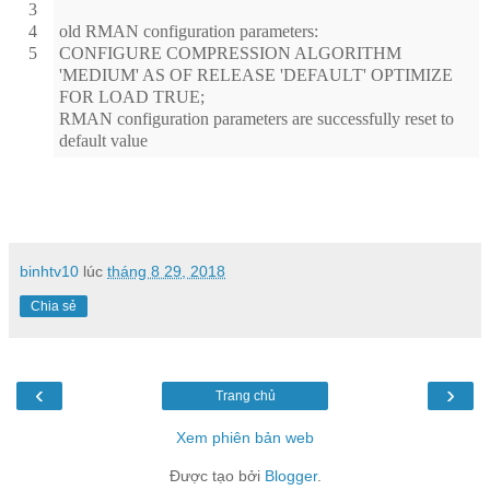
3
4
old RMAN configuration parameters:
5
CONFIGURE COMPRESSION ALGORITHM
'MEDIUM' AS OF RELEASE 'DEFAULT' OPTIMIZE
FOR LOAD TRUE;
RMAN configuration parameters are successfully reset to
default value
binhtv10
lúc
tháng 8 29, 2018
Chia sẻ
‹
›
Trang chủ
Xem phiên bản web
Được tạo bởi
Blogger
.