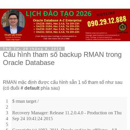
Thứ Tư, 29 tháng 8, 2018
Cấu hình tham số backup RMAN trong
Oracle Database
RMAN mặc định được cấu hình sẵn 1 số tham số như sau
(có đuôi
# default
phía sau)
1
$ rman target /
2
3
Recovery Manager: Release 11.2.0.4.0 - Production on Thu
4
Sep 24 10:41:24 2015
5