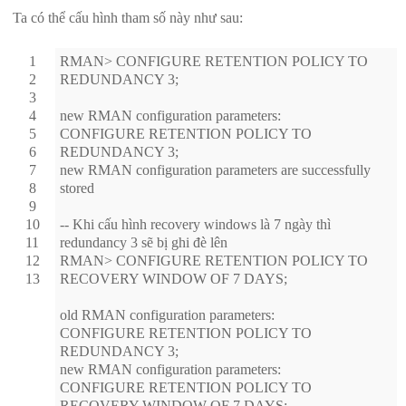
Ta có thể cấu hình tham số này như sau:
1
RMAN> CONFIGURE RETENTION POLICY TO
2
REDUNDANCY 3;
3
4
new RMAN configuration parameters:
5
CONFIGURE RETENTION POLICY TO
6
REDUNDANCY 3;
7
new RMAN configuration parameters are successfully
8
stored
9
10
-- Khi cấu hình recovery windows là 7 ngày thì
11
redundancy 3 sẽ bị ghi đè lên
12
RMAN> CONFIGURE RETENTION POLICY TO
13
RECOVERY WINDOW OF 7 DAYS;
old RMAN configuration parameters:
CONFIGURE RETENTION POLICY TO
REDUNDANCY 3;
new RMAN configuration parameters:
CONFIGURE RETENTION POLICY TO
RECOVERY WINDOW OF 7 DAYS;