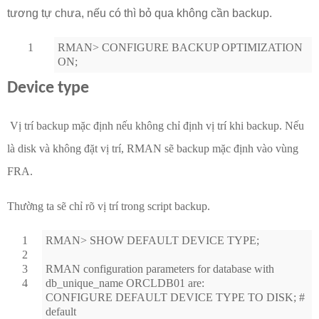
tương tự chưa, nếu có thì bỏ qua không cần backup.
1
RMAN> CONFIGURE BACKUP OPTIMIZATION
ON;
Device type
Vị trí backup mặc định nếu không chỉ định vị trí khi backup. Nếu
là disk và không đặt vị trí, RMAN sẽ backup mặc định vào vùng
FRA.
Thường ta sẽ chỉ rõ vị trí trong script backup.
1
RMAN> SHOW DEFAULT DEVICE TYPE;
2
3
RMAN configuration parameters for database with
4
db_unique_name ORCLDB01 are:
CONFIGURE DEFAULT DEVICE TYPE TO DISK; #
default