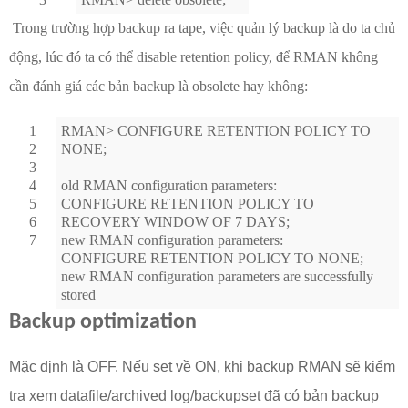
Trong trường hợp backup ra tape, việc quản lý backup là do ta chủ
động, lúc đó ta có thể disable retention policy, để RMAN không
cần đánh giá các bản backup là obsolete hay không:
1
RMAN> CONFIGURE RETENTION POLICY TO
2
NONE;
3
4
old RMAN configuration parameters:
5
CONFIGURE RETENTION POLICY TO
6
RECOVERY WINDOW OF 7 DAYS;
7
new RMAN configuration parameters:
CONFIGURE RETENTION POLICY TO NONE;
new RMAN configuration parameters are successfully
stored
Backup optimization
Mặc định là OFF. Nếu set về ON, khi backup RMAN sẽ kiểm
tra xem datafile/archived log/backupset đã có bản backup