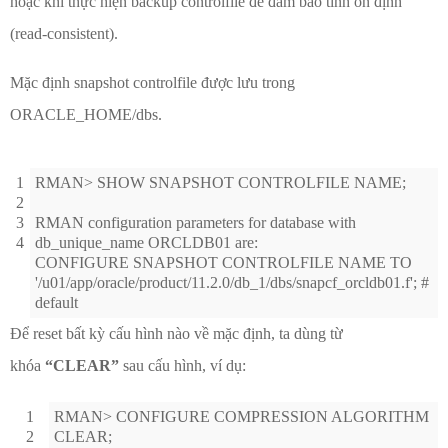
hoặc khi thực hiện backup controlfile để đảm bảo tính ổn định
(read-consistent).
Mặc định snapshot controlfile được lưu trong
ORACLE_HOME/dbs.
1
RMAN> SHOW SNAPSHOT CONTROLFILE NAME;
2
3
RMAN configuration parameters for database with
4
db_unique_name ORCLDB01 are:
CONFIGURE SNAPSHOT CONTROLFILE NAME TO
'/u01/app/oracle/product/11.2.0/db_1/dbs/snapcf_orcldb01.f'; #
default
Để reset bất kỳ cấu hình nào về mặc định, ta dùng từ
khóa
“CLEAR”
sau cấu hình, ví dụ:
1
RMAN> CONFIGURE COMPRESSION ALGORITHM
2
CLEAR;