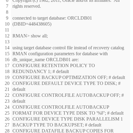
6
Copyright (c) 1982, 2011, Oracle and/or its affiliates. All
7
rights reserved.
8
9
connected to target database: ORCLDB01
10
(DBID=448438605)
11
12
RMAN> show all;
13
14
using target database control file instead of recovery catalog
15
RMAN configuration parameters for database with
16
db_unique_name ORCLDB01 are:
17
CONFIGURE RETENTION POLICY TO
18
REDUNDANCY 1; # default
19
CONFIGURE BACKUP OPTIMIZATION OFF; # default
20
CONFIGURE DEFAULT DEVICE TYPE TO DISK; #
21
default
22
CONFIGURE CONTROLFILE AUTOBACKUP OFF; #
23
default
24
CONFIGURE CONTROLFILE AUTOBACKUP
25
FORMAT FOR DEVICE TYPE DISK TO '%F'; # default
26
CONFIGURE DEVICE TYPE DISK PARALLELISM 1
27
BACKUP TYPE TO BACKUPSET; # default
28
CONFIGURE DATAFILE BACKUP COPIES FOR