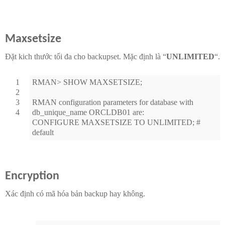
Maxsetsize
Đặt kich thước tối đa cho backupset. Mặc định là “
UNLIMITED
“.
1
RMAN> SHOW MAXSETSIZE;
2
3
RMAN configuration parameters for database with
4
db_unique_name ORCLDB01 are:
CONFIGURE MAXSETSIZE TO UNLIMITED; #
default
Encryption
Xác định có mã hóa bản backup hay không.