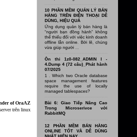
10 PHẦN MỀM QUẢN LÝ BÁN
HÀNG TRÊN ĐIỆN THOẠI DỄ
DÙNG, HIỆU QUẢ
Ứng dụng quản lý bán hàng là
“người bạn đồng hành” không
thể thiếu đối với việc kinh doanh
offline lẫn online. Bởi lẽ, chúng
vừa giúp người ...
Ôn thi 1z0-082_ADMIN I -
4.Dump 4 (72 câu)_Phát hành
07/2025
1 . Which two Oracle database
space management features
require the use of locally
managed tablespaces?
Bài 6: Giao Tiếp Nâng Cao
nder of OraAZ
Trong Microserivce với
erver trên linux
RabbitMQ
12 PHẦN MỀM BÁN HÀNG
ONLINE TỐT VÀ DỄ DÙNG
NHẤT HIỆN NAY