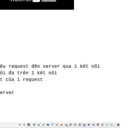
ều
request
đến
server qua 1
kết
nối
ối
đa
trên
1
kết
nối
ut
của
1 request
erver