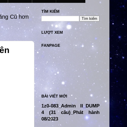
TÌM KIẾM
đăng Cũ hơn
LƯỢT XEM
FANPAGE
rên
BÀI VIẾT MỚI
1z0-083_Admin II_DUMP
4 (31 câu)_Phát hành
08/2023