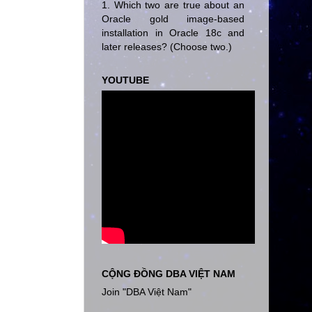
1. Which two are true about an
Oracle gold image-based
installation in Oracle 18c and
later releases? (Choose two.)
YOUTUBE
CỘNG ĐỒNG DBA VIỆT NAM
Join "DBA Việt Nam"