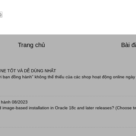
Trang chủ
Bài 
INE TỐT VÀ DỄ DÙNG NHẤT
 bạn đồng hành” không thể thiếu của các shop hoạt động online ngày 
 hành 08/2023
d image-based installation in Oracle 18c and later releases? (Choose t