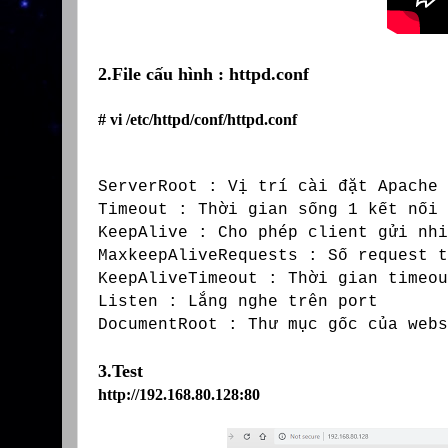
2.
File
cấu
hình
:
httpd.conf
#
vi /
etc
/httpd/conf/
httpd.conf
ServerRoot
:
Vị
trí
cài
đặt
Apache
Timeout :
Thời
gian
sống
1
kết
nối
KeepAlive
: Cho
phép
client
gửi
nhi
MaxkeepAliveRequests
:
Số
request
t
KeepAliveTimeout
:
Thời
gian
timeo
Listen :
Lắng
nghe
trên
port
DocumentRoot
: Th
ư
mục
gốc
của
webs
3.Test
http://192.168.80.128:80