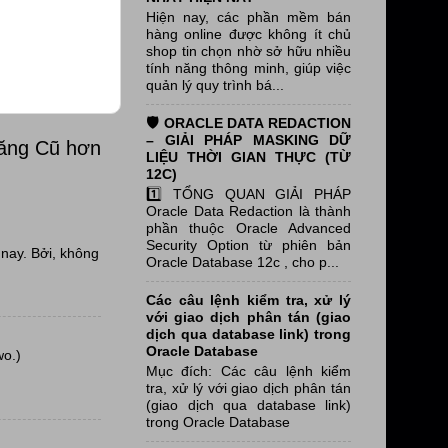
Hiện nay, các phần mềm bán
hàng online được không ít chủ
shop tin chọn nhờ sở hữu nhiều
tính năng thông minh, giúp việc
quản lý quy trình bá...
🛡️ ORACLE DATA REDACTION
– GIẢI PHÁP MASKING DỮ
đăng Cũ hơn
LIỆU THỜI GIAN THỰC (TỪ
12C)
1️⃣ TỔNG QUAN GIẢI PHÁP
Oracle Data Redaction là thành
phần thuộc Oracle Advanced
Security Option từ phiên bản
nay. Bởi, không
Oracle Database 12c , cho p...
Các câu lệnh kiểm tra, xử lý
với giao dịch phân tán (giao
dịch qua database link) trong
Oracle Database
wo.)
Mục đích: Các câu lệnh kiểm
tra, xử lý với giao dịch phân tán
(giao dịch qua database link)
trong Oracle Database