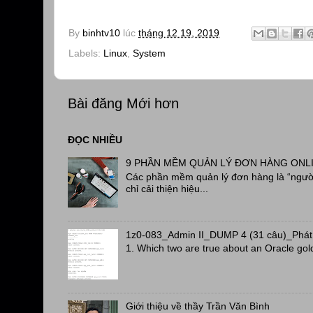
By
binhtv10
lúc
tháng 12 19, 2019
Labels:
Linux
,
System
Bài đăng Mới hơn
ĐỌC NHIỀU
9 PHẦN MỀM QUẢN LÝ ĐƠN HÀNG ONL
Các phần mềm quản lý đơn hàng là “người
chỉ cải thiện hiệu...
1z0-083_Admin II_DUMP 4 (31 câu)_Phát
1. Which two are true about an Oracle gol
Giới thiệu về thầy Trần Văn Bình