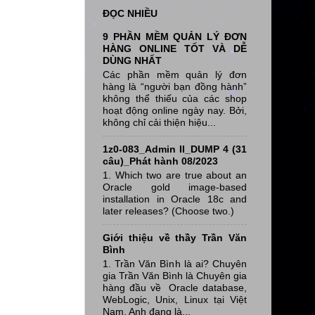
ĐỌC NHIỀU
9 PHẦN MỀM QUẢN LÝ ĐƠN
HÀNG ONLINE TỐT VÀ DỄ
DÙNG NHẤT
Các phần mềm quản lý đơn
hàng là “người bạn đồng hành”
không thể thiếu của các shop
hoạt động online ngày nay. Bởi,
không chỉ cải thiện hiệu...
1z0-083_Admin II_DUMP 4 (31
câu)_Phát hành 08/2023
1. Which two are true about an
Oracle gold image-based
installation in Oracle 18c and
later releases? (Choose two.)
Giới thiệu về thầy Trần Văn
Bình
1. Trần Văn Bình là ai? Chuyên
gia Trần Văn Bình là Chuyên gia
hàng đầu về Oracle database,
WebLogic, Unix, Linux tại Việt
Nam, Anh đang là...