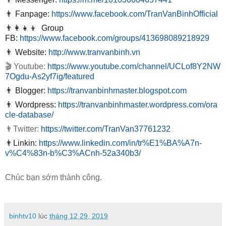
👨
Fanpage:
https://www.facebook.com/TranVanBinhOfficial
👨‍👩‍👧‍👦
Group
FB:
https://www.facebook.com/groups/413698089218929
👨
Website:
http://www.tranvanbinh.vn
🎬 Youtube:
https://www.youtube.com/channel/UCLof8Y2NW
7Ogdu-As2yf7ig/featured
👨
Blogger:
https://tranvanbinhmaster.blogspot.com
👨
Wordpress:
https://tranvanbinhmaster.wordpress.com/ora
cle-database/
👨‍Twitter:
https://twitter.com/TranVan37761232
👨‍
Linkin:
https://www.linkedin.com/in/tr%E1%BA%A7n-
v%C4%83n-b%C3%ACnh-52a340b3/
Chúc bạn sớm thành công.
binhtv10
lúc
tháng 12 29, 2019