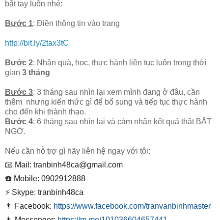
bắt tay luôn nhé:
Bước 1
: Điền thông tin vào trang
http://bit.ly/2tax3tC
Bước 2
: Nhận quà, học, thực hành liên tục luôn trong thời
gian
3 tháng
Bước 3
: 3 tháng sau nhìn lại xem mình đang ở đâu, cần
thêm nhưng kiến thức gì để bổ sung và tiếp tục thực hành
cho đến khi thành thạo.
Bước 4
: 6 tháng sau nhìn lại và cảm nhận kết quả thật BẤT
NGỜ.
Nếu cần hỗ trợ gì hãy liên hệ ngay với tôi:
📧 Mail: tranbinh48ca@gmail.com
☎️ Mobile: 0902912888
⚡️ Skype: tranbinh48ca
👨‍
Facebook:
https://www.facebook.com/tranvanbinhmaster
👨‍
Messenger:
https://m.me/101036604657441