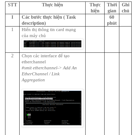
STT
Thực hiện
Thực
Thời
Ghi
hiện
gian
chú
I
Các bước thực hiện ( Task
60
description)
phút
1
Hiển thị thông tin card mạng
của máy chủ
2
Chọn các interface để tạo
etherchannel
#smit etherchannel-> Add An
EtherChannel / Link
Aggregation