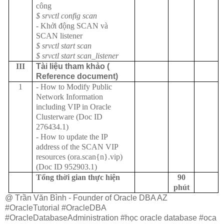
công
$ srvctl config scan
- Khởi động SCAN và
SCAN listener
$ srvctl start scan
$ srvctl start scan_listener
III
Tài liệu tham khảo (
Reference document)
1
- How to Modify Public
Network Information
including VIP in Oracle
Clusterware (Doc ID
276434.1)
- How to update the IP
address of the SCAN VIP
resources (ora.scan{n}.vip)
(Doc ID 952903.1)
Tổng thời gian thực hiện
90
phút
@ Trần Văn Bình - Founder of Oracle DBA AZ
#OracleTutorial #OracleDBA
#OracleDatabaseAdministration #học oracle database #oca