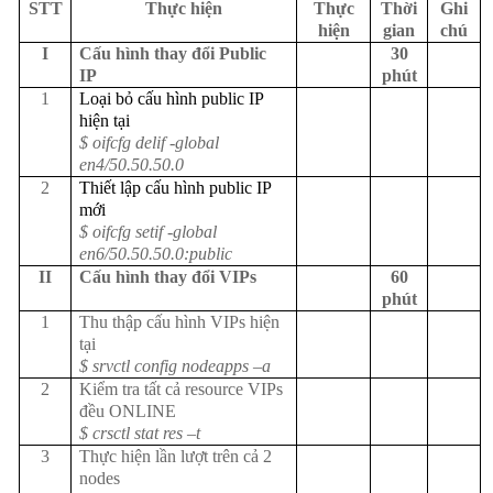
STT
Thực hiện
Thực
Thời
Ghi
hiện
gian
chú
I
Cấu hình thay đổi Public
30
IP
phút
1
Loại bỏ cấu hình public IP
hiện tại
$ oifcfg delif -global
en4/50.50.50.0
2
Thiết lập cấu hình public IP
mới
$ oifcfg setif -global
en6/50.50.50.0:public
II
Cấu hình thay đổi VIPs
60
phút
1
Thu thập cấu hình VIPs hiện
tại
$ srvctl config nodeapps –a
2
Kiểm tra tất cả resource VIPs
đều ONLINE
$
crsctl stat res –t
3
Thực hiện lần lượt trên cả 2
nodes