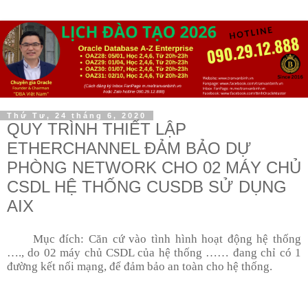
Thứ Tư, 24 tháng 6, 2020
QUY TRÌNH THIẾT LẬP
ETHERCHANNEL ĐẢM BẢO DỰ
PHÒNG NETWORK CHO 02 MÁY CHỦ
CSDL HỆ THỐNG CUSDB SỬ DỤNG
AIX
Mục đích: Căn cứ vào tình hình hoạt động
hệ
thống
…., do 02 máy chủ CSDL của hệ thống …… đang chỉ có 1
đường kết nối mạng, để đảm bảo an toàn cho hệ thống.