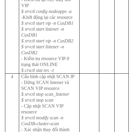
VIP
$ srvctl config nodeapps -a
-Khởi động lại các resource
$ srvctl start vip -n CusDB1
$ srvctl start listener -n
CusDB1
$ srvctl start vip -n CusDB2
$ srvctl start listener -n
CusDB2
- Kiểm tra resource VIP ở
trạng thái ONLINE
$ crsctl stat res –t
4
Cấu hình cập nhật SCAN IP
- Dừng SCAN listener và
SCAN VIP resource
$ srvctl stop scan_listener
$ srvctl stop scan
- Cập nhật SCAN VIP
resource
$ srvctl modify scan -n
CusDB-cluster-scan
- Xác nhận thay đổi thành