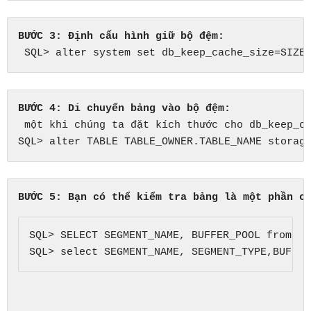
BƯỚC 3: Định cấu hình giữ bộ đệm:
 SQL> alter system set db_keep_cache_size=SIZE
BƯỚC 4: Di chuyển bảng vào bộ đệm:
 một khi chúng ta đặt kích thước cho db_keep_c
SQL> alter TABLE TABLE_OWNER.TABLE_NAME storag
BƯỚC 5: Bạn có thể kiểm tra bảng là một phần c
SQL> SELECT SEGMENT_NAME, BUFFER_POOL from db
SQL> select SEGMENT_NAME, SEGMENT_TYPE,BUFFER