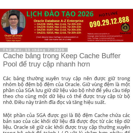
Thứ Hai, 13 tháng 7, 2020
Cache bảng trong Keep Cache Buffer
Pool để truy cập nhanh hơn
Các bảng thường xuyên truy cập nên được giữ trong
nhóm bộ đệm bộ đệm của Oracle.
Giữ vùng đệm là một
phần của SGA lưu giữ dữ liệu vào bộ nhớ để yêu cầu tiếp
theo cho cùng một dữ liệu có thể được truy cập từ bộ
nhớ.
Điều này tránh đĩa đọc và tăng hiệu suất.
Một phần của SGA được gọi là Bộ đệm Cache chứa các
bản sao của các khối dữ liệu đã được đọc từ các tệp dữ
liệu.
Oracle sẽ giữ các khối được truy cập thường xuyên
trong bộ nhớ để tránh I / O vật lý chậm hơn nhiều để