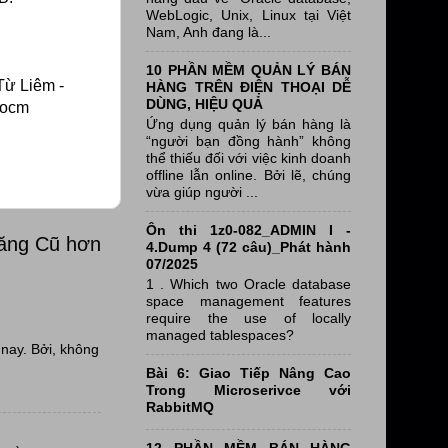
WebLogic, Unix, Linux tại Việt
Nam, Anh đang là...
10 PHẦN MỀM QUẢN LÝ BÁN
Từ Liêm -
HÀNG TRÊN ĐIỆN THOẠI DỄ
DÙNG, HIỆU QUẢ
#ocm
Ứng dụng quản lý bán hàng là
“người bạn đồng hành” không
thể thiếu đối với việc kinh doanh
offline lẫn online. Bởi lẽ, chúng
vừa giúp người ...
Ôn thi 1z0-082_ADMIN I -
đăng Cũ hơn
4.Dump 4 (72 câu)_Phát hành
07/2025
1 . Which two Oracle database
space management features
require the use of locally
managed tablespaces?
nay. Bởi, không
Bài 6: Giao Tiếp Nâng Cao
Trong Microserivce với
RabbitMQ