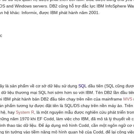
, z/OS and Windows servers. DB2 cũng hỗ trợ đắc lực IBM InfoSphere W
uan hệ khác: Informix, được IBM phát hành năm 2001.
ác
 đây là sản phẩm về cơ sở dữ liệu sử dụng
SQL
dầu tiên (SQL cũng được
dữ liệu thương mại SQL hơi sớm hơn so với IBM. Tên DB2 lần đầu tiê
hi IBM phát hành bản DB2 đầu tiên chạy trên nền của mainframe
MVS
(
sản phẩm tương tự được đặt tên là SQL/DS chạy trên nền máy ảo. Trê
 hệ, hay
System R
, là một nguyên mẫu được nghiên cứu phát triển tr
hững năm 1970 khi EF Codd, làm việc cho IBM, đã mô tả lý thuyết về c
nh thao tác dữ liệu. Để áp dụng mô hình Codd, cần một ngôn ngữ cơ 
ng tin tưởng vào tiềm năng mô hình quan hệ của Codd, để lại công vi