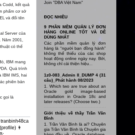
Join "DBA Việt Nam"
a Codd, kết quả
ản phẩm cơ sở
ĐỌC NHIỀU
EL và đổi tên
9 PHẦN MỀM QUẢN LÝ ĐƠN
HÀNG ONLINE TỐT VÀ DỄ
al Server của
DÙNG NHẤT
g. Năm 2001,
Các phần mềm quản lý đơn
thuật có thể
hàng là “người bạn đồng hành”
không thể thiếu của các shop
hoạt động online ngày nay. Bởi,
 đó, IBM mang
không chỉ cải thiện hiệu...
PDA. Quá trình
à IBM IMS, hai
1z0-083_Admin II_DUMP 4 (31
câu)_Phát hành 08/2023
các phiên bản
1. Which two are true about an
Oracle gold image-based
installation in Oracle 18c and
 gọi là
later releases? (Choose two.)
Giới thiệu về thầy Trần Văn
Bình
tranbinh48ca
1. Trần Văn Bình là ai? Chuyên
rofile) 👨
gia Trần Văn Bình là Chuyên gia
B:
hàng đầu về Oracle database,