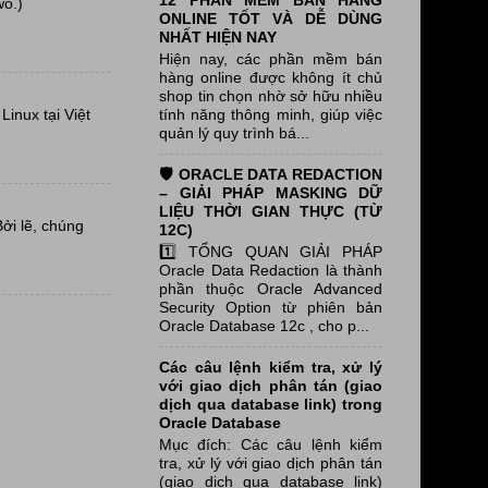
12 PHẦN MỀM BÁN HÀNG
wo.)
ONLINE TỐT VÀ DỄ DÙNG
NHẤT HIỆN NAY
Hiện nay, các phần mềm bán
hàng online được không ít chủ
shop tin chọn nhờ sở hữu nhiều
tính năng thông minh, giúp việc
inux tại Việt
quản lý quy trình bá...
🛡️ ORACLE DATA REDACTION
– GIẢI PHÁP MASKING DỮ
LIỆU THỜI GIAN THỰC (TỪ
Bởi lẽ, chúng
12C)
1️⃣ TỔNG QUAN GIẢI PHÁP
Oracle Data Redaction là thành
phần thuộc Oracle Advanced
Security Option từ phiên bản
Oracle Database 12c , cho p...
Các câu lệnh kiểm tra, xử lý
với giao dịch phân tán (giao
dịch qua database link) trong
Oracle Database
Mục đích: Các câu lệnh kiểm
tra, xử lý với giao dịch phân tán
(giao dịch qua database link)