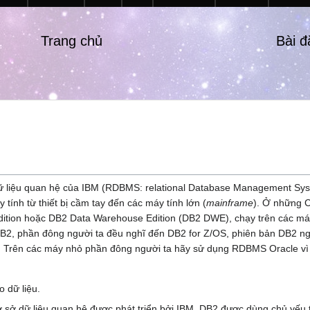
Trang chủ
Bài 
dữ liệu quan hệ của IBM (RDBMS: relational Database Management Sys
tính từ thiết bị cầm tay đến các máy tính lớn (
mainframe
). Ở những 
Edition hoặc DB2 Data Warehouse Edition (DB2 DWE), chạy trên các m
DB2, phần đông người ta đều nghĩ đến DB2 for Z/OS, phiên bản DB2 n
 Trên các máy nhỏ phần đông người ta hãy sử dụng RDBMS Oracle vì 
 dữ liệu.
cơ sở dữ liệu quan hệ được phát triển bởi IBM. DB2 được dùng chủ yếu 