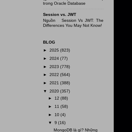
trong Oracle Database
Session vs. JWT
Nguồn Session Vs JWT: The
Differences You May Not Know!
BLOG
►
2025
(823)
►
2024
(77)
►
2023
(778)
►
2022
(564)
►
2021
(388)
▼
2020
(357)
►
12
(88)
►
11
(58)
►
10
(4)
▼
9
(16)
MongoDB là gì? Những