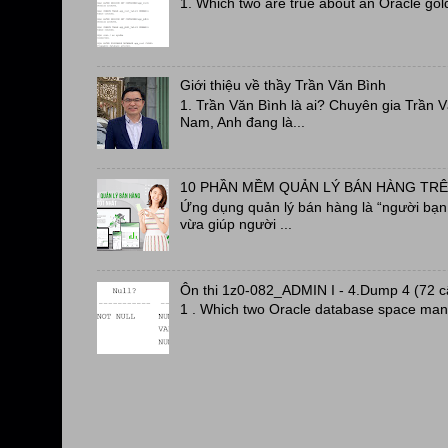
1. Which two are true about an Oracle gol
Giới thiệu về thầy Trần Văn Bình
1. Trần Văn Bình là ai? Chuyên gia Trần 
Nam, Anh đang là...
10 PHẦN MỀM QUẢN LÝ BÁN HÀNG TRÊ
Ứng dụng quản lý bán hàng là “người bạn đ
vừa giúp người ...
Ôn thi 1z0-082_ADMIN I - 4.Dump 4 (72 
1 . Which two Oracle database space man