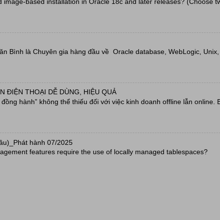
d image-based installation in Oracle 18c and later releases? (Choose t
Văn Bình là Chuyên gia hàng đầu về Oracle database, WebLogic, Unix, L
N ĐIỆN THOẠI DỄ DÙNG, HIỆU QUẢ
ồng hành” không thể thiếu đối với việc kinh doanh offline lẫn online. 
câu)_Phát hành 07/2025
agement features require the use of locally managed tablespaces?