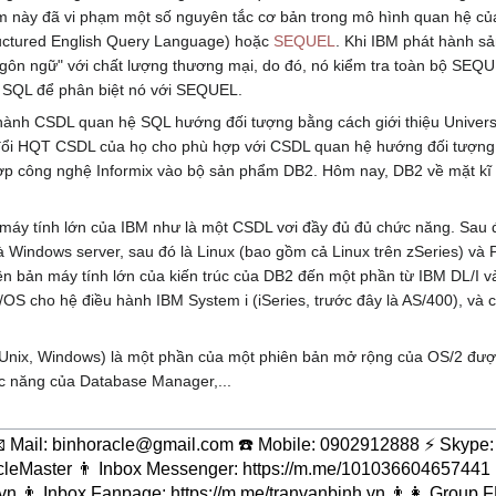
óm này đã vi phạm một số nguyên tắc cơ bản trong mô hình quan hệ củ
tructured English Query Language) hoặc
SEQUEL
. Khi IBM phát hành s
ngôn ngữ" với chất lượng thương mại, do đó, nó kiểm tra toàn bộ SEQU
 SQL để phân biệt nó với SEQUEL.
ọ thành CSDL quan hệ SQL hướng đối tượng bằng cách giới thiệu Univers
y đổi HQT CSDL của họ cho phù hợp với CSDL quan hệ hướng đối tượn
ợp công nghệ Informix vào bộ sản phẩm DB2. Hôm nay, DB2 về mặt kĩ 
máy tính lớn của IBM như là một CSDL vơi đầy đủ đủ chức năng. Sau
Windows server, sau đó là Linux (bao gồm cả Linux trên zSeries) và 
 bản máy tính lớn của kiến trúc của DB2 đến một phần từ IBM DL/I v
OS cho hệ điều hành IBM System i (iSeries, trước đây là AS/400), và 
 Unix, Windows) là một phần của một phiên bản mở rộng của OS/2 được
c năng của Database Manager,...
il: binhoracle@gmail.com ☎️ Mobile: 0902912888 ⚡️ Skype: 
leMaster 👨 Inbox Messenger: https://m.me/101036604657441 (p
n 👨 Inbox Fanpage: https://m.me/tranvanbinh.vn 👨👩 Group F