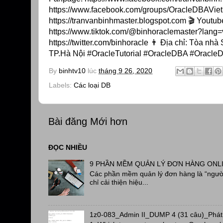
https://www.facebook.com/groups/OracleDBAVietN
https://tranvanbinhmaster.blogspot.com 🎬 Youtube:
https://www.tiktok.com/@binhoraclemaster?lang=vi 
https://twitter.com/binhoracle 👨 Địa chỉ: Tòa 
TP.Hà Nội #OracleTutorial #OracleDBA #OracleD
By
binhtv10
lúc
tháng 9 26, 2020
Labels:
Các loại DB
Bài đăng Mới hơn
ĐỌC NHIỀU
9 PHẦN MỀM QUẢN LÝ ĐƠN HÀNG ONL
Các phần mềm quản lý đơn hàng là “người
chỉ cải thiện hiệu...
1z0-083_Admin II_DUMP 4 (31 câu)_Phát