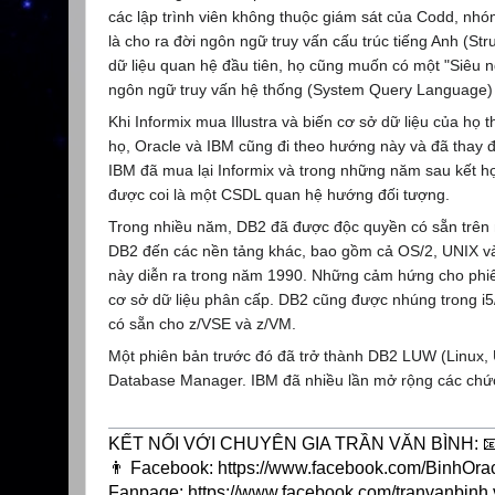
các lập trình viên không thuộc giám sát của Codd, nh
là cho ra đời ngôn ngữ truy vấn cấu trúc tiếng Anh (S
dữ liệu quan hệ đầu tiên, họ cũng muốn có một "Siêu 
ngôn ngữ truy vấn hệ thống (System Query Language)
Khi Informix mua Illustra và biến cơ sở dữ liệu của h
họ, Oracle và IBM cũng đi theo hướng này và đã tha
IBM đã mua lại Informix và trong những năm sau kết h
được coi là một CSDL quan hệ hướng đối tượng.
Trong nhiều năm, DB2 đã được độc quyền có sẵn trên 
DB2 đến các nền tảng khác, bao gồm cả OS/2, UNIX và 
này diễn ra trong năm 1990. Những cảm hứng cho phiên
cơ sở dữ liệu phân cấp. DB2 cũng được nhúng trong i5/
có sẵn cho z/VSE và z/VM.
Một phiên bản trước đó đã trở thành DB2 LUW (Linux,
Database Manager. IBM đã nhiều lần mở rộng các chứ
KẾT NỐI VỚI CHUYÊN GIA TRẦN VĂN BÌNH: 📧 Ma
👨 Facebook: https://www.facebook.com/BinhOrac
Fanpage: https://www.facebook.com/tranvanbinh.v