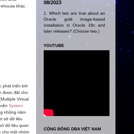
08/2023
arehouse khác.
1. Which two are true about an
Oracle gold image-based
installation in Oracle 18c and
later releases? (Choose two.)
YOUTUBE
 phát triển bởi
n được đặt cho
Multiple Virtual
n nền
System
ong những năm
ơ sở dữ liệu
sở dữ liệu quan
CỘNG ĐỒNG DBA VIỆT NAM
ệc cho một nhóm