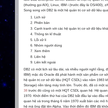
(thường gọi AIX), Linux, IBM i (trước đây là OS/400)
Song song với DB2 là một hệ quản trị cơ sở dữ liệu q
Lịch sử
Phiên bản
Cạnh tranh với các hệ quản trị cơ sở dữ liệu kh
Thông tin kĩ thuật
Lỗi xữ lí
Nhóm người dùng
Xem thêm
Liên hệ
Liên kết ngoài
DB2 có một lịch sử lâu dài, và nhiều người nghĩ rằng,
IBM) mặc dù Oracle đã phát hành một sản phẩm cơ sở 
hệ quản trị cơ sở dữ liệu (HQT CSDL) vào năm 1983 k
Storage) nền tảng máy tính lớn. Trước đó, đã có một 
38
trước đó cũng có một HQT CSDL quan hệ. Hệ quan
1970. Khởi điểm thứ hai của DB2 bắt đầu lại vào đầu n
quan hệ và trong tháng 6 năm 1970 xuất bản các mô hì
hệ mà ông đặt tên Alpha. Vào thời điểm đó IBM đã khô