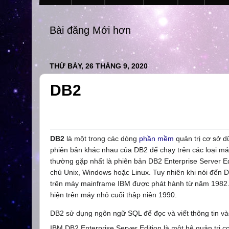
Bài đăng Mới hơn
THỨ BẢY, 26 THÁNG 9, 2020
DB2
DB2
là một trong các dòng
phần mềm
quản trị cơ sở 
phiên bản khác nhau của DB2 để chạy trên các loại máy 
thường gặp nhất là phiên bản DB2 Enterprise Server 
chủ Unix, Windows hoặc Linux. Tuy nhiên khi nói đến 
trên máy mainframe IBM được phát hành từ năm 1982.
hiện trên máy nhỏ cuối thập niên 1990.
DB2 sử dụng ngôn ngữ SQL để đọc và viết thông tin vào
IBM DB2 Enterprise Server Edition là một hệ quản trị 