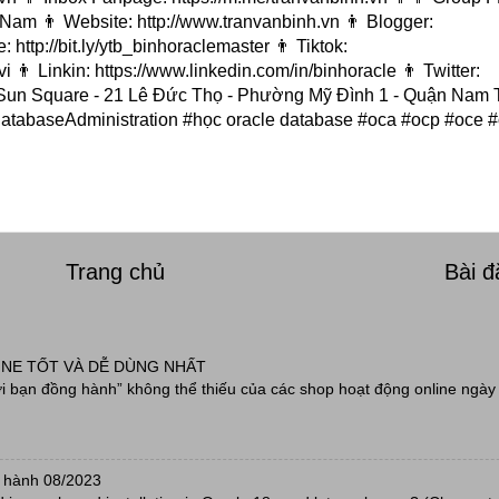
am 👨 Website: http://www.tranvanbinh.vn 👨 Blogger:
 http://bit.ly/ytb_binhoraclemaster 👨 Tiktok:
👨 Linkin: https://www.linkedin.com/in/binhoracle 👨 Twitter:
nhà Sun Square - 21 Lê Đức Thọ - Phường Mỹ Đình 1 - Quận Nam 
atabaseAdministration #học oracle database #oca #ocp #oce 
Trang chủ
Bài 
INE TỐT VÀ DỄ DÙNG NHẤT
 bạn đồng hành” không thể thiếu của các shop hoạt động online ngày 
 hành 08/2023