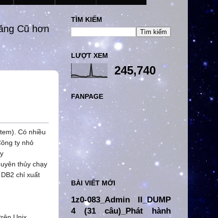
TÌM KIẾM
đăng Cũ hơn
LƯỢT XEM
245,740
FANPAGE
tem). Có nhiều
Công ty nhỏ
áy
guyên thủy chạy
DB2 chỉ xuất
BÀI VIẾT MỚI
1z0-083_Admin II_DUMP
4 (31 câu)_Phát hành
trên Unix