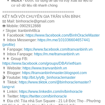
INDEX
- Được sử dụng để tạo và truy xuất dữ liệu từ
cơ sở dữ liệu rất nhanh chóng
==================================
KẾT NỐI VỚI CHUYÊN GIA TRẦN VĂN BÌNH:
📧 Mail: binhoracle@gmail.com
☎️ Mobile: 0902912888
⚡️ Skype: tranbinh48ca
👨 Facebook:
https://www.facebook.com/BinhOracleMaster
👨 Inbox Messenger:
https://m.me/101036604657441
(profile)
👨 Fanpage:
https://www.facebook.com/tranvanbinh.vn
👨 Inbox Fanpage:
https://m.me/tranvanbinh.vn
👨👩 Group FB:
https://www.facebook.com/groups/DBAVietNam
👨 Website:
https://www.tranvanbinh.vn
👨 Blogger:
https://tranvanbinhmaster.blogspot.com
🎬 Youtube:
http://bit.ly/ytb_binhoraclemaster
👨 Tiktok:
https://www.tiktok.com/@binhoraclemaster?
lang=vi
👨 Linkin:
https://www.linkedin.com/in/binhoracle
👨 Twitter:
https://twitter.com/binhoracle
👨 Địa chỉ: Tòa nhà Sun Square - 21 Lê Đức Thọ - Phường