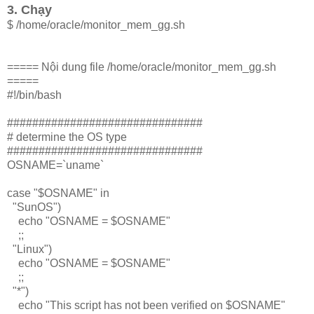
3. Chạy
$ /home/oracle/monitor_mem_gg.sh
===== Nội dung file /home/oracle/monitor_mem_gg.sh
=====
#!/bin/bash
###############################
# determine the OS type
###############################
OSNAME=`uname`
case "$OSNAME" in
"SunOS")
echo "OSNAME = $OSNAME"
;;
"Linux")
echo "OSNAME = $OSNAME"
;;
"*")
echo "This script has not been verified on $OSNAME"