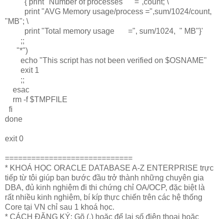
{ print "Number of processes =",count; \
print "AVG Memory usage/process =",sum/1024/count,
"MB"; \
print "Total memory usage =", sum/1024, " MB"}'
;;
"*")
echo "This script has not been verified on $OSNAME"
exit 1
;;
esac
rm -f $TMPFILE
fi
done
exit 0
=============================
* KHOÁ HỌC ORACLE DATABASE A-Z ENTERPRISE trực
tiếp từ tôi giúp bạn bước đầu trở thành những chuyên gia
DBA, đủ kinh nghiệm đi thi chứng chỉ OA/OCP, đặc biệt là
rất nhiều kinh nghiệm, bí kíp thực chiến trên các hệ thống
Core tại VN chỉ sau 1 khoá học.
* CÁCH ĐĂNG KÝ: Gõ (.) hoặc để lại số điện thoại hoặc