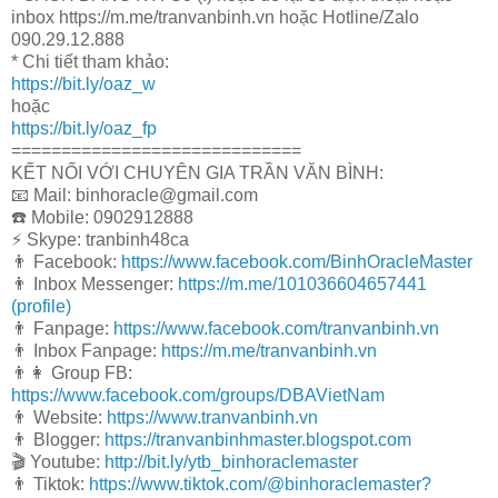
inbox https://m.me/tranvanbinh.vn hoặc Hotline/Zalo
090.29.12.888
* Chi tiết tham khảo:
https://bit.ly/oaz_w
hoặc
https://bit.ly/oaz_fp
=============================
KẾT NỐI VỚI CHUYÊN GIA TRẦN VĂN BÌNH:
📧 Mail: binhoracle@gmail.com
☎️ Mobile: 0902912888
⚡️ Skype: tranbinh48ca
👨 Facebook:
https://www.facebook.com/BinhOracleMaster
👨 Inbox Messenger:
https://m.me/101036604657441
(profile)
👨 Fanpage:
https://www.facebook.com/tranvanbinh.vn
👨 Inbox Fanpage:
https://m.me/tranvanbinh.vn
👨👩 Group FB:
https://www.facebook.com/groups/DBAVietNam
👨 Website:
https://www.tranvanbinh.vn
👨 Blogger:
https://tranvanbinhmaster.blogspot.com
🎬 Youtube:
http://bit.ly/ytb_binhoraclemaster
👨 Tiktok:
https://www.tiktok.com/@binhoraclemaster?