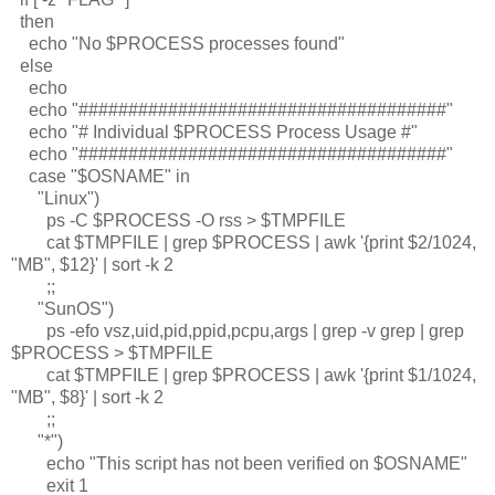
then
echo "No $PROCESS processes found"
else
echo
echo "#####################################"
echo "# Individual $PROCESS Process Usage #"
echo "#####################################"
case "$OSNAME" in
"Linux")
ps -C $PROCESS -O rss > $TMPFILE
cat $TMPFILE | grep $PROCESS | awk '{print $2/1024,
"MB", $12}' | sort -k 2
;;
"SunOS")
ps -efo vsz,uid,pid,ppid,pcpu,args | grep -v grep | grep
$PROCESS > $TMPFILE
cat $TMPFILE | grep $PROCESS | awk '{print $1/1024,
"MB", $8}' | sort -k 2
;;
"*")
echo "This script has not been verified on $OSNAME"
exit 1