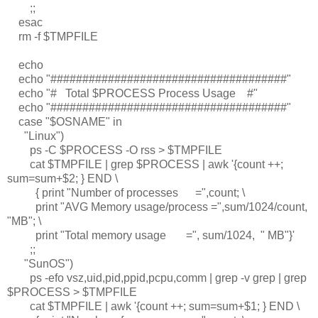
;;
esac
rm -f $TMPFILE
echo
echo "#####################################"
echo "# Total $PROCESS Process Usage #"
echo "#####################################"
case "$OSNAME" in
"Linux")
ps -C $PROCESS -O rss > $TMPFILE
cat $TMPFILE | grep $PROCESS | awk '{count ++;
sum=sum+$2; } END \
{ print "Number of processes =",count; \
print "AVG Memory usage/process =",sum/1024/count,
"MB"; \
print "Total memory usage =", sum/1024, " MB"}'
;;
"SunOS")
ps -efo vsz,uid,pid,ppid,pcpu,comm | grep -v grep | grep
$PROCESS > $TMPFILE
cat $TMPFILE | awk '{count ++; sum=sum+$1; } END \