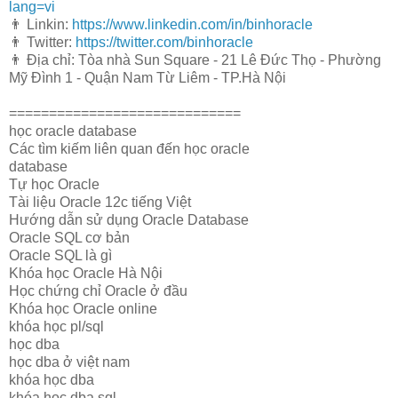
lang=vi
👨 Linkin:
https://www.linkedin.com/in/binhoracle
👨 Twitter:
https://twitter.com/binhoracle
👨 Địa chỉ: Tòa nhà Sun Square - 21 Lê Đức Thọ - Phường
Mỹ Đình 1 - Quận Nam Từ Liêm - TP.Hà Nội
=============================
học oracle database
Các tìm kiếm liên quan đến học oracle
database
Tự học Oracle
Tài liệu Oracle 12c tiếng Việt
Hướng dẫn sử dụng Oracle Database
Oracle SQL cơ bản
Oracle SQL là gì
Khóa học Oracle Hà Nội
Học chứng chỉ Oracle ở đầu
Khóa học Oracle online
khóa học pl/sql
học dba
học dba ở việt nam
khóa học dba
khóa học dba sql