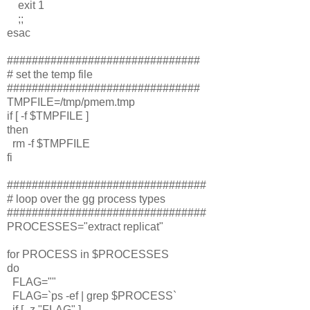
exit 1
;;
esac
###############################
# set the temp file
###############################
TMPFILE=/tmp/pmem.tmp
if [ -f $TMPFILE ]
then
rm -f $TMPFILE
fi
################################
# loop over the gg process types
################################
PROCESSES="extract replicat"
for PROCESS in $PROCESSES
do
FLAG=""
FLAG=`ps -ef | grep $PROCESS`
if [ -z "FLAG" ]