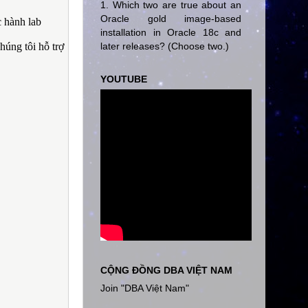
1. Which two are true about an
Oracle gold image-based
c hành lab
installation in Oracle 18c and
later releases? (Choose two.)
húng tôi hỗ trợ
YOUTUBE
CỘNG ĐỒNG DBA VIỆT NAM
Join "DBA Việt Nam"