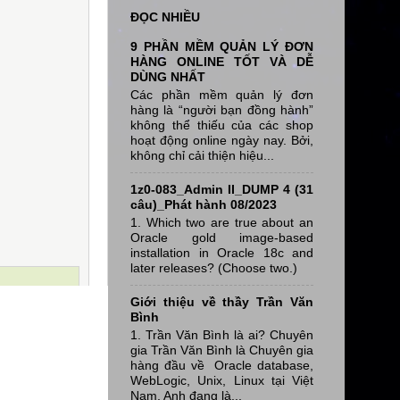
ĐỌC NHIỀU
9 PHẦN MỀM QUẢN LÝ ĐƠN
HÀNG ONLINE TỐT VÀ DỄ
DÙNG NHẤT
Các phần mềm quản lý đơn
hàng là “người bạn đồng hành”
không thể thiếu của các shop
hoạt động online ngày nay. Bởi,
không chỉ cải thiện hiệu...
1z0-083_Admin II_DUMP 4 (31
câu)_Phát hành 08/2023
1. Which two are true about an
Oracle gold image-based
installation in Oracle 18c and
later releases? (Choose two.)
Giới thiệu về thầy Trần Văn
Bình
1. Trần Văn Bình là ai? Chuyên
gia Trần Văn Bình là Chuyên gia
hàng đầu về Oracle database,
WebLogic, Unix, Linux tại Việt
Nam, Anh đang là...