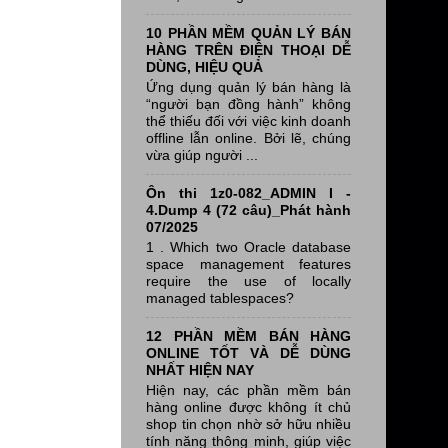
10 PHẦN MỀM QUẢN LÝ BÁN
HÀNG TRÊN ĐIỆN THOẠI DỄ
DÙNG, HIỆU QUẢ
Ứng dụng quản lý bán hàng là
“người bạn đồng hành” không
thể thiếu đối với việc kinh doanh
offline lẫn online. Bởi lẽ, chúng
vừa giúp người ...
Ôn thi 1z0-082_ADMIN I -
4.Dump 4 (72 câu)_Phát hành
07/2025
1 . Which two Oracle database
space management features
require the use of locally
managed tablespaces?
12 PHẦN MỀM BÁN HÀNG
ONLINE TỐT VÀ DỄ DÙNG
NHẤT HIỆN NAY
Hiện nay, các phần mềm bán
hàng online được không ít chủ
shop tin chọn nhờ sở hữu nhiều
tính năng thông minh, giúp việc