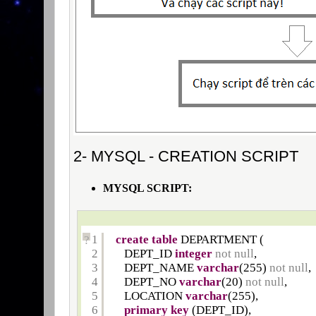
2- MYSQL - CREATION SCRIPT
MYSQL SCRIPT:
1
create
table
DEPARTMENT (
?
2
DEPT_ID 
integer
not
null
,
3
DEPT_NAME 
varchar
(255) 
not
null
,
4
DEPT_NO 
varchar
(20) 
not
null
,
5
LOCATION 
varchar
(255),
6
primary
key
(DEPT_ID),