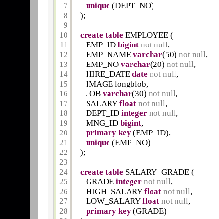
7
unique
(DEPT_NO)
8
);
9
10
create
table
EMPLOYEE (
11
EMP_ID 
bigint
not
null
,
12
EMP_NAME 
varchar
(50) 
not
null
,
13
EMP_NO 
varchar
(20) 
not
null
,
14
HIRE_DATE 
date
not
null
,
15
IMAGE longblob,
16
JOB 
varchar
(30) 
not
null
,
17
SALARY 
float
not
null
,
18
DEPT_ID 
integer
not
null
,
19
MNG_ID 
bigint
,
20
primary
key
(EMP_ID),
21
unique
(EMP_NO)
22
);
23
24
create
table
SALARY_GRADE (
25
GRADE 
integer
not
null
,
26
HIGH_SALARY 
float
not
null
,
27
LOW_SALARY 
float
not
null
,
28
primary
key
(GRADE)