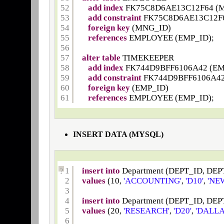
52
add
index
FK75C8D6AE13C12F64 (M
53
add
constraint
FK75C8D6AE13C12F
54
foreign
key
(MNG_ID)
55
references
EMPLOYEE (EMP_ID);
56
57
alter
table
TIMEKEEPER
58
add
index
FK744D9BFF6106A42 (EM
59
add
constraint
FK744D9BFF6106A4
60
foreign
key
(EMP_ID)
61
references
EMPLOYEE (EMP_ID);
INSERT DATA (MYSQL)
1
insert
into
Department (DEPT_ID, D
?
2
values
(10, 
'ACCOUNTING'
, 
'D10'
, 
'NE
3
4
insert
into
Department (DEPT_ID, D
5
values
(20, 
'RESEARCH'
, 
'D20'
, 
'DALLA
6