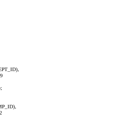
PT_ID),
9
;
P_ID),
2