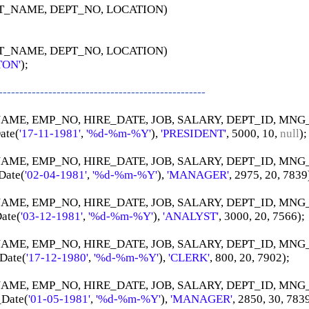
EPT_NAME, DEPT_NO, LOCATION)
EPT_NAME, DEPT_NO, LOCATION)
TON'
);
--------------------------------------------------
NAME, EMP_NO, HIRE_DATE, JOB, SALARY, DEPT_ID, MNG
ate(
'17-11-1981'
, 
'%d-%m-%Y'
), 
'PRESIDENT'
, 5000, 10, 
null
);
NAME, EMP_NO, HIRE_DATE, JOB, SALARY, DEPT_ID, MNG
Date(
'02-04-1981'
, 
'%d-%m-%Y'
), 
'MANAGER'
, 2975, 20, 7839
NAME, EMP_NO, HIRE_DATE, JOB, SALARY, DEPT_ID, MNG
Date(
'03-12-1981'
, 
'%d-%m-%Y'
), 
'ANALYST'
, 3000, 20, 7566);
NAME, EMP_NO, HIRE_DATE, JOB, SALARY, DEPT_ID, MNG
_Date(
'17-12-1980'
, 
'%d-%m-%Y'
), 
'CLERK'
, 800, 20, 7902);
NAME, EMP_NO, HIRE_DATE, JOB, SALARY, DEPT_ID, MNG
_Date(
'01-05-1981'
, 
'%d-%m-%Y'
), 
'MANAGER'
, 2850, 30, 783