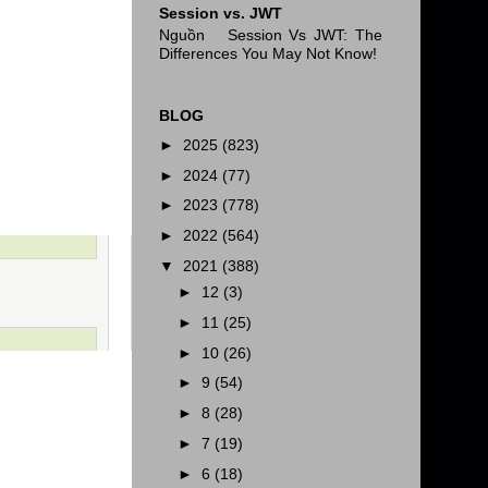
Session vs. JWT
Nguồn Session Vs JWT: The
Differences You May Not Know!
BLOG
►
2025
(823)
►
2024
(77)
►
2023
(778)
►
2022
(564)
▼
2021
(388)
►
12
(3)
►
11
(25)
►
10
(26)
►
9
(54)
►
8
(28)
►
7
(19)
►
6
(18)