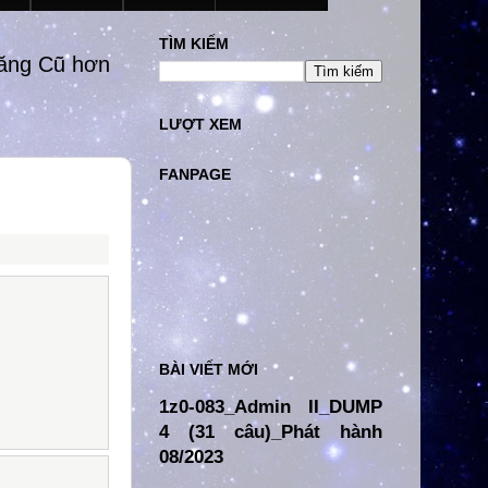
TÌM KIẾM
đăng Cũ hơn
LƯỢT XEM
FANPAGE
BÀI VIẾT MỚI
1z0-083_Admin II_DUMP
4 (31 câu)_Phát hành
08/2023