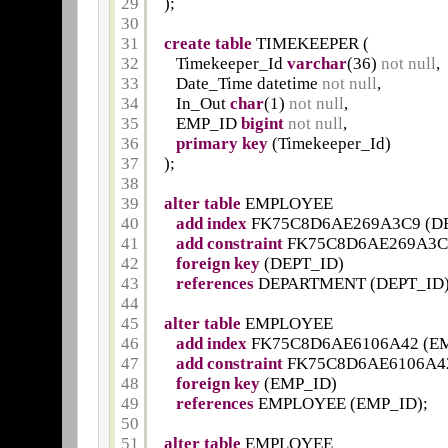
29
);
30
31
create
table
TIMEKEEPER (
32
Timekeeper_Id 
varchar
(36) 
not
null
,
33
Date_Time datetime 
not
null
,
34
In_Out 
char
(1) 
not
null
,
35
EMP_ID 
bigint
not
null
,
36
primary
key
(Timekeeper_Id)
37
);
38
39
alter
table
EMPLOYEE
40
add
index
FK75C8D6AE269A3C9 (DE
41
add
constraint
FK75C8D6AE269A3C
42
foreign
key
(DEPT_ID)
43
references
DEPARTMENT (DEPT_ID)
44
45
alter
table
EMPLOYEE
46
add
index
FK75C8D6AE6106A42 (EM
47
add
constraint
FK75C8D6AE6106A4
48
foreign
key
(EMP_ID)
49
references
EMPLOYEE (EMP_ID);
50
51
alter
table
EMPLOYEE