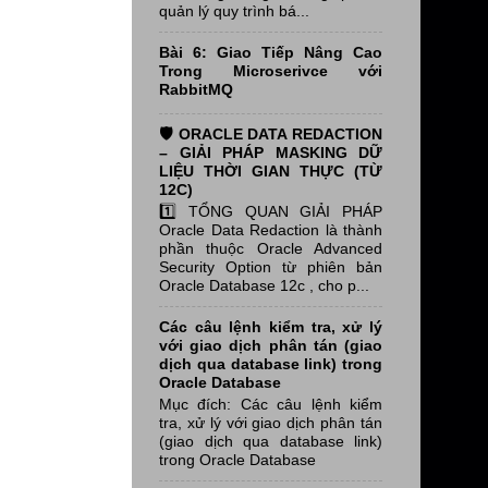
quản lý quy trình bá...
Bài 6: Giao Tiếp Nâng Cao
Trong Microserivce với
RabbitMQ
🛡️ ORACLE DATA REDACTION
– GIẢI PHÁP MASKING DỮ
LIỆU THỜI GIAN THỰC (TỪ
12C)
1️⃣ TỔNG QUAN GIẢI PHÁP
Oracle Data Redaction là thành
phần thuộc Oracle Advanced
Security Option từ phiên bản
Oracle Database 12c , cho p...
Các câu lệnh kiểm tra, xử lý
với giao dịch phân tán (giao
dịch qua database link) trong
Oracle Database
Mục đích: Các câu lệnh kiểm
tra, xử lý với giao dịch phân tán
(giao dịch qua database link)
trong Oracle Database