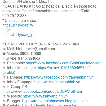
Core tại VN chỉ sau 1 khoá học.
* CÁCH ĐĂNG KÝ: Gõ (.) hoặc để lại số điện thoại hoặc
inbox https://m.me/tranvanbinh.vn hoặc Hotline/Zalo
090.29.12.888
* Chi tiết tham khảo:
https://bit.ly/oaz_w
hoặc
https://bit.ly/oaz_fp
=============================
KẾT NỐI VỚI CHUYÊN GIA TRẦN VĂN BÌNH:
📧 Mail: binhoracle@gmail.com
☎️ Mobile: 0902912888
⚡️ Skype: tranbinh48ca
👨 Facebook:
https://www.facebook.com/BinhOracleMaster
👨 Inbox Messenger:
https://m.me/101036604657441
(profile)
👨 Fanpage:
https://www.facebook.com/tranvanbinh.vn
👨 Inbox Fanpage:
https://m.me/tranvanbinh.vn
👨👩 Group FB:
https://www.facebook.com/groups/DBAVietNam
👨 Website:
https://www.tranvanbinh.vn
👨 Blogger:
https://tranvanbinhmaster.blogspot.com
🎬 Youtube:
http://bit.ly/ytb_binhoraclemaster