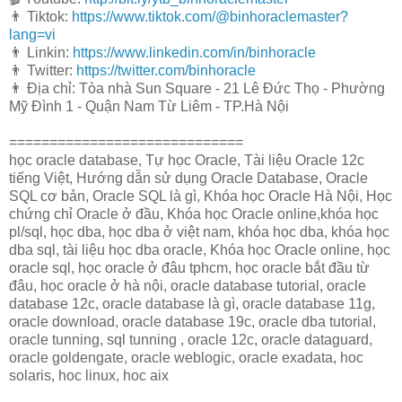
👨 Tiktok:
https://www.tiktok.com/@binhoraclemaster?
lang=vi
👨 Linkin:
https://www.linkedin.com/in/binhoracle
👨 Twitter:
https://twitter.com/binhoracle
👨 Địa chỉ: Tòa nhà Sun Square - 21 Lê Đức Thọ - Phường
Mỹ Đình 1 - Quận Nam Từ Liêm - TP.Hà Nội
=============================
học oracle database, Tự học Oracle, Tài liệu Oracle 12c
tiếng Việt, Hướng dẫn sử dụng Oracle Database, Oracle
SQL cơ bản, Oracle SQL là gì, Khóa học Oracle Hà Nội, Học
chứng chỉ Oracle ở đầu, Khóa học Oracle online,khóa học
pl/sql, học dba, học dba ở việt nam, khóa học dba, khóa học
dba sql, tài liệu học dba oracle, Khóa học Oracle online, học
oracle sql, học oracle ở đâu tphcm, học oracle bắt đầu từ
đâu, học oracle ở hà nội, oracle database tutorial, oracle
database 12c, oracle database là gì, oracle database 11g,
oracle download, oracle database 19c, oracle dba tutorial,
oracle tunning, sql tunning , oracle 12c, oracle dataguard,
oracle goldengate, oracle weblogic, oracle exadata, hoc
solaris, hoc linux, hoc aix