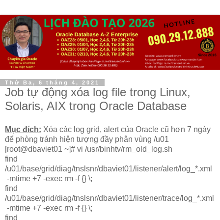
Thứ Ba, 6 tháng 4, 2021
Job tự động xóa log file trong Linux,
Solaris, AIX trong Oracle Database
Mục đích:
Xóa các log grid, alert của Oracle cũ hơn 7 ngày
để phòng tránh hiện tượng đầy phân vùng /u01
[root@dbaviet01 ~]# vi /usr/binhtv/rm_old_log.sh
find
/u01/base/grid/diag/tnslsnr/dbaviet01/listener/alert/log_*.xml
-mtime +7 -exec rm -f {} \;
find
/u01/base/grid/diag/tnslsnr/dbaviet01/listener/trace/log_*.xml
-mtime +7 -exec rm -f {} \;
find