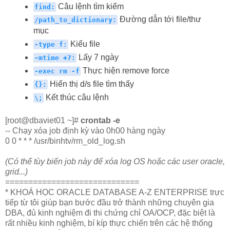
Câu lệnh tìm kiếm
find:
Đường dẫn tới file/thư
/path_to_dictionary
:
mục
Kiểu file
-type f:
Lấy 7 ngày
-mtime +7:
Thực hiện remove force
-exec rm -f
Hiển thị d/s file tìm thấy
{}:
Kết thúc câu lệnh
\;
[root@dbaviet01 ~]#
crontab -e
-- Chạy xóa job định kỳ vào 0h00 hàng ngày
0 0 * * * /usr/binhtv/rm_old_log.sh
(Có thể tùy biến job này để xóa log OS hoặc các user oracle,
grid...)
=============================
* KHOÁ HỌC ORACLE DATABASE A-Z ENTERPRISE trực
tiếp từ tôi giúp bạn bước đầu trở thành những chuyên gia
DBA, đủ kinh nghiệm đi thi chứng chỉ OA/OCP, đặc biệt là
rất nhiều kinh nghiệm, bí kíp thực chiến trên các hệ thống