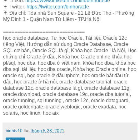
👨 Linkin:
https://www.linkedin.com/in/binhoracle
👨 Twitter:
https://twitter.com/binhoracle
👨 Địa chỉ: Tòa nhà Sun Square - 21 Lê Đức Thọ - Phường
Mỹ Đình 1 - Quận Nam Từ Liêm - TP.Hà Nội
=============================
học oracle database, Tự học Oracle, Tài liệu Oracle 12c
tiếng Việt, Hướng dẫn sử dụng Oracle Database, Oracle
SQL cơ bản, Oracle SQL là gì, Khóa học Oracle Hà Nội, Học
chứng chỉ Oracle ở đầu, Khóa học Oracle online,khóa học
pl/sql, học dba, học dba ở việt nam, khóa học dba, khóa học
dba sql, tài liệu học dba oracle, Khóa học Oracle online, học
oracle sql, học oracle ở đâu tphcm, học oracle bắt đầu từ
đâu, học oracle ở hà nội, oracle database tutorial, oracle
database 12c, oracle database là gì, oracle database 11g,
oracle download, oracle database 19c, oracle dba tutorial,
oracle tunning, sql tunning , oracle 12c, oracle dataguard,
oracle goldengate, oracle weblogic, oracle exadata, hoc
solaris, hoc linux, hoc aix
binhtv10
lúc
tháng 5 23, 2021