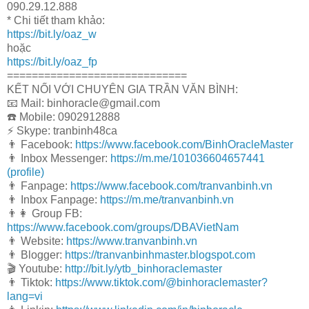
090.29.12.888
* Chi tiết tham khảo:
https://bit.ly/oaz_w
hoặc
https://bit.ly/oaz_fp
=============================
KẾT NỐI VỚI CHUYÊN GIA TRẦN VĂN BÌNH:
📧 Mail: binhoracle@gmail.com
☎️ Mobile: 0902912888
⚡️ Skype: tranbinh48ca
👨 Facebook:
https://www.facebook.com/BinhOracleMaster
👨 Inbox Messenger:
https://m.me/101036604657441
(profile)
👨 Fanpage:
https://www.facebook.com/tranvanbinh.vn
👨 Inbox Fanpage:
https://m.me/tranvanbinh.vn
👨👩 Group FB:
https://www.facebook.com/groups/DBAVietNam
👨 Website:
https://www.tranvanbinh.vn
👨 Blogger:
https://tranvanbinhmaster.blogspot.com
🎬 Youtube:
http://bit.ly/ytb_binhoraclemaster
👨 Tiktok:
https://www.tiktok.com/@binhoraclemaster?
lang=vi