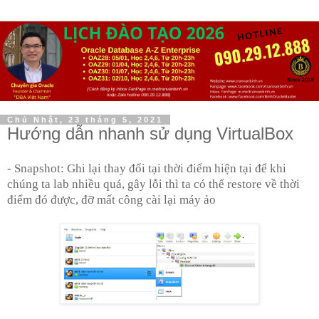
Chủ Nhật, 23 tháng 5, 2021
Hướng dẫn nhanh sử dụng VirtualBox
- Snapshot: Ghi lại thay đổi tại thời điểm hiện tại để khi
chúng ta lab nhiều quá, gây lỗi thì ta có thể restore về thời
điểm đó được, đỡ mất công cài lại máy ảo