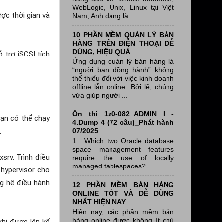
WebLogic, Unix, Linux tại Việt
ợc thời gian và
Nam, Anh đang là...
10 PHẦN MỀM QUẢN LÝ BÁN
HÀNG TRÊN ĐIỆN THOẠI DỄ
DÙNG, HIỆU QUẢ
ỗ trợ iSCSI tích
Ứng dụng quản lý bán hàng là
“người bạn đồng hành” không
thể thiếu đối với việc kinh doanh
offline lẫn online. Bởi lẽ, chúng
vừa giúp người ...
Ôn thi 1z0-082_ADMIN I -
Bạn có thể chạy
4.Dump 4 (72 câu)_Phát hành
.
07/2025
1 . Which two Oracle database
space management features
srv. Trình điều
require the use of locally
managed tablespaces?
 hypervisor cho
ng hệ điều hành
12 PHẦN MỀM BÁN HÀNG
ONLINE TỐT VÀ DỄ DÙNG
NHẤT HIỆN NAY
Hiện nay, các phần mềm bán
hàng online được không ít chủ
khi được lên kế