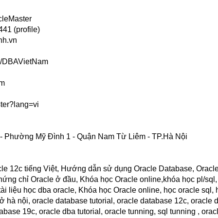
cleMaster
41 (profile)
nh.vn
ps/DBAVietNam
om
ter?lang=vi
ọ - Phường Mỹ Đình 1 - Quận Nam Từ Liêm - TP.Hà Nội
acle 12c tiếng Việt, Hướng dẫn sử dụng Oracle Database, Oracl
hứng chỉ Oracle ở đầu, Khóa học Oracle online,khóa học pl/sql,
ài liệu học dba oracle, Khóa học Oracle online, học oracle sql, 
 hà nội, oracle database tutorial, oracle database 12c, oracle d
ase 19c, oracle dba tutorial, oracle tunning, sql tunning , orac