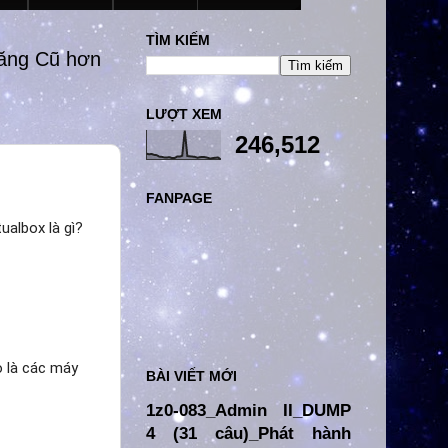
TÌM KIẾM
đăng Cũ hơn
LƯỢT XEM
246,512
FANPAGE
ualbox là gì?
o là các máy
BÀI VIẾT MỚI
1z0-083_Admin II_DUMP
4 (31 câu)_Phát hành