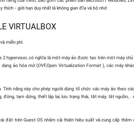
ành riêng của mình, bao gồm các phiên bản Microsoft Windows, Li
 thích - giới hạn duy nhất là không gian đĩa và bộ nhớ.
LE VIRTUALBOX
và miễn phí.
pe 2 hypervisor, có nghĩa là một máy ảo được tạo trên một máy chủ
 dạng ảo hóa mở (OVF,Open Virtualization Format ), các máy khá
m. Tính năng này cho phép người dùng tổ chức các máy ảo theo các
óng, tạm dừng, thiết lập lại, lưu trạng thái, tắt máy, tắt nguồn,..
cài đặt trên Guest OS nhằm cải thiện hiệu suất và cung cấp thêm 