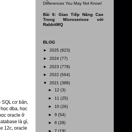
Differences You May Not Know!
Bài 6: Giao Tiếp Nâng Cao
Trong Microserivce với
RabbitMQ
BLOG
►
2025
(823)
►
2024
(77)
►
2023
(778)
►
2022
(564)
▼
2021
(388)
►
12
(3)
►
11
(25)
e SQL cơ bản,
►
10
(26)
 học dba, học
►
9
(54)
học oracle ở
atabase là gì,
►
8
(28)
le 12c, oracle
►
7
(19)