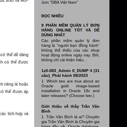
nux, BSD và MS-
Join "DBA Việt Nam"
ĐỌC NHIỀU
9 PHẦN MỀM QUẢN LÝ ĐƠN
HÀNG ONLINE TỐT VÀ DỄ
DÙNG NHẤT
Các phần mềm quản lý đơn
hàng là “người bạn đồng hành”
không thể thiếu của các shop
 có thể dễ dàng
hoạt động online ngày nay. Bởi,
không chỉ cải thiện hiệu...
ch có thể được
1z0-083_Admin II_DUMP 4 (31
câu)_Phát hành 08/2023
1. Which two are true about an
h riêng lẻ hoặc
Oracle gold image-based
installation in Oracle 18c and
. có thể được áp
later releases? (Choose two.)
Giới thiệu về thầy Trần Văn
Bình
các tích hợp và
1. Trần Văn Bình là ai? Chuyên
gia Trần Văn Bình là Chuyên gia
hàng đầu về Oracle database,