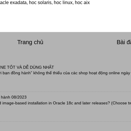
cle exadata, hoc solaris, hoc linux, hoc aix
Trang chủ
Bài 
INE TỐT VÀ DỄ DÙNG NHẤT
 bạn đồng hành” không thể thiếu của các shop hoạt động online ngày 
 hành 08/2023
d image-based installation in Oracle 18c and later releases? (Choose t