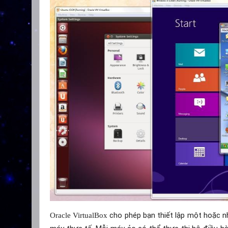
cho phép bạn thiết lập một hoặc nh
Oracle VirtualBox