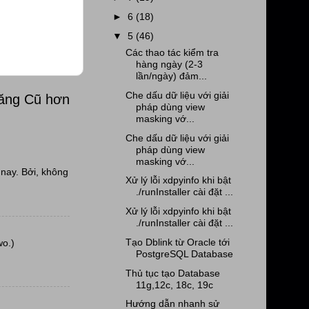
►
6
(18)
▼
5
(46)
Các thao tác kiểm tra
hàng ngày (2-3
lần/ngày) đảm...
Che dấu dữ liệu với giải
đăng Cũ hơn
pháp dùng view
masking vớ...
Che dấu dữ liệu với giải
pháp dùng view
masking vớ...
nay. Bởi, không
Xử lý lỗi xdpyinfo khi bật
./runInstaller cài đặt ...
Xử lý lỗi xdpyinfo khi bật
./runInstaller cài đặt ...
Tạo Dblink từ Oracle tới
wo.)
PostgreSQL Database
Thủ tục tạo Database
11g,12c, 18c, 19c
Hướng dẫn nhanh sử