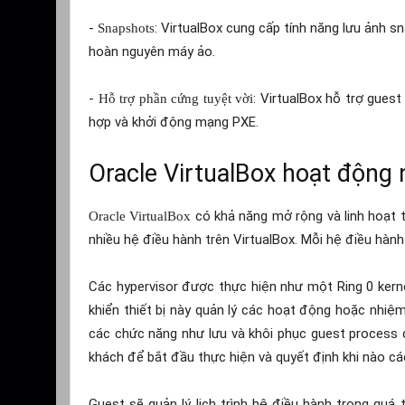
-
: VirtualBox cung cấp tính năng lưu ảnh 
Snapshots
hoàn nguyên máy ảo.
-
: VirtualBox hỗ trợ guest
Hỗ trợ phần cứng tuyệt vời
hợp và khởi động mạng PXE.
Oracle VirtualBox hoạt động 
có khả năng mở rộng và linh hoạt t
Oracle VirtualBox
nhiều hệ điều hành trên VirtualBox. Mỗi hệ điều hà
Các hypervisor được thực hiện như một Ring 0 kernel 
khiển thiết bị này quản lý các hoạt động hoặc nhiệ
các chức năng như lưu và khôi phục guest process 
khách để bắt đầu thực hiện và quyết định khi nào c
Guest sẽ quản lý lịch trình hệ điều hành trong quá 