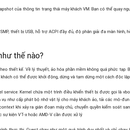
snapshot của thông tin trạng thái máy khách VM. Bạn có thể quay ngư
 SMP, thiết bị USB, hỗ trợ ACPI đầy đủ, độ phân giải đa màn hình, h
như thế nào?
heo thiết kế. Về lý thuyết, ảo hóa phần mềm không quá phức tạp. 
nh khách có thể được khởi động, dừng và tạm dừng một cách độc lập
service. Kernel chứa một trình điều khiển thiết bị được gọi là vbox
m vụ như cấp phát bộ nhớ vật lý cho máy khách ảo, tải các mô-đun
context khi xảy ra gián đoạn máy chủ, chuyển quyền kiểm soát sa
ác sự kiện VT-x hoặc AMD-V cần được xử lý.
trình thực thi. Guest chạy như một quá trình duy nhất và chỉ chạy 