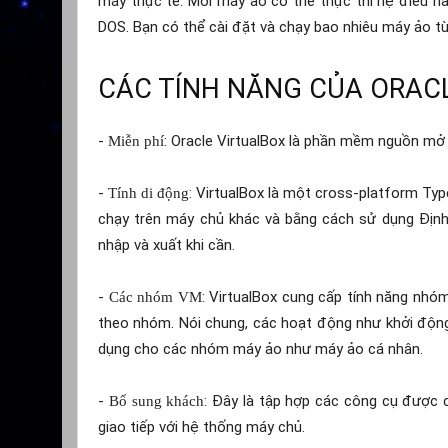
máy thực tế. Mỗi máy ảo có thể thực thi hệ điều h
DOS. Bạn có thể cài đặt và chạy bao nhiêu máy ảo tùy
CÁC TÍNH NĂNG CỦA ORAC
-
: Oracle VirtualBox là phần mềm nguồn mở 
Miễn phí
-
: VirtualBox là một cross-platform Ty
Tính di động
chạy trên máy chủ khác và bằng cách sử dụng Định
nhập và xuất khi cần.
-
: VirtualBox cung cấp tính năng nhó
Các nhóm VM
theo nhóm. Nói chung, các hoạt động như khởi động, đ
dụng cho các nhóm máy ảo như máy ảo cá nhân.
-
: Đây là tập hợp các công cụ được 
Bổ sung khách
giao tiếp với hệ thống máy chủ.