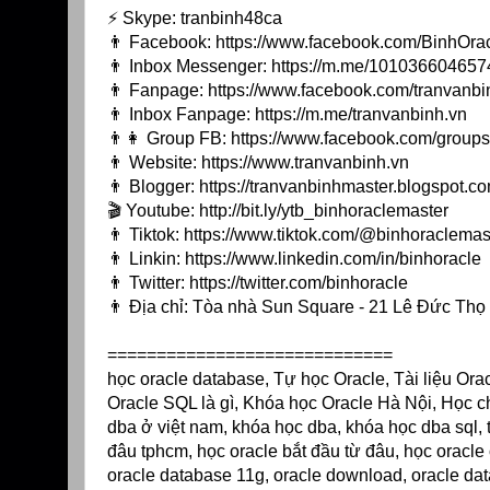
⚡️ Skype: tranbinh48ca
👨 Facebook:
https://www.facebook.com/BinhOra
👨 Inbox Messenger:
https://m.me/1010366046574
👨 Fanpage:
https://www.facebook.com/tranvanbi
👨 Inbox Fanpage:
https://m.me/tranvanbinh.vn
👨👩 Group FB:
https://www.facebook.com/grou
👨 Website:
https://www.tranvanbinh.vn
👨 Blogger:
https://tranvanbinhmaster.blogspot.c
🎬 Youtube:
http://bit.ly/ytb_binhoraclemaster
👨 Tiktok:
https://www.tiktok.com/@binhoraclemas
👨 Linkin:
https://www.linkedin.com/in/binhoracle
👨 Twitter:
https://twitter.com/binhoracle
👨 Địa chỉ: Tòa nhà Sun Square - 21 Lê Đức Th
=============================
học oracle database, Tự học Oracle, Tài liệu Or
Oracle SQL là gì, Khóa học Oracle Hà Nội, Học c
dba ở việt nam, khóa học dba, khóa học dba sql, t
đâu tphcm, học oracle bắt đầu từ đâu, học oracle ở
oracle database 11g, oracle download, oracle datab