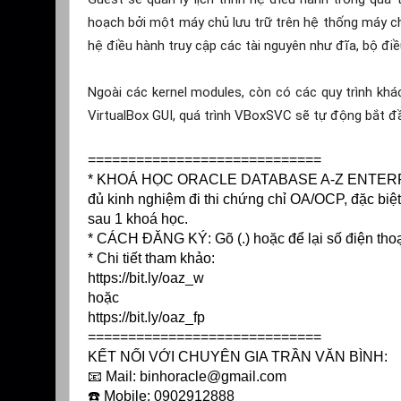
hoạch bởi một máy chủ lưu trữ trên hệ thống máy chủ
hệ điều hành truy cập các tài nguyên như đĩa, bộ điề
Ngoài các kernel modules, còn có các quy trình kh
VirtualBox GUI, quá trình VBoxSVC sẽ tự động bắt đ
=============================
* KHOÁ HỌC ORACLE DATABASE A-Z ENTERPRISE 
đủ kinh nghiệm đi thi chứng chỉ OA/OCP, đặc biệt 
sau 1 khoá học.
* CÁCH ĐĂNG KÝ: Gõ (.) hoặc để lại số điện tho
* Chi tiết tham khảo:
https://bit.ly/oaz_w
hoặc
https://bit.ly/oaz_fp
=============================
KẾT NỐI VỚI CHUYÊN GIA TRẦN VĂN BÌNH:
📧 Mail: binhoracle@gmail.com
☎️ Mobile: 0902912888