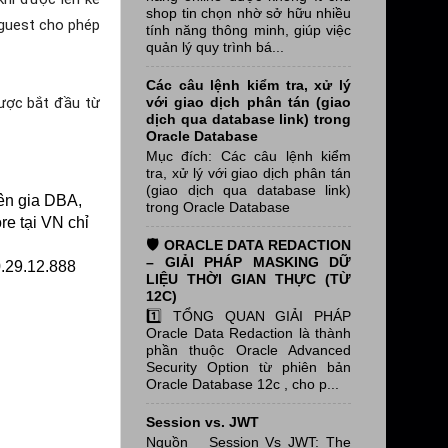
shop tin chọn nhờ sở hữu nhiều
 guest cho phép
tính năng thông minh, giúp việc
quản lý quy trình bá...
Các câu lệnh kiểm tra, xử lý
được bắt đầu từ
với giao dịch phân tán (giao
dịch qua database link) trong
Oracle Database
Mục đích: Các câu lệnh kiểm
tra, xử lý với giao dịch phân tán
(giao dịch qua database link)
ên gia DBA,
trong Oracle Database
re tại VN chỉ
🛡️ ORACLE DATA REDACTION
– GIẢI PHÁP MASKING DỮ
.29.12.888
LIỆU THỜI GIAN THỰC (TỪ
12C)
1️⃣ TỔNG QUAN GIẢI PHÁP
Oracle Data Redaction là thành
phần thuộc Oracle Advanced
Security Option từ phiên bản
Oracle Database 12c , cho p...
Session vs. JWT
Nguồn Session Vs JWT: The