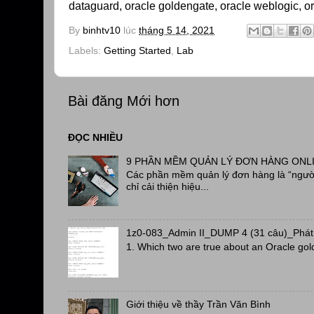
dataguard, oracle goldengate, oracle weblogic, ora
By
binhtv10
lúc
tháng 5 14, 2021
Labels:
Getting Started
,
Lab
Bài đăng Mới hơn
ĐỌC NHIỀU
9 PHẦN MỀM QUẢN LÝ ĐƠN HÀNG ONL
Các phần mềm quản lý đơn hàng là “người
chỉ cải thiện hiệu...
1z0-083_Admin II_DUMP 4 (31 câu)_Phát
1. Which two are true about an Oracle gol
Giới thiệu về thầy Trần Văn Bình