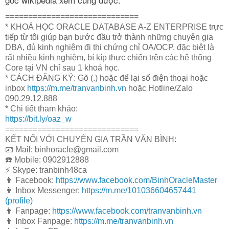
=============================
* KHOÁ HỌC ORACLE DATABASE A-Z ENTERPRISE trực
tiếp từ tôi giúp bạn bước đầu trở thành những chuyên gia
DBA, đủ kinh nghiệm đi thi chứng chỉ OA/OCP, đặc biệt là
rất nhiều kinh nghiệm, bí kíp thực chiến trên các hệ thống
Core tại VN chỉ sau 1 khoá học.
* CÁCH ĐĂNG KÝ: Gõ (.) hoặc để lại số điện thoại hoặc
inbox
https://m.me/tranvanbinh.vn
hoặc Hotline/Zalo
090.29.12.888
* Chi tiết tham khảo:
https://bit.ly/oaz_w
=============================
KẾT NỐI VỚI CHUYÊN GIA TRẦN VĂN BÌNH:
📧 Mail: binhoracle@gmail.com
☎️ Mobile: 0902912888
⚡️ Skype: tranbinh48ca
👨 Facebook:
https://www.facebook.com/BinhOracleMaster
👨 Inbox Messenger:
https://m.me/101036604657441
(profile)
👨 Fanpage:
https://www.facebook.com/tranvanbinh.vn
👨 Inbox Fanpage:
https://m.me/tranvanbinh.vn