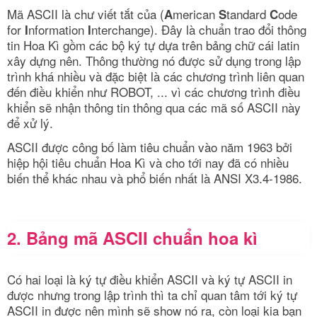
Mã ASCII là chư viết tắt của (
merican
tandard
ode
A
S
C
for
nformation
nterchange). Đây là chuẩn trao đổi thông
I
I
tin Hoa Kì gồm các bộ ký tự dựa trên bảng chữ cái latin
xây dựng nên. Thông thường nó được sử dụng trong lập
trình khá nhiều và đặc biệt là các chương trình liên quan
đến điều khiển như ROBOT, ... vì các chương trình điều
khiển sẽ nhận thông tin thông qua các mã số ASCII này
để xử lý.
ASCII được công bố làm tiêu chuẩn vào năm 1963 bởi
hiệp hội tiêu chuẩn Hoa Kì và cho tới nay đã có nhiều
biến thể khác nhau và phổ biến nhất là ANSI X3.4-1986.
2. Bảng mã ASCII chuẩn hoa kì
Có hai loại là ký tự điều khiển ASCII và ký tự ASCII in
được nhưng trong lập trình thì ta chỉ quan tâm tới ký tự
ASCII in được nên mình sẽ show nó ra, còn loại kia bạn