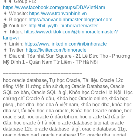
👨👩 Group FB:
https://www.facebook.com/groups/DBAVietNam
👨 Website:
https://www.tranvanbinh.vn
👨 Blogger:
https://tranvanbinhmaster.blogspot.com
🎬 Youtube:
http://bit.ly/ytb_binhoraclemaster
👨 Tiktok:
https://www.tiktok.com/@binhoraclemaster?
lang=vi
👨 Linkin:
https://www.linkedin.com/in/binhoracle
👨 Twitter:
https://twitter.com/binhoracle
👨 Địa chỉ: Tòa nhà Sun Square - 21 Lê Đức Thọ - Phường
Mỹ Đình 1 - Quận Nam Từ Liêm - TP.Hà Nội
=============================
học oracle database, Tự học Oracle, Tài liệu Oracle 12c
tiếng Việt, Hướng dẫn sử dụng Oracle Database, Oracle
SQL cơ bản, Oracle SQL là gì, Khóa học Oracle Hà Nội, Học
chứng chỉ Oracle ở đầu, Khóa học Oracle online,khóa học
pl/sql, học dba, học dba ở việt nam, khóa học dba, khóa học
dba sql, tài liệu học dba oracle, Khóa học Oracle online, học
oracle sql, học oracle ở đâu tphcm, học oracle bắt đầu từ
đâu, học oracle ở hà nội, oracle database tutorial, oracle
database 12c, oracle database là gì, oracle database 11g,
oracle download, oracle database 19c, oracle dba tutorial,