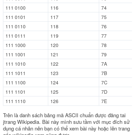
111 0100
116
74
111 0101
117
75
111 0110
118
76
111 0111
119
77
111 1000
120
78
111 1001
121
79
111 1010
122
7A
111 1011
123
7B
111 1100
124
7C
111 1101
125
7D
111 1110
126
7E
Trên là danh sách bảng mã ASCII chuẩn được đăng tai
jtrang Wikipedia. Bài này mình sưu tầm với mục đích sử
dụng cá nhân nên bạn có thể xem bài này hoặc lên trang
gốc wikipedia xem cũng được.