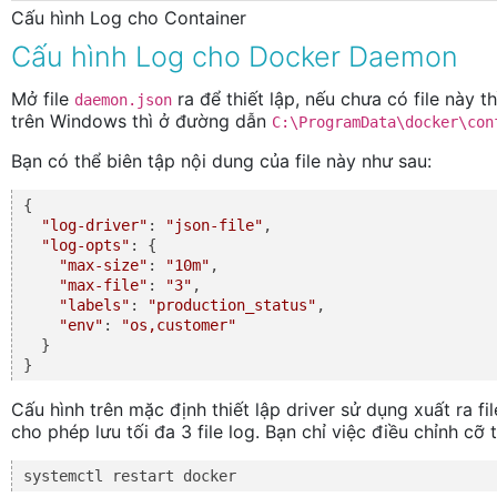
Cấu hình Log cho Container
Cấu hình Log cho Docker Daemon
Mở file
ra để thiết lập, nếu chưa có file này 
daemon.json
trên Windows thì ở đường dẫn
C:\ProgramData\docker\con
Bạn có thể biên tập nội dung của file này như sau:
{

"log-driver"
: 
"json-file"
,

"log-opts"
: {

"max-size"
: 
"10m"
,

"max-file"
: 
"3"
,

"labels"
: 
"production_status"
,

"env"
: 
"os,customer"
  }

Cấu hình trên mặc định thiết lập driver sử dụng xuất ra fil
cho phép lưu tối đa 3 file log. Bạn chỉ việc điều chỉnh cỡ
systemctl restart docker