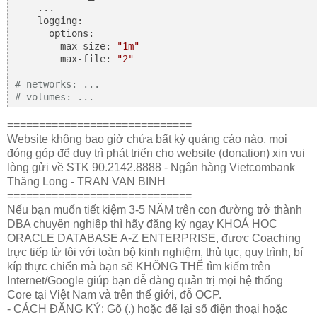
    ... 

    logging:

      options:

        max-size: 
"1m"
        max-file: 
"2"
# networks: ...
# volumes: ...
=============================
Website không bao giờ chứa bất kỳ quảng cáo nào, mọi
đóng góp để duy trì phát triển cho website (donation) xin vui
lòng gửi về STK 90.2142.8888 - Ngân hàng Vietcombank
Thăng Long - TRAN VAN BINH
=============================
Nếu bạn muốn tiết kiệm 3-5 NĂM trên con đường trở thành
DBA chuyên nghiệp thì hãy đăng ký ngay KHOÁ HỌC
ORACLE DATABASE A-Z ENTERPRISE, được Coaching
trực tiếp từ tôi với toàn bộ kinh nghiệm, thủ tục, quy trình, bí
kíp thực chiến mà bạn sẽ KHÔNG THỂ tìm kiếm trên
Internet/Google giúp bạn dễ dàng quản trị mọi hệ thống
Core tại Việt Nam và trên thế giới, đỗ OCP.
- CÁCH ĐĂNG KÝ: Gõ (.) hoặc để lại số điện thoại hoặc