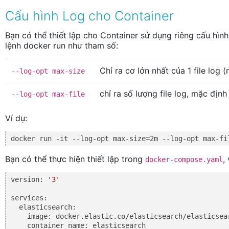
Cấu hình Log cho Container
Bạn có thể thiết lập cho Container sử dụng riêng cấu hìn
lệnh docker run như tham số:
Chỉ ra cơ lớn nhất của 1 file log
--log-opt max-size
chỉ ra số lượng file log, mặc định
--log-opt max-file
Ví dụ:
docker run -it --log-opt max-size=2m --log-opt max-fi
Bạn có thể thực hiện thiết lập trong
,
docker-compose.yaml
version: 
'3'
services:

  elasticsearch:

    image: docker.elastic.co/elasticsearch/elasticsear
    container_name: elasticsearch
