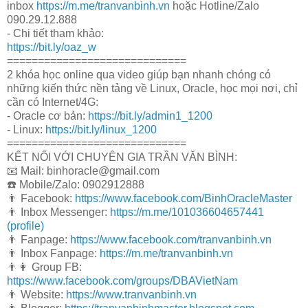
inbox
https://m.me/tranvanbinh.vn
hoặc Hotline/Zalo
090.29.12.888
- Chi tiết tham khảo:
https://bit.ly/oaz_w
=============================
2 khóa học online qua video giúp bạn nhanh chóng có
những kiến thức nền tảng về Linux, Oracle, học mọi nơi, chỉ
cần có Internet/4G:
- Oracle cơ bản:
https://bit.ly/admin1_1200
- Linux:
https://bit.ly/linux_1200
=============================
KẾT NỐI VỚI CHUYÊN GIA TRẦN VĂN BÌNH:
📧 Mail: binhoracle@gmail.com
☎️ Mobile/Zalo: 0902912888
👨 Facebook:
https://www.facebook.com/BinhOracleMaster
👨 Inbox Messenger:
https://m.me/101036604657441
(profile)
👨 Fanpage:
https://www.facebook.com/tranvanbinh.vn
👨 Inbox Fanpage:
https://m.me/tranvanbinh.vn
👨👩 Group FB:
https://www.facebook.com/groups/DBAVietNam
👨 Website:
https://www.tranvanbinh.vn