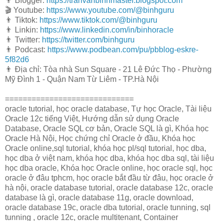
👨 Blogger:
https://tranvanbinhmaster.blogspot.com
🎬 Youtube:
https://www.youtube.com/@binhguru
👨 Tiktok:
https://www.tiktok.com/@binhguru
👨 Linkin:
https://www.linkedin.com/in/binhoracle
👨 Twitter:
https://twitter.com/binhguru
👨 Podcast:
https://www.podbean.com/pu/pbblog-eskre-
5f82d6
👨 Địa chỉ: Tòa nhà Sun Square - 21 Lê Đức Thọ - Phường
Mỹ Đình 1 - Quận Nam Từ Liêm - TP.Hà Nội
=============================
oracle tutorial, học oracle database, Tự học Oracle, Tài liệu
Oracle 12c tiếng Việt, Hướng dẫn sử dụng Oracle
Database, Oracle SQL cơ bản, Oracle SQL là gì, Khóa học
Oracle Hà Nội, Học chứng chỉ Oracle ở đầu, Khóa học
Oracle online,sql tutorial, khóa học pl/sql tutorial, học dba,
học dba ở việt nam, khóa học dba, khóa học dba sql, tài liệu
học dba oracle, Khóa học Oracle online, học oracle sql, học
oracle ở đâu tphcm, học oracle bắt đầu từ đâu, học oracle ở
hà nội, oracle database tutorial, oracle database 12c, oracle
database là gì, oracle database 11g, oracle download,
oracle database 19c, oracle dba tutorial, oracle tunning, sql
tunning , oracle 12c, oracle multitenant, Container