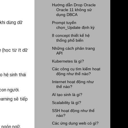
Hướng dẫn Drop Oracle
Oracle 11 không sử
dụng DBCA
 khi dùng dữ
Prompt tuyển
chọn_Update định kỳ
8 concept thiết kế hệ
thống phổ biến
Những cách phân trang
g
(học từ ít dữ
API
Kubernetes là gì?
Các công cụ tìm kiếm hoạt
động như thế nào?
o hệ sinh thái
Internet hoạt động như
thế nào?
con người.
AI tạo sinh là gì?
arning sẽ tiếp
Scalability là gì?
SSH hoạt động như thế
nào?
Các ứng dụng web có gì?
ý ngôn ngữ,