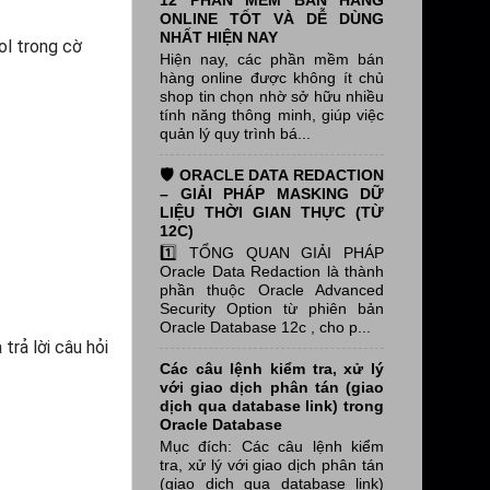
12 PHẦN MỀM BÁN HÀNG
ONLINE TỐT VÀ DỄ DÙNG
NHẤT HIỆN NAY
ol trong cờ
Hiện nay, các phần mềm bán
hàng online được không ít chủ
shop tin chọn nhờ sở hữu nhiều
tính năng thông minh, giúp việc
quản lý quy trình bá...
🛡️ ORACLE DATA REDACTION
– GIẢI PHÁP MASKING DỮ
LIỆU THỜI GIAN THỰC (TỪ
12C)
1️⃣ TỔNG QUAN GIẢI PHÁP
Oracle Data Redaction là thành
phần thuộc Oracle Advanced
Security Option từ phiên bản
Oracle Database 12c , cho p...
trả lời câu hỏi
Các câu lệnh kiểm tra, xử lý
với giao dịch phân tán (giao
dịch qua database link) trong
Oracle Database
Mục đích: Các câu lệnh kiểm
tra, xử lý với giao dịch phân tán
(giao dịch qua database link)