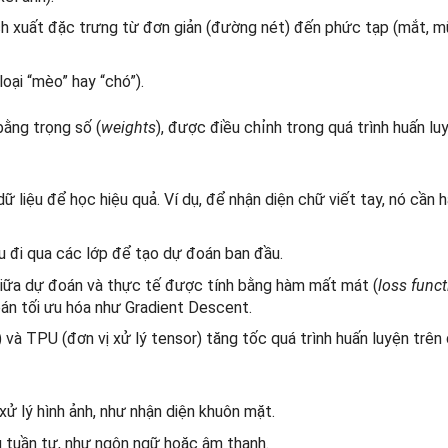
trích xuất đặc trưng từ đơn giản (đường nét) đến phức tạp (mắt, m
loại “mèo” hay “chó”).
bằng trọng số (
weights
), được điều chỉnh trong quá trình huấn lu
ữ liệu để học hiệu quả. Ví dụ, để nhận diện chữ viết tay, nó cần 
ệu đi qua các lớp để tạo dự đoán ban đầu.
 giữa dự đoán và thực tế được tính bằng hàm mất mát (
loss funct
oán tối ưu hóa như Gradient Descent.
) và TPU (đơn vị xử lý tensor) tăng tốc quá trình huấn luyện trên d
xử lý hình ảnh, như nhận diện khuôn mặt.
ệu tuần tự, như ngôn ngữ hoặc âm thanh.