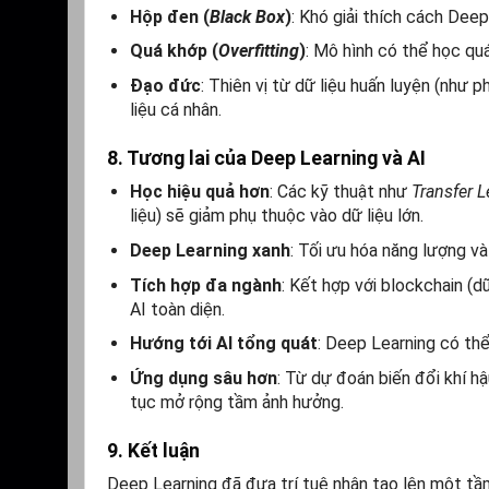
Hộp đen (
Black Box
)
: Khó giải thích cách Deep
Quá khớp (
Overfitting
)
: Mô hình có thể học quá
Đạo đức
: Thiên vị từ dữ liệu huấn luyện (như 
liệu cá nhân.
8. Tương lai của Deep Learning và AI
Học hiệu quả hơn
: Các kỹ thuật như
Transfer L
liệu) sẽ giảm phụ thuộc vào dữ liệu lớn.
Deep Learning xanh
: Tối ưu hóa năng lượng v
Tích hợp đa ngành
: Kết hợp với blockchain (dữ
AI toàn diện.
Hướng tới AI tổng quát
: Deep Learning có t
Ứng dụng sâu hơn
: Từ dự đoán biến đổi khí h
tục mở rộng tầm ảnh hưởng.
9. Kết luận
Deep Learning đã đưa trí tuệ nhân tạo lên một tầm