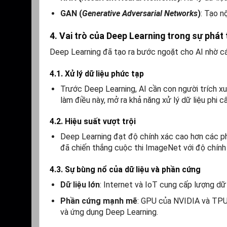
GAN (
Generative Adversarial Networks
)
: Tạo n
4. Vai trò của Deep Learning trong sự phát 
Deep Learning đã tạo ra bước ngoặt cho AI nhờ cá
4.1. Xử lý dữ liệu phức tạp
Trước Deep Learning, AI cần con người trích x
làm điều này, mở ra khả năng xử lý dữ liệu phi c
4.2. Hiệu suất vượt trội
Deep Learning đạt độ chính xác cao hơn các p
đã chiến thắng cuộc thi ImageNet với độ chính
4.3. Sự bùng nổ của dữ liệu và phần cứng
Dữ liệu lớn
: Internet và IoT cung cấp lượng dữ
Phần cứng mạnh mẽ
: GPU của NVIDIA và TPU 
và ứng dụng Deep Learning.