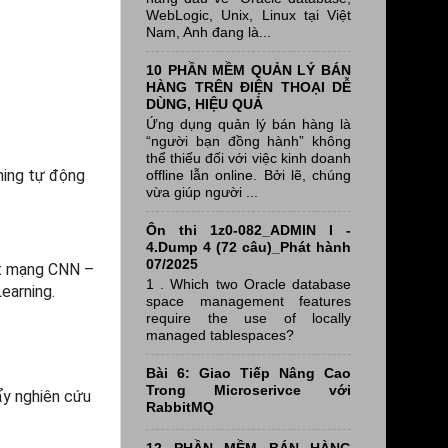
WebLogic, Unix, Linux tại Việt
Nam, Anh đang là...
10 PHẦN MỀM QUẢN LÝ BÁN
HÀNG TRÊN ĐIỆN THOẠI DỄ
DÙNG, HIỆU QUẢ
Ứng dụng quản lý bán hàng là
“người bạn đồng hành” không
thể thiếu đối với việc kinh doanh
ning tự động
offline lẫn online. Bởi lẽ, chúng
vừa giúp người ...
Ôn thi 1z0-082_ADMIN I -
4.Dump 4 (72 câu)_Phát hành
07/2025
ột mạng CNN –
1 . Which two Oracle database
earning.
space management features
require the use of locally
managed tablespaces?
Bài 6: Giao Tiếp Nâng Cao
Trong Microserivce với
ẩy nghiên cứu
RabbitMQ