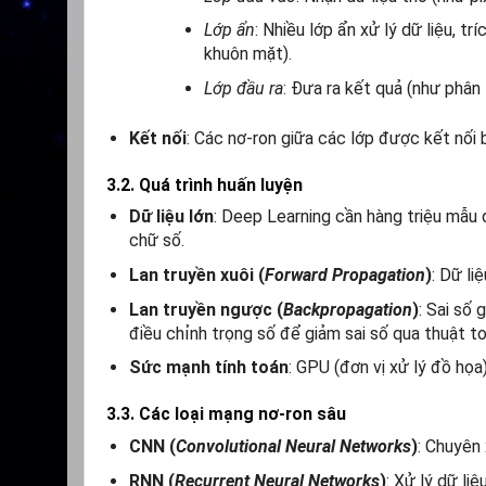
Lớp ẩn
: Nhiều lớp ẩn xử lý dữ liệu, 
khuôn mặt).
Lớp đầu ra
: Đưa ra kết quả (như phân 
Kết nối
: Các nơ-ron giữa các lớp được kết nối 
3.2. Quá trình huấn luyện
Dữ liệu lớn
: Deep Learning cần hàng triệu mẫu d
chữ số.
Lan truyền xuôi (
Forward Propagation
)
: Dữ li
Lan truyền ngược (
Backpropagation
)
: Sai số
điều chỉnh trọng số để giảm sai số qua thuật t
Sức mạnh tính toán
: GPU (đơn vị xử lý đồ họa
3.3. Các loại mạng nơ-ron sâu
CNN (
Convolutional Neural Networks
)
: Chuyên 
RNN (
Recurrent Neural Networks
)
: Xử lý dữ li