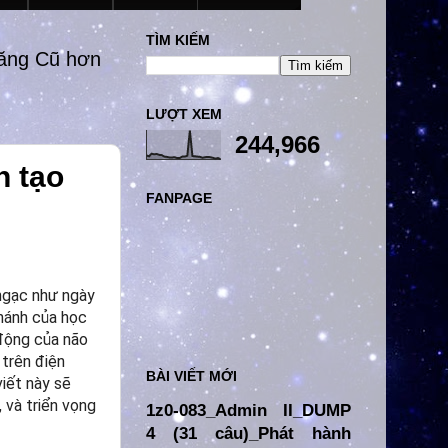
TÌM KIẾM
đăng Cũ hơn
LƯỢT XEM
244,966
n tạo
FANPAGE
 ngạc như ngày
nhánh của học
động của não
 trên điện
BÀI VIẾT MỚI
viết này sẽ
 và triển vọng
1z0-083_Admin II_DUMP
4 (31 câu)_Phát hành