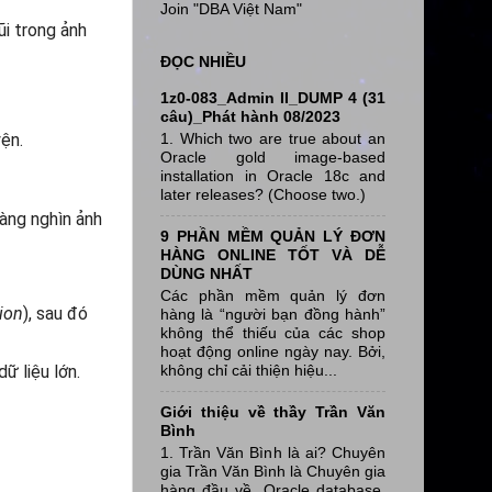
Join "DBA Việt Nam"
ũi trong ảnh
ĐỌC NHIỀU
1z0-083_Admin II_DUMP 4 (31
câu)_Phát hành 08/2023
yện.
1. Which two are true about an
Oracle gold image-based
installation in Oracle 18c and
later releases? (Choose two.)
hàng nghìn ảnh
9 PHẦN MỀM QUẢN LÝ ĐƠN
HÀNG ONLINE TỐT VÀ DỄ
DÙNG NHẤT
Các phần mềm quản lý đơn
ion
), sau đó
hàng là “người bạn đồng hành”
không thể thiếu của các shop
hoạt động online ngày nay. Bởi,
không chỉ cải thiện hiệu...
ữ liệu lớn.
Giới thiệu về thầy Trần Văn
Bình
1. Trần Văn Bình là ai? Chuyên
gia Trần Văn Bình là Chuyên gia
hàng đầu về Oracle database,