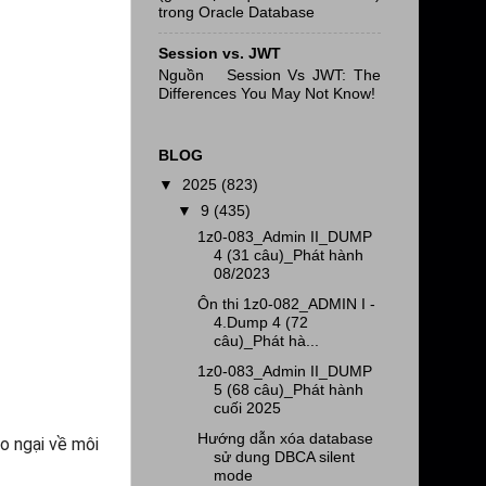
trong Oracle Database
Session vs. JWT
Nguồn Session Vs JWT: The
Differences You May Not Know!
BLOG
▼
2025
(823)
▼
9
(435)
1z0-083_Admin II_DUMP
4 (31 câu)_Phát hành
08/2023
Ôn thi 1z0-082_ADMIN I -
4.Dump 4 (72
câu)_Phát hà...
1z0-083_Admin II_DUMP
5 (68 câu)_Phát hành
cuối 2025
Hướng dẫn xóa database
o ngại về môi
sử dung DBCA silent
mode