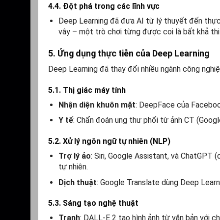
4.4. Đột phá trong các lĩnh vực
Deep Learning đã đưa AI từ lý thuyết đến thực
vây – một trò chơi từng được coi là bất khả th
5. Ứng dụng thực tiễn của Deep Learning
Deep Learning đã thay đổi nhiều ngành công nghiệ
5.1. Thị giác máy tính
Nhận diện khuôn mặt
: DeepFace của Facebook
Y tế
: Chẩn đoán ung thư phổi từ ảnh CT (Goog
5.2. Xử lý ngôn ngữ tự nhiên (NLP)
Trợ lý ảo
: Siri, Google Assistant, và ChatGPT 
tự nhiên.
Dịch thuật
: Google Translate dùng Deep Learni
5.3. Sáng tạo nghệ thuật
Tranh
: DALL-E 2 tạo hình ảnh từ văn bản với ch