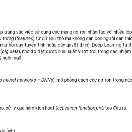
 trung vào việc sử dụng các mạng nơ-ron nhân tạo với nhiều lớp
c trưng (
features
) từ dữ liệu thô mà không cần con người can thi
hư hồi quy tuyến tính hoặc cây quyết định), Deep Learning tự đ
 (
big data
), nhờ đó đạt được hiệu suất vượt trội trong các nhiệm 
lý ngôn ngữ.
p neural networks – DNNs
), mô phỏng cách các nơ-ron trong nã
ào, xử lý qua hàm kích hoạt (
activation function
), và tạo đầu ra.
xel ảnh).