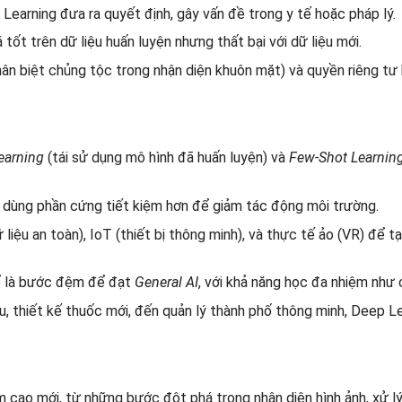
 Learning đưa ra quyết định, gây vấn đề trong y tế hoặc pháp lý.
 tốt trên dữ liệu huấn luyện nhưng thất bại với dữ liệu mới.
phân biệt chủng tộc trong nhận diện khuôn mặt) và quyền riêng tư
earning
(tái sử dụng mô hình đã huấn luyện) và
Few-Shot Learnin
à dùng phần cứng tiết kiệm hơn để giảm tác động môi trường.
 liệu an toàn), IoT (thiết bị thông minh), và thực tế ảo (VR) để tạ
hể là bước đệm để đạt
General AI
, với khả năng học đa nhiệm như 
ậu, thiết kế thuốc mới, đến quản lý thành phố thông minh, Deep Le
 cao mới, từ những bước đột phá trong nhận diện hình ảnh, xử l