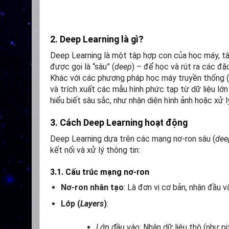
2. Deep Learning là gì?
Deep Learning là một tập hợp con của học máy, tập
được gọi là “sâu” (
deep
) – để học và rút ra các đặ
Khác với các phương pháp học máy truyền thống (n
và trích xuất các mẫu hình phức tạp từ dữ liệu lớn
hiểu biết sâu sắc, như nhận diện hình ảnh hoặc xử 
3. Cách Deep Learning hoạt động
Deep Learning dựa trên các mạng nơ-ron sâu (
dee
kết nối và xử lý thông tin:
3.1. Cấu trúc mạng nơ-ron
Nơ-ron nhân tạo
: Là đơn vị cơ bản, nhận đầu v
Lớp (
Layers
)
:
Lớp đầu vào
: Nhận dữ liệu thô (như pi