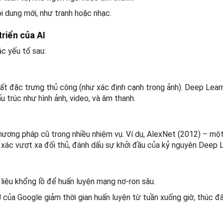
ội dung mới, như tranh hoặc nhạc.
triển của AI
c yếu tố sau:
uất đặc trưng thủ công (như xác định cạnh trong ảnh). Deep Lear
ấu trúc như hình ảnh, video, và âm thanh.
hương pháp cũ trong nhiều nhiệm vụ. Ví dụ, AlexNet (2012) – m
 xác vượt xa đối thủ, đánh dấu sự khởi đầu của kỷ nguyên Deep L
 liệu khổng lồ để huấn luyện mạng nơ-ron sâu.
của Google giảm thời gian huấn luyện từ tuần xuống giờ, thúc đ