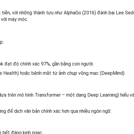
 tiễn, với những thành tựu như AlphaGo (2016) đánh bại Lee Sed
i với máy móc.
p:
 đạt độ chính xác 97%, gần bằng con người.
le Health) hoặc bệnh mắt từ ảnh chụp võng mạc (DeepMind).
(dựa trên mô hình Transformer – một dạng Deep Learning) hiểu và 
ng để dịch văn bản chính xác hơn qua nhiều ngôn ngữ.
i tiết đáng kinh ngạc.