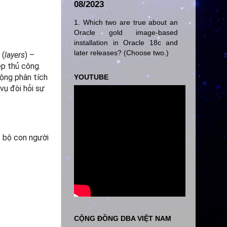
08/2023
1. Which two are true about an
Oracle gold image-based
installation in Oracle 18c and
later releases? (Choose two.)
 (
layers
) –
ệp thủ công.
ộng phân tích
YOUTUBE
vụ đòi hỏi sự
o bộ con người
CỘNG ĐỒNG DBA VIỆT NAM