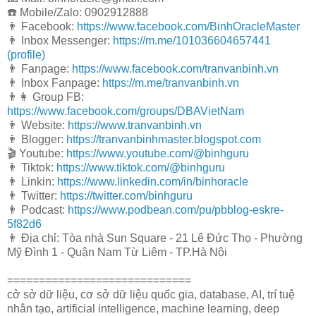
☎️ Mobile/Zalo: 0902912888
👨 Facebook:
https://www.facebook.com/BinhOracleMaster
👨 Inbox Messenger:
https://m.me/101036604657441
(profile)
👨 Fanpage:
https://www.facebook.com/tranvanbinh.vn
👨 Inbox Fanpage:
https://m.me/tranvanbinh.vn
👨👩 Group FB:
https://www.facebook.com/groups/DBAVietNam
👨 Website:
https://www.tranvanbinh.vn
👨 Blogger:
https://tranvanbinhmaster.blogspot.com
🎬 Youtube:
https://www.youtube.com/@binhguru
👨 Tiktok:
https://www.tiktok.com/@binhguru
👨 Linkin:
https://www.linkedin.com/in/binhoracle
👨 Twitter:
https://twitter.com/binhguru
👨 Podcast:
https://www.podbean.com/pu/pbblog-eskre-
5f82d6
👨 Địa chỉ: Tòa nhà Sun Square - 21 Lê Đức Thọ - Phường
Mỹ Đình 1 - Quận Nam Từ Liêm - TP.Hà Nội
=============================
cở sở dữ liệu, cơ sở dữ liệu quốc gia, database, AI, trí tuệ
nhân tạo, artificial intelligence, machine learning, deep