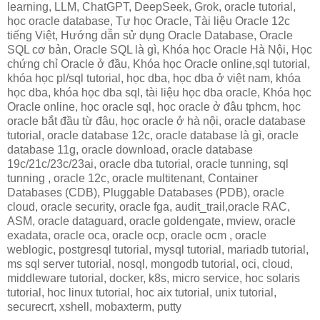
learning, LLM, ChatGPT, DeepSeek, Grok, oracle tutorial,
học oracle database, Tự học Oracle, Tài liệu Oracle 12c
tiếng Việt, Hướng dẫn sử dụng Oracle Database, Oracle
SQL cơ bản, Oracle SQL là gì, Khóa học Oracle Hà Nội, Học
chứng chỉ Oracle ở đầu, Khóa học Oracle online,sql tutorial,
khóa học pl/sql tutorial, học dba, học dba ở việt nam, khóa
học dba, khóa học dba sql, tài liệu học dba oracle, Khóa học
Oracle online, học oracle sql, học oracle ở đâu tphcm, học
oracle bắt đầu từ đâu, học oracle ở hà nội, oracle database
tutorial, oracle database 12c, oracle database là gì, oracle
database 11g, oracle download, oracle database
19c/21c/23c/23ai, oracle dba tutorial, oracle tunning, sql
tunning , oracle 12c, oracle multitenant, Container
Databases (CDB), Pluggable Databases (PDB), oracle
cloud, oracle security, oracle fga, audit_trail,oracle RAC,
ASM, oracle dataguard, oracle goldengate, mview, oracle
exadata, oracle oca, oracle ocp, oracle ocm , oracle
weblogic, postgresql tutorial, mysql tutorial, mariadb tutorial,
ms sql server tutorial, nosql, mongodb tutorial, oci, cloud,
middleware tutorial, docker, k8s, micro service, hoc solaris
tutorial, hoc linux tutorial, hoc aix tutorial, unix tutorial,
securecrt, xshell, mobaxterm, putty