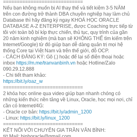
=============================
Nếu bạn không muốn bị AI thay thế và tiết kiệm 3-5 NĂM
trên con đường trở thành DBA chuyên nghiệp hay làm chủ
Database thì hãy đăng ký ngay KHOÁ HỌC ORACLE
DATABASE A-Z ENTERPRISE, được Coaching trực tiếp từ
tôi với toàn bộ bí kíp thực chiến, thủ tục, quy trình của gần
20 năm kinh nghiệm (mà bạn sẽ KHÔNG THỂ tìm kiếm trên
Internet/Google) từ đó giúp bạn dễ dàng quản trị mọi hệ
thống Core tại Việt Nam và trên thế giới, đỗ OCP.
- CÁCH ĐĂNG KÝ: Gõ (.) hoặc để lại số điện thoại hoặc
inbox
https://m.me/tranvanbinh.vn
hoặc Hotline/Zalo
090.29.12.888
- Chi tiết tham khảo:
https://bit.ly/oaz_w
=============================
2 khóa học online qua video giúp bạn nhanh chóng có
những kiến thức nền tảng về Linux, Oracle, học mọi nơi, chỉ
cần có Internet/4G:
- Oracle cơ bản:
https://bit.ly/admin_1200
- Linux:
https://bit.ly/linux_1200
=============================
KẾT NỐI VỚI CHUYÊN GIA TRẦN VĂN BÌNH:
📧 Mail: binhoracle@gmail.com