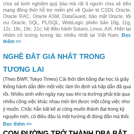
chia sẻ kinh nghiệm quý báu mà rất ít người chia sẻ trên
mạng đồng thời hỗ trợ miễn phí về Quản trị CSDL Oracle,
Oracle RAC, Oracle ASM, DataGuard, bảo mật Oracle, tối
ưu Oracle, SQL, PL/SQL, WebLogic phiên bản 10g, 11g,
12c, 18c, 19c, 21c; hệ điều hành Solaris, Linux, AIX. Hiện tại
nhóm có lượng tương tác nhiều nhất tại Việt Nam.
Đọc
thêm >>
NGHỀ ĐẮT GIÁ NHẤT TRONG
TƯƠNG LAI
(Theo BWP, Tokyo Times) Cái thời tấm bằng đại học là giấy
thông hành dẫn đến một việc làm ổn định và hấp dẫn đã qua
rồi. Nhiều sinh viên ngày nay sau khi ra trường phải trải qua
nhiều công việc khác nhau mới tìm được một công việc như
ý muốn. Chắc hẳn bất kể ai cũng muốn thành đạt trong kỷ
nguyên mới, có điều đâu là một hướng đi đúng đắn mà thôi.
Đọc thêm >>
CON ĐƯỜNG TRỞ THÀNH DBA BẮT