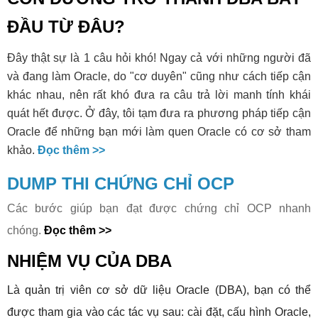
ĐẦU TỪ ĐÂU?
Đây thật sự là 1 câu hỏi khó! Ngay cả với những người đã
và đang làm Oracle, do "cơ duyên" cũng như cách tiếp cận
khác nhau, nên rất khó đưa ra câu trả lời manh tính khái
quát hết được. Ở đây, tôi tạm đưa ra phương pháp tiếp cận
Oracle để những bạn mới làm quen Oracle có cơ sở tham
khảo.
Đọc thêm >>
DUMP THI CHỨNG CHỈ OCP
Các bước giúp bạn đạt được chứng chỉ OCP nhanh
chóng.
Đọc thêm >>
NHIỆM VỤ CỦA DBA
Là quản trị viên cơ sở dữ liệu Oracle (DBA), bạn có thể
được tham gia vào các tác vụ sau: c
ài đặt, cấu hình Oracle,