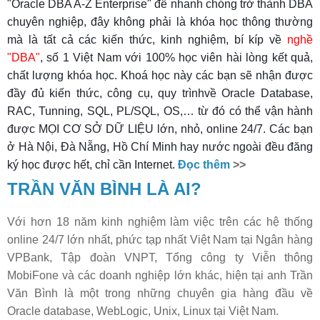
"Oracle DBA A-Z Enterprise" để nhanh chóng trở thành DBA
chuyên nghiệp, đây không phải là khóa học thông thường
mà là tất cả các kiến thức, kinh nghiệm, bí kíp về
nghề
"DBA"
, số 1 Việt Nam với 100% học viên hài lòng kết quả,
chất lượng khóa học. Khoá học này các bạn sẽ nhận được
đầy đủ kiến thức, công cụ, quy trìnhvề Oracle Database,
RAC, Tunning, SQL, PL/SQL, OS,… từ đó có thể vận hành
được MỌI CƠ SỞ DỮ LIỆU lớn, nhỏ, online 24/7. Các bạn
ở Hà Nội, Đà Nẵng, Hồ Chí Minh hay nước ngoài đều đăng
ký học được hết, chỉ cần Internet.
Đọc thêm
>>
TRẦN VĂN BÌNH LÀ AI?
Với hơn 18 năm kinh nghiệm làm việc trên các hệ thống
online 24/7 lớn nhất, phức tạp nhất Việt Nam tại Ngân hàng
VPBank, Tập đoàn VNPT, Tổng công ty Viễn thông
MobiFone và các doanh nghiệp lớn khác, hiện tại anh Trần
Văn Bình là một trong những chuyên gia hàng đầu về
Oracle database, WebLogic, Unix, Linux tại Việt Nam.