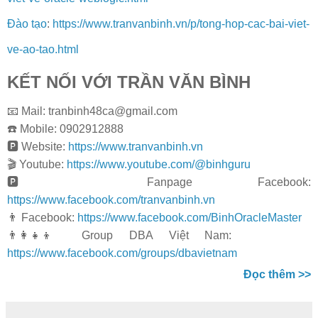
Đào tạo
:
https://www.tranvanbinh.vn/p/tong-hop-cac-bai-viet-
ve-ao-tao.html
KẾT NỐI VỚI TRẦN VĂN BÌNH
📧 Mail: tranbinh48ca@gmail.com
☎️ Mobile: 0902912888
🅿️ Website:
https://www.tranvanbinh.vn
🎬 Youtube:
https://www.youtube.com/@binhguru
🅿️ Fanpage Facebook:
https://www.facebook.com/tranvanbinh.vn
👨‍ Facebook:
https://www.facebook.com/BinhOracleMaster
👨‍👩‍👧‍👦 Group DBA Việt Nam:
https://www.facebook.com/groups/
dbavietnam
Đọc thêm >>