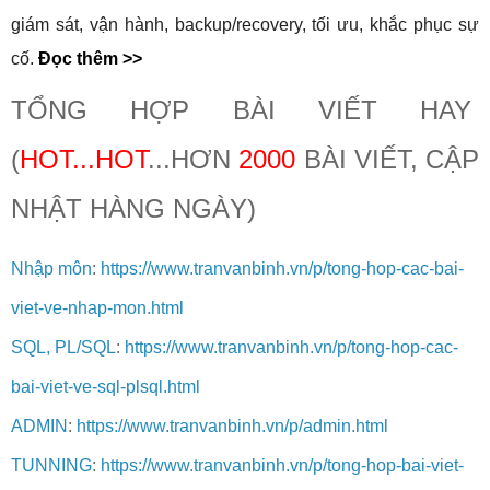
giám sát, vận hành, backup/recovery, tối ưu, khắc phục sự
cố.
Đọc thêm >>
TỔNG HỢP BÀI VIẾT HAY
(
HOT...HOT
...HƠN
2
000
BÀI VIẾT, CẬP
NHẬT HÀNG NGÀY)
Nhập môn
:
https://www.tranvanbinh.vn/p/tong-hop-cac-bai-
viet-ve-nhap-mon.html
SQL, PL/SQL
:
https://www.tranvanbinh.vn/p/tong-hop-cac-
bai-viet-ve-sql-plsql.html
ADMIN
:
https://www.tranvanbinh.vn/p/admin.html
TUNNING
:
https://www.tranvanbinh.vn/p/tong-hop-bai-viet-