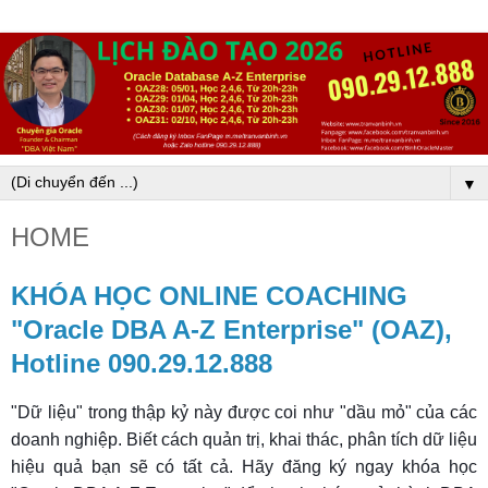
▼
HOME
KHÓA HỌC ONLINE COACHING
"Oracle DBA A-Z Enterprise" (OAZ),
Hotline 090.29.12.888
"Dữ liệu" trong thập kỷ này được coi như "dầu mỏ" của các
doanh nghiệp. Biết cách quản trị, khai thác, phân tích dữ liệu
hiệu quả bạn sẽ có tất cả. Hãy đăng ký ngay khóa học