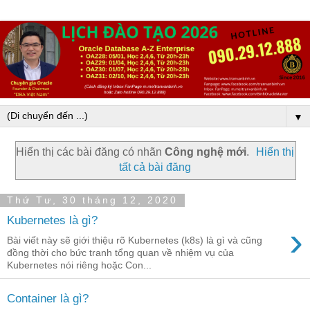
▼
Hiển thị các bài đăng có nhãn
Công nghệ mới
.
Hiển thị
tất cả bài đăng
Thứ Tư, 30 tháng 12, 2020
Kubernetes là gì?
›
Bài viết này sẽ giới thiệu rõ Kubernetes (k8s) là gì và cũng
đồng thời cho bức tranh tổng quan về nhiệm vụ của
Kubernetes nói riêng hoặc Con...
Container là gì?