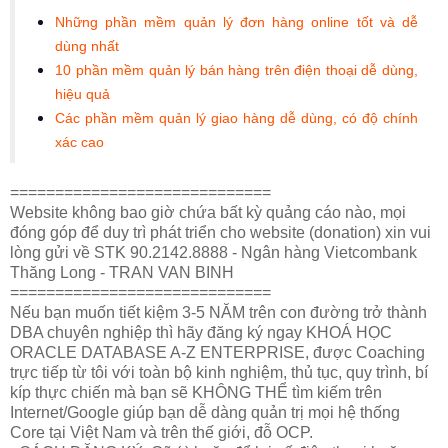
Những phần mềm quản lý đơn hàng online tốt và dễ
dùng nhất
10 phần mềm quản lý bán hàng trên điện thoại dễ dùng,
hiệu quả
Các phần mềm quản lý giao hàng dễ dùng, có độ chính
xác cao
=============================
Website không bao giờ chứa bất kỳ quảng cáo nào, mọi
đóng góp để duy trì phát triển cho website (donation) xin vui
lòng gửi về STK 90.2142.8888 - Ngân hàng Vietcombank
Thăng Long - TRAN VAN BINH
=============================
Nếu bạn muốn tiết kiệm 3-5 NĂM trên con đường trở thành
DBA chuyên nghiệp thì hãy đăng ký ngay KHOÁ HỌC
ORACLE DATABASE A-Z ENTERPRISE, được Coaching
trực tiếp từ tôi với toàn bộ kinh nghiệm, thủ tục, quy trình, bí
kíp thực chiến mà bạn sẽ KHÔNG THỂ tìm kiếm trên
Internet/Google giúp bạn dễ dàng quản trị mọi hệ thống
Core tại Việt Nam và trên thế giới, đỗ OCP.