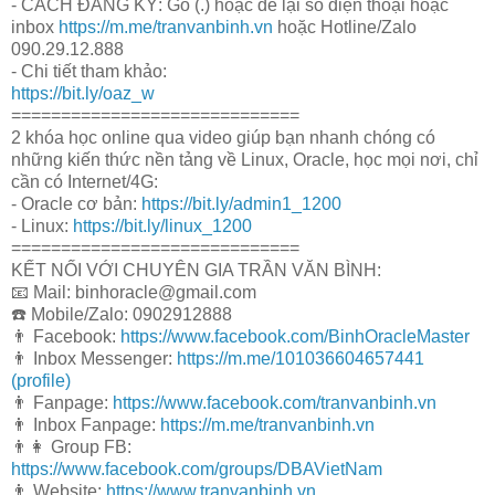
- CÁCH ĐĂNG KÝ: Gõ (.) hoặc để lại số điện thoại hoặc
inbox
https://m.me/tranvanbinh.vn
hoặc Hotline/Zalo
090.29.12.888
- Chi tiết tham khảo:
https://bit.ly/oaz_w
=============================
2 khóa học online qua video giúp bạn nhanh chóng có
những kiến thức nền tảng về Linux, Oracle, học mọi nơi, chỉ
cần có Internet/4G:
- Oracle cơ bản:
https://bit.ly/admin1_1200
- Linux:
https://bit.ly/linux_1200
=============================
KẾT NỐI VỚI CHUYÊN GIA TRẦN VĂN BÌNH:
📧 Mail: binhoracle@gmail.com
☎️ Mobile/Zalo: 0902912888
👨 Facebook:
https://www.facebook.com/BinhOracleMaster
👨 Inbox Messenger:
https://m.me/101036604657441
(profile)
👨 Fanpage:
https://www.facebook.com/tranvanbinh.vn
👨 Inbox Fanpage:
https://m.me/tranvanbinh.vn
👨👩 Group FB:
https://www.facebook.com/groups/DBAVietNam
👨 Website:
https://www.tranvanbinh.vn