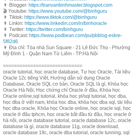
👨 Blogger:
https://tranvanbinhmaster.blogspot.com
🎬 Youtube:
https://www.youtube.com/@binhguru
👨 Tiktok:
https://www.tiktok.com/@binhguru
👨 Linkin:
https://www.linkedin.com/in/binhoracle
👨 Twitter:
https://twitter.com/binhguru
👨 Podcast:
https://www.podbean.com/pu/pbblog-eskre-
5f82d6
👨 Địa chỉ: Tòa nhà Sun Square - 21 Lê Đức Thọ - Phường
Mỹ Đình 1 - Quận Nam Từ Liêm - TP.Hà Nội
=============================
oracle tutorial, học oracle database, Tự học Oracle, Tài liệu
Oracle 12c tiếng Việt, Hướng dẫn sử dụng Oracle
Database, Oracle SQL cơ bản, Oracle SQL là gì, Khóa học
Oracle Hà Nội, Học chứng chỉ Oracle ở đầu, Khóa học
Oracle online,sql tutorial, khóa học pl/sql tutorial, học dba,
học dba ở việt nam, khóa học dba, khóa học dba sql, tài liệu
học dba oracle, Khóa học Oracle online, học oracle sql, học
oracle ở đâu tphcm, học oracle bắt đầu từ đâu, học oracle ở
hà nội, oracle database tutorial, oracle database 12c, oracle
database là gì, oracle database 11g, oracle download,
oracle database 19c, oracle dba tutorial, oracle tunning, sql