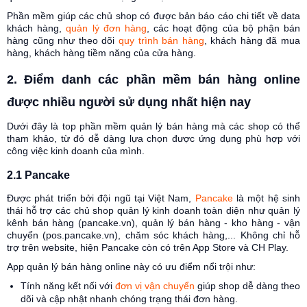
Phần mềm giúp các chủ shop có được bản báo cáo chi tiết về data
khách hàng,
quản lý đơn hàng
, các hoạt động của bộ phận bán
hàng cũng như theo dõi
quy trình bán hàng
, khách hàng đã mua
hàng, khách hàng tiềm năng của cửa hàng.
2. Điểm danh các phần mềm bán hàng online
được nhiều người sử dụng nhất hiện nay
Dưới đây là top phần mềm quản lý bán hàng mà các shop có thể
tham khảo, từ đó dễ dàng lựa chọn được ứng dụng phù hợp với
công việc kinh doanh của mình.
2.1 Pancake
Được phát triển bởi đội ngũ tại Việt Nam,
Pancake
là một hệ sinh
thái hỗ trợ các chủ shop quản lý kinh doanh toàn diện như quản lý
kênh bán hàng (pancake.vn), quản lý bán hàng - kho hàng - vận
chuyển (pos.pancake.vn), chăm sóc khách hàng,... Không chỉ hỗ
trợ trên website, hiện Pancake còn có trên App Store và CH Play.
App quản lý bán hàng online này có ưu điểm nổi trội như:
Tính năng kết nối với
đơn vị vận chuyển
giúp shop dễ dàng theo
dõi và cập nhật nhanh chóng trạng thái đơn hàng.