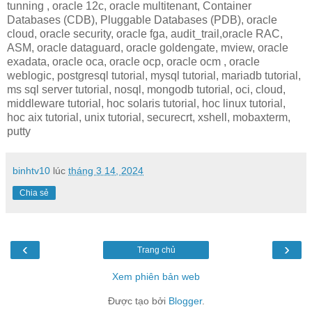
tunning , oracle 12c, oracle multitenant, Container
Databases (CDB), Pluggable Databases (PDB), oracle
cloud, oracle security, oracle fga, audit_trail,oracle RAC,
ASM, oracle dataguard, oracle goldengate, mview, oracle
exadata, oracle oca, oracle ocp, oracle ocm , oracle
weblogic, postgresql tutorial, mysql tutorial, mariadb tutorial,
ms sql server tutorial, nosql, mongodb tutorial, oci, cloud,
middleware tutorial, hoc solaris tutorial, hoc linux tutorial,
hoc aix tutorial, unix tutorial, securecrt, xshell, mobaxterm,
putty
binhtv10
lúc
tháng 3 14, 2024
Chia sẻ
‹
›
Trang chủ
Xem phiên bản web
Được tạo bởi
Blogger
.