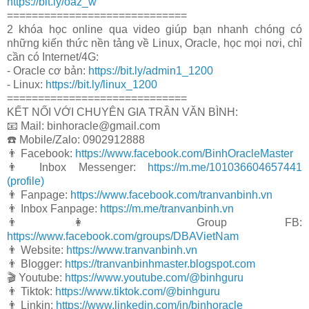
https://bit.ly/oaz_w
=============================
2 khóa học online qua video giúp bạn nhanh chóng có
những kiến thức nền tảng về Linux, Oracle, học mọi nơi, chỉ
cần có Internet/4G:
- Oracle cơ bản:
https://bit.ly/admin1_1200
- Linux:
https://bit.ly/linux_1200
=============================
KẾT NỐI VỚI CHUYÊN GIA TRẦN VĂN BÌNH:
📧 Mail: binhoracle@gmail.com
☎️ Mobile/Zalo: 0902912888
👨 Facebook:
https://www.facebook.com/BinhOracleMaster
👨 Inbox Messenger:
https://m.me/101036604657441
(profile)
👨 Fanpage:
https://www.facebook.com/tranvanbinh.vn
👨 Inbox Fanpage:
https://m.me/tranvanbinh.vn
👨👩 Group FB:
https://www.facebook.com/groups/DBAVietNam
👨 Website:
https://www.tranvanbinh.vn
👨 Blogger:
https://tranvanbinhmaster.blogspot.com
🎬 Youtube:
https://www.youtube.com/@binhguru
👨 Tiktok:
https://www.tiktok.com/@binhguru
👨 Linkin:
https://www.linkedin.com/in/binhoracle