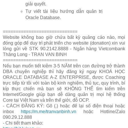
giải quyết.
Tự viết tài liệu hướng dẫn quản trị
Oracle Database.
=============================
Website không bao giờ chứa bất kỳ quảng cáo nào, mọi
đóng góp để duy trì phát triển cho website (donation) xin vui
lòng gửi về STK 90.2142.8888 - Ngân hàng Vietcombank
Thăng Long - TRAN VAN BINH
=============================
Nếu bạn muốn tiết kiệm 3-5 NĂM trên con đường trở thành
DBA chuyên nghiệp thì hãy đăng ký ngay KHOÁ HỌC
ORACLE DATABASE A-Z ENTERPRISE, được Coaching
trực tiếp từ tôi với toàn bộ kinh nghiệm, thủ tục, quy trình, bí
kíp thực chiến mà bạn sẽ KHÔNG THỂ tìm kiếm trên
Internet/Google giúp bạn dễ dàng quản trị mọi hệ thống
Core tại Việt Nam và trên thế giới, đỗ OCP.
- CÁCH ĐĂNG KÝ: Gõ (.) hoặc để lại số điện thoại hoặc
inbox
https://m.me/tranvanbinh.vn
hoặc Hotline/Zalo
090.29.12.888
- Chi tiết tham khảo: