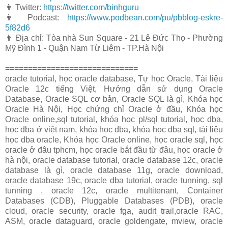
👨 Twitter:
https://twitter.com/binhguru
👨 Podcast:
https://www.podbean.com/pu/pbblog-eskre-
5f82d6
👨 Địa chỉ: Tòa nhà Sun Square - 21 Lê Đức Thọ - Phường
Mỹ Đình 1 - Quận Nam Từ Liêm - TP.Hà Nội
=============================
oracle tutorial, học oracle database, Tự học Oracle, Tài liệu
Oracle 12c tiếng Việt, Hướng dẫn sử dụng Oracle
Database, Oracle SQL cơ bản, Oracle SQL là gì, Khóa học
Oracle Hà Nội, Học chứng chỉ Oracle ở đầu, Khóa học
Oracle online,sql tutorial, khóa học pl/sql tutorial, học dba,
học dba ở việt nam, khóa học dba, khóa học dba sql, tài liệu
học dba oracle, Khóa học Oracle online, học oracle sql, học
oracle ở đâu tphcm, học oracle bắt đầu từ đâu, học oracle ở
hà nội, oracle database tutorial, oracle database 12c, oracle
database là gì, oracle database 11g, oracle download,
oracle database 19c, oracle dba tutorial, oracle tunning, sql
tunning , oracle 12c, oracle multitenant, Container
Databases (CDB), Pluggable Databases (PDB), oracle
cloud, oracle security, oracle fga, audit_trail,oracle RAC,
ASM, oracle dataguard, oracle goldengate, mview, oracle