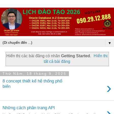
▼
Hiển thị các bài đăng có nhãn
Getting Started
.
Hiển thị
tất cả bài đăng
Thứ Năm, 18 tháng 9, 2025
8 concept thiết kế hệ thống phổ
›
biến
›
Những cách phân trang API