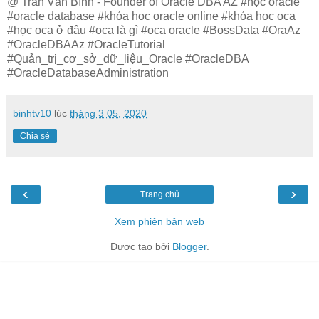
@ Trần Văn Bình - Founder of Oracle DBA AZ #học oracle
#oracle database #khóa học oracle online #khóa học oca
#học oca ở đâu #oca là gì #oca oracle #BossData #OraAz
#OracleDBAAz #OracleTutorial
#Quản_trị_cơ_sở_dữ_liệu_Oracle #OracleDBA
#OracleDatabaseAdministration
binhtv10
lúc
tháng 3 05, 2020
Chia sẻ
‹
›
Trang chủ
Xem phiên bản web
Được tạo bởi
Blogger
.