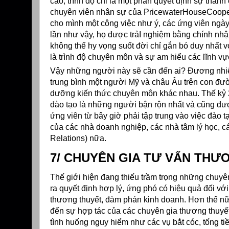
cao, trình độ chỉ là một phần quyết định sự thành
chuyên viên nhân sự của PricewaterHouseCoopers,
cho mình một công việc như ý, các ứng viên ngày 
lần như vậy, họ được trảI nghiệm bằng chính nhậ
không thể hy vọng suốt đời chỉ gắn bó duy nhất v
là trình độ chuyên môn và sự am hiểu các lĩnh vự
Vậy những người này sẽ cần đến ai? Đương nhiên 
trung bình một người Mỹ và châu Âu trên con đườ
dưỡng kiến thức chuyên môn khác nhau. Thế kỷ 2
đào tạo là những người bận rộn nhất và cũng được
ứng viên từ bây giờ phải tập trung vào việc đào 
của các nhà doanh nghiệp, các nhà tâm lý học, c
Relations) nữa.
7/ CHUYÊN GIA TƯ VẤN TH
Thế giới hiện đang thiếu trầm trọng những chuyên
ra quyết định hợp lý, ứng phó có hiệu quả đối vớ
thương thuyết, đàm phán kinh doanh. Hơn thế nữa
đến sự hợp tác của các chuyên gia thương thuyết
tình huống nguy hiểm như các vụ bắt cóc, tống ti