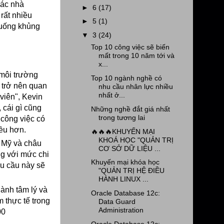
các nhà
►
6
(17)
rất nhiều
►
5
(1)
 huống khủng
▼
3
(24)
Top 10 công việc sẽ biến
mất trong 10 năm tới và
x...
 môi trường
Top 10 ngành nghề có
 trở nên quan
nhu cầu nhân lực nhiều
nhất ở...
viên", Kevin
 cái gì cũng
Những nghề đắt giá nhất
trong tương lai
 công việc có
iều hơn.
🔥🔥🔥KHUYẾN MẠI
KHOÁ HỌC "QUẢN TRỊ
ở Mỹ và châu
CƠ SỞ DỮ LIỆU ...
ng với mức chi
Khuyến mại khóa học
hu cầu này sẽ
"QUẢN TRỊ HỆ ĐIỀU
HÀNH LINUX ...
ành tâm lý và
Oracle Database 12c:
m thực tế trong
Data Guard
Administration
00