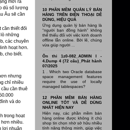
mạng mới ra
ho dù số lượng
10 PHẦN MỀM QUẢN LÝ BÁN
âu Âu sẽ cần
HÀNG TRÊN ĐIỆN THOẠI DỄ
DÙNG, HIỆU QUẢ
Ứng dụng quản lý bán hàng là
 cần thiết đối
“người bạn đồng hành” không
a lò những
thể thiếu đối với việc kinh doanh
offline lẫn online. Bởi lẽ, chúng
eb, các chuyên
vừa giúp người ...
linh hoạt hơn.
b, cho biết.
Ôn thi 1z0-082_ADMIN I -
4.Dump 4 (72 câu)_Phát hành
07/2025
1 . Which two Oracle database
 hơn nhưng
space management features
require the use of locally
g chỉ nhiều
managed tablespaces?
u cầu cần thuê
450.000
12 PHẦN MỀM BÁN HÀNG
đình và do
ONLINE TỐT VÀ DỄ DÙNG
NHẤT HIỆN NAY
Hiện nay, các phần mềm bán
h trong hoạt
hàng online được không ít chủ
 hơn nhiều.
shop tin chọn nhờ sở hữu nhiều
tính năng thông minh, giúp việc
n lợi nhuận