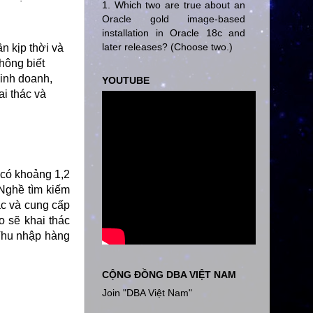
1. Which two are true about an
Oracle gold image-based
installation in Oracle 18c and
later releases? (Choose two.)
n kịp thời và
hông biết
kinh doanh,
YOUTUBE
ai thác và
 có khoảng 1,2
 Nghề tìm kiếm
ác và cung cấp
o sẽ khai thác
 Thu nhập hàng
CỘNG ĐỒNG DBA VIỆT NAM
Join "DBA Việt Nam"