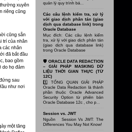
quản lý quy trình bá...
n thường xuyên
n riêng cũng
Các câu lệnh kiểm tra, xử lý
với giao dịch phân tán (giao
dịch qua database link) trong
Oracle Database
hời cũng sẵn
Mục đích: Các câu lệnh kiểm
tra, xử lý với giao dịch phân tán
i trí của nhân
(giao dịch qua database link)
ía các nhân
trong Oracle Database
ới đã bắt đầu
iệc, bao gồm
🛡️ ORACLE DATA REDACTION
– GIẢI PHÁP MASKING DỮ
sẽ do họ đảm
LIỆU THỜI GIAN THỰC (TỪ
12C)
ỉ đứng sau
1️⃣ TỔNG QUAN GIẢI PHÁP
 Hầu như nơi
Oracle Data Redaction là thành
phần thuộc Oracle Advanced
Security Option từ phiên bản
Oracle Database 12c , cho p...
Session vs. JWT
Nguồn Session Vs JWT: The
Differences You May Not Know!
gày một tăng