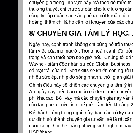
chuyên gia trong lĩnh vực này mà theo đó mức th
thương thuyết chỉ thực sự cần cho lực lượng cảnh 
công ty, tập đoàn sẵn sàng bỏ ra một khoản tiền 
hoảng, thậm chí là họ cần lời khuyên của các ch
8/ CHUYÊN GIA TÂM LÝ HỌC,
Ngày nay, cạnh tranh không chỉ bùng nổ trên th
làm việc của mọi người. Trong hoàn cảnh đó, bỗng
trọng và cần thiết hơn bao giờ hết. "Chúng tôi đá
Wayne - giám đốc nhân sự của Global Business, cho
có mặt trái của nó. Soft skills sẽ khiến con người
nhiều sức ép, nhịp độ sống nhanh, thời gian giải 
Chính điều này sẽ khiến các chuyên gia tâm lý tr
Âu ngày nay, nếu bạn muốn có được một chuyên gi
phí khá cao. BởI vậy mà các chuyên gia này vẫn
còn tăng hơn, ước tính thế giới cần đến khoảng 2
Để thành công trong nghề này, bạn cần có kỹ năn
dự định trở thành chuyên gia tư vấn, sẽ là rất cầ
cuộc sống. Có thể, bằng những kinh nghiệm này,
USD/tháng.