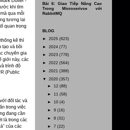
Mark Dofler -
Bài 6: Giao Tiếp Nâng Cao
ước khi tìm
Trong Microserivce với
u mà qua mỗi
RabbitMQ
ng tương lai
tố quan trọng
BLOG
►
2025
(823)
thống kê thì
 tạo và bồi
►
2024
(77)
ác chuyên gia
►
2023
(778)
 giới này, các
►
2022
(564)
à trình độ
►
2021
(388)
PR (Public
▼
2020
(357)
►
12
(88)
►
11
(58)
vớI đốI tác và
►
10
(4)
ấn trong việc
►
9
(16)
ũng đang cần
►
8
(31)
 là trong các
iá" của các
►
7
(22)