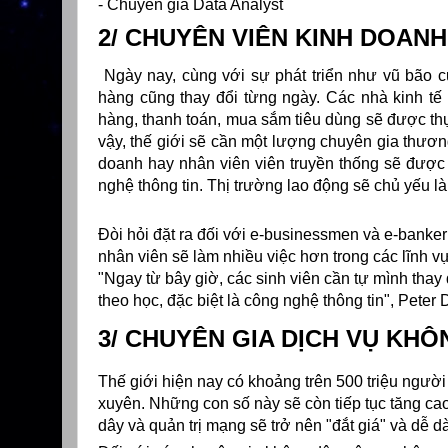
- Chuyên gia Data Analyst
2/ CHUYÊN VIÊN KINH DOAN
Ngày nay, cùng với sự phát triển như vũ bão c
hàng cũng thay đổi từng ngày. Các nhà kinh tế
hàng, thanh toán, mua sắm tiêu dùng sẽ được thự
vậy, thế giới sẽ cần một lượng chuyên gia thươn
doanh hay nhân viên viên truyền thống sẽ được
nghệ thông tin. Thị trường lao động sẽ chủ yếu 
Đòi hỏi đặt ra đối với e-businessmen và e-banker
nhân viên sẽ làm nhiều việc hơn trong các lĩnh vự
"Ngay từ bây giờ, các sinh viên cần tự mình thay
theo học, đặc biệt là công nghệ thông tin", Peter 
3/ CHUYÊN GIA DỊCH VỤ KH
Thế giới hiện nay có khoảng trên 500 triệu người
xuyên. Những con số này sẽ còn tiếp tục tăng cao
dây và quản trị mạng sẽ trở nên "đắt giá" và dễ d