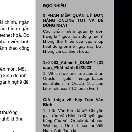
ĐỌC NHIỀU
9 PHẦN MỀM QUẢN LÝ ĐƠN
HÀNG ONLINE TỐT VÀ DỄ
ài chính, ngân
DÙNG NHẤT
tài chính ngân
Các phần mềm quản lý đơn
ternet hoá. Do
hàng là “người bạn đồng hành”
không thể thiếu của các shop
nhân viên kinh
hoạt động online ngày nay. Bởi,
hành thạo công
không chỉ cải thiện hiệu...
1z0-083_Admin II_DUMP 4 (31
câu)_Phát hành 08/2023
uyên môn. Một
1. Which two are true about an
rị kinh doanh.
Oracle gold image-based
 ngành nghề để
installation in Oracle 18c and
later releases? (Choose two.)
Giới thiệu về thầy Trần Văn
Bình
1. Trần Văn Bình là ai? Chuyên
et thường
gia Trần Văn Bình là Chuyên gia
g nghệ không
hàng đầu về Oracle database,
WebLogic, Unix, Linux tại Việt
Nam, Anh đang là...