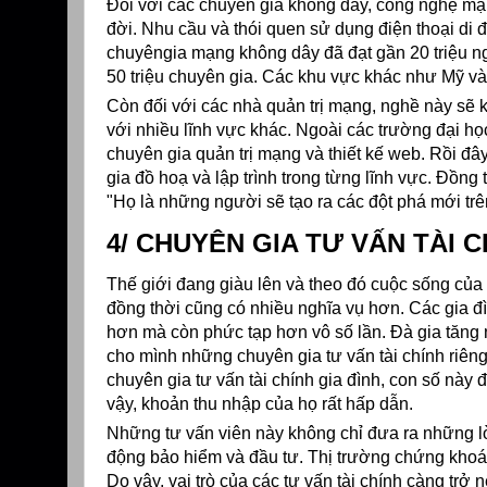
Đối với các chuyên gia không dây, công nghệ mạn
đời. Nhu cầu và thói quen sử dụng điện thoại di
chuyêngia mạng không dây đã đạt gần 20 triệu 
50 triệu chuyên gia. Các khu vực khác như Mỹ và
Còn đối với các nhà quản trị mạng, nghề này sẽ kh
với nhiều lĩnh vực khác. Ngoài các trường đại h
chuyên gia quản trị mạng và thiết kế web. Rồi đâ
gia đồ hoạ và lập trình trong từng lĩnh vực. Đồn
"Họ là những người sẽ tạo ra các đột phá mới tr
4/ CHUYÊN GIA TƯ VẤN TÀI 
Thế giới đang giàu lên và theo đó cuộc sống c
đồng thời cũng có nhiều nghĩa vụ hơn. Các gia đ
hơn mà còn phức tạp hơn vô số lần. Đà gia tăng n
cho mình những chuyên gia tư vấn tài chính riêng
chuyên gia tư vấn tài chính gia đình, con số này 
vậy, khoản thu nhập của họ rất hấp dẫn.
Những tư vấn viên này không chỉ đưa ra những lờ
động bảo hiểm và đầu tư. Thị trường chứng khoá
Do vậy, vai trò của các tư vấn tài chính càng trở 