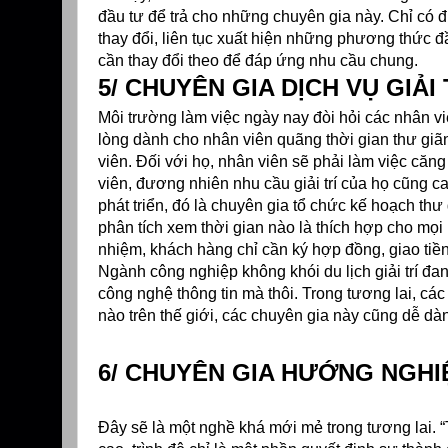
đầu tư để trả cho những chuyên gia này. Chỉ có đ
thay đổi, liên tục xuất hiện những phương thức đ
cần thay đổi theo để đáp ứng nhu cầu chung.
5/ CHUYÊN GIA DỊCH VỤ GIẢI 
Môi trường làm việc ngày nay đòi hỏi các nhân v
lòng dành cho nhân viên quãng thời gian thư giãn g
viên. Đối với họ, nhân viên sẽ phải làm việc căng
viên, đương nhiên nhu cầu giải trí của họ cũng c
phát triển, đó là chuyên gia tổ chức kế hoạch thư
phân tích xem thời gian nào là thích hợp cho mọi 
nhiệm, khách hàng chỉ cần ký hợp đồng, giao tiền
Ngành công nghiệp không khói du lịch giải trí đan
công nghệ thông tin mà thôi. Trong tương lai, các 
nào trên thế giới, các chuyên gia này cũng dễ d
6/ CHUYÊN GIA HƯỚNG NGH
Đây sẽ là một nghề khá mới mẻ trong tương lai. “