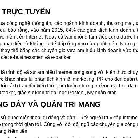
H TRỰC TUYẾN
ủa công nghệ thông tin, các ngành kinh doanh, thương mại, t
 dự báo rằng, vào năm 2015, 84% các giao dịch kinh doanh, 
c hiện trên Internet. Ngay cả văn phòng làm việc cũng được In
g mại điện tử khổng lồ để đáp ứng nhu cầu phát triển. Những 
 thay thế bằng các chuyên gia vừa am hiểu kinh doanh vừa t
là các e-businessmen và e-banker.
 là trình độ và sự am hiểu Internet song song với kiến thức ch
c khác nhau từ phân tích kinh tế, marketing, PR cho đến quản t
 đổi cách trau dồi kiến thức, tìm kiếm những trường đại học đa
Draoker, giáo sư kinh tế đại học
Boston , Mỹ nhận định.
ÔNG DÂY VÀ QUẢN TRỊ MẠNG
 sử dụng điện thoại di động và gần 1,5 tỷ người truy cập Intern
 trong thời gian tới. Cùng với đó, đội ngũ các chuyên gia côn
àng kiếm tiến.