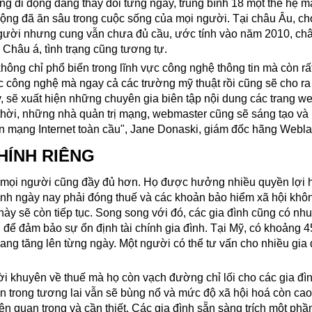
g di động đang thay đổi từng ngày, trung bình 18 một thế hệ 
 động đã ăn sâu trong cuộc sống của mọi người. Tại châu Âu, c
người nhưng cung vẫn chưa đủ cầu, ước tính vào năm 2010, ch
 Châu á, tình trạng cũng tương tự.
ông chỉ phổ biến trong lĩnh vực công nghệ thông tin mà còn rất
ọc công nghệ mà ngay cả các trường mỹ thuật rồi cũng sẽ cho r
y, sẽ xuất hiện những chuyên gia biên tập nội dung các trang w
g thời, những nhà quản trị mạng, webmaster cũng sẽ sáng tạo và 
ên mạng Internet toàn cầu", Jane Donaski, giám đốc hãng Webla
CHÍNH RIÊNG
ủa mọi người cũng đầy đủ hơn. Họ được hưởng nhiều quyền lợi
ình ngày nay phải đóng thuế và các khoản bảo hiểm xã hội khôn
ày sẽ còn tiếp tục. Song song với đó, các gia đình cũng có nh
 để đảm bảo sự ổn định tài chính gia đình. Tại Mỹ, có khoảng 
đang tăng lên từng ngày. Một người có thể tư vấn cho nhiều gia 
i khuyên về thuế mà họ còn vạch đường chỉ lối cho các gia đìn
n trong tương lai vẫn sẽ bùng nổ và mức độ xã hội hoá còn cao
nên quan trọng và cần thiết. Các gia đình sẵn sàng trích một phầ