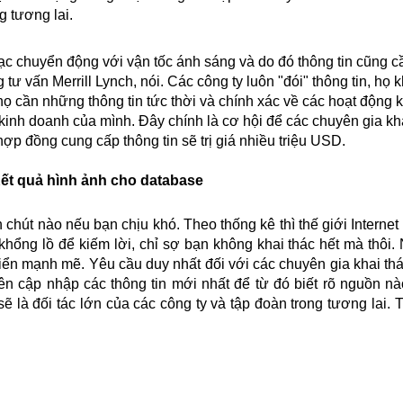
g tương lai.
ạc chuyển động với vận tốc ánh sáng và do đó thông tin cũng cầ
 vấn Merrill Lynch, nói. Các công ty luôn "đói" thông tin, họ k
 họ cần những thông tin tức thời và chính xác về các hoạt động 
 kinh doanh của mình. Đây chính là cơ hội để các chuyên gia kh
hợp đồng cung cấp thông tin sẽ trị giá nhiều triệu USD.
hút nào nếu bạn chịu khó. Theo thống kê thì thế giới Internet
 khổng lồ để kiếm lời, chỉ sợ bạn không khai thác hết mà thôi.
triển mạnh mẽ. Yêu cầu duy nhất đối với các chuyên gia khai th
ên cập nhập các thông tin mới nhất để từ đó biết rõ nguồn nà
sẽ là đối tác lớn của các công ty và tập đoàn trong tương lai.