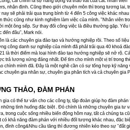
 công, cái chính là sự năng động và tháo vát của các nhân viên” 
 nhận định. Cũng theo giới chuyên môn thì trong tương lai, tr
nay sẽ phải trải qua trung bình từ 4 đến 5 công việc khác nha
n thức cũng như kinh nghiệm làm việc của mình. "Nhân viên tro
ới một ông sếp. Sự thay đổi công việc là điều thường gặp. Yếu 
c đến đâu", Mark nói.
là các chuyên gia đào tạo và hướng nghiệp rồi. Theo số liệu 
ng công danh sự nghiệp của mình đã phảI trải qua 40 khoá đào
1 là thời điểm mà loại hình đào tạo hướng nghiệp sẽ nở rộ. C
 trả lương xứng đáng nhất. Để tìm cho mình một vị trí trong thế
tạo chình mình đã. Đây là một nghề cần có sự tổng hợp kỹ năng v
ác chuyên gia nhân sự, chuyên gia phân tích và cả chuyên gia 
ƯƠNG THẢO, ĐÀM PHÁN
 gia có thế tư vấn cho các công ty, tập đoàn giúp họ đàm phán 
i những tình huống đặc biệt . Đó chính là những chuyên gia tư v
, trong cuộc sống nhiều biến động hôm nay, tất cả chúng ta c
 có khả năng đàm phán với nhiều đốI tượng khác nhau, đặc biệt
ền, đình công&Nhu cầu tăng thì đương nhiên kéo theo sự "đắt g