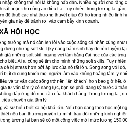
u nhập không thể nól là không hấp dẫn. Nhiều người cho rằng 
sát hoặc cho công an điều tra. Tuy nhiên, trong tương lai gần, 
lớn để thuê các nhà thương thuyết giúp đỡ họ trong nhiều tình
uyên gia này để tránh rơi vào cạm bẫy kinh doanh.
 XÃ HỘI HỌC
ương trường mà nó còn len lỏi vào cuộc sống cá nhân cũng như
 dưng những soft skill (kỹ năng bẩm sinh hay do rèn luyện) lại
nh giá những soft skill ngang với tấm bằng đại học của các ứng 
 biết. Ai ai cũng sẽ tìm cho mình những soft skills. Tuy nhiên,
 ta dễ bị stress hơn bởi áp lực của nó rất lớn. Song song với đó,
trí bị ít đi cũng khiến mọi người lâm vào khủng hoảng tâm lý nh
ị liệu và tư vấn cuộc sống trở nên "ăn khách" hơn bao giờ hết. 
a tư vấn tâm lý có năng lực, bạn sẽ phải đăng ký trước 3 thá
 không đáp ứng đủ nhu cầu của khách hàng. Trong tương lai, n
 triệu chuyên gia tâm lý.
g và sự hiểu biết xã hội khá lớn. Nếu bạn đang theo học một ng
n thiết nếu bạn thường xuyên tự mình trau dồi những kinh nghiệ
 trong tương lai bạn sẽ có một công việc mới mức lương 150.0