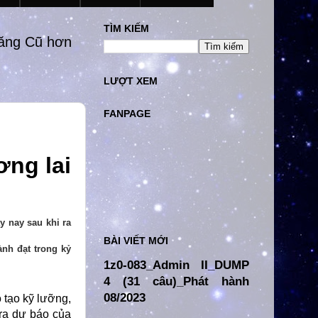
TÌM KIẾM
đăng Cũ hơn
LƯỢT XEM
FANPAGE
y nay sau khi ra
BÀI VIẾT MỚI
nh đạt trong kỷ
1z0-083_Admin II_DUMP
4 (31 câu)_Phát hành
08/2023
 tạo kỹ lưỡng,
 ra dự báo của