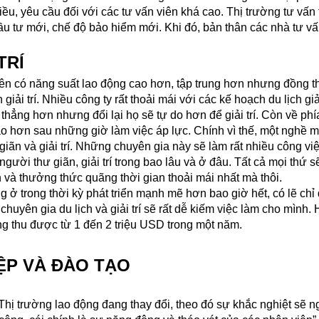
iều, yêu cầu đối với các tư vấn viên khá cao. Thị trường tư vấ
ầu tư mới, chế độ bảo hiểm mới. Khi đó, bản thân các nhà tư vấ
TRÍ
iên có năng suất lao động cao hơn, tập trung hơn nhưng đồng t
iải trí. Nhiều công ty rất thoải mái với các kế hoạch du lịch giả
 thẳng hơn nhưng đổi lại họ sẽ tự do hơn để giải trí. Còn về ph
ao hơn sau những giờ làm việc áp lực. Chính vì thế, một nghề m
 giãn và giải trí. Những chuyên gia này sẽ làm rất nhiều công v
người thư giãn, giải trí trong bao lâu và ở đâu. Tất cả mọi thứ 
 và thưởng thức quãng thời gian thoải mái nhất mà thôi.
g ở trong thời kỳ phát triển mạnh mẽ hơn bao giờ hết, có lẽ ch
chuyên gia du lịch và giải trí sẽ rất dễ kiếm việc làm cho mình.
àng thu được từ 1 đến 2 triệu USD trong một năm.
IỆP VÀ ĐÀO TẠO
Thị trường lao động đang thay đổi, theo đó sự khắc nghiệt sẽ n