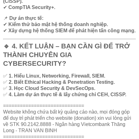
(CISSP).
✔
CompTIA Security+.
📌
Dự án thực tế:
✔
Kiểm thử bảo mật hệ thống doanh nghiệp.
✔
Xây dựng hệ thống SIEM để phát hiện tấn công mạng.
🔹 4. KẾT LUẬN – BẠN CẦN GÌ ĐỂ TRỞ
THÀNH CHUYÊN GIA
CYBERSECURITY?
✅
1. Hiểu Linux, Networking, Firewall, SIEM.
✅
2. Biết Ethical Hacking & Penetration Testing.
✅
3. Học Cloud Security & DevSecOps.
✅
4. Làm dự án thực tế & lấy chứng chỉ CEH, CISSP.
=============================
Website không chứa bất kỳ quảng cáo nào, mọi đóng góp
để duy trì phát triển cho website (donation) xin vui lòng gửi
về STK 90.2142.8888 - Ngân hàng Vietcombank Thăng
Long - TRAN VAN BINH
=============================