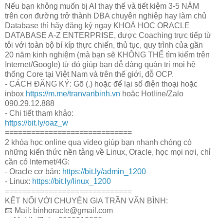
Nếu bạn không muốn bị AI thay thế và tiết kiệm 3-5 NĂM
trên con đường trở thành DBA chuyên nghiệp hay làm chủ
Database thì hãy đăng ký ngay KHOÁ HỌC ORACLE
DATABASE A-Z ENTERPRISE, được Coaching trực tiếp từ
tôi với toàn bộ bí kíp thực chiến, thủ tục, quy trình của gần
20 năm kinh nghiệm (mà bạn sẽ KHÔNG THỂ tìm kiếm trên
Internet/Google) từ đó giúp bạn dễ dàng quản trị mọi hệ
thống Core tại Việt Nam và trên thế giới, đỗ OCP.
- CÁCH ĐĂNG KÝ: Gõ (.) hoặc để lại số điện thoại hoặc
inbox
https://m.me/tranvanbinh.vn
hoặc Hotline/Zalo
090.29.12.888
- Chi tiết tham khảo:
https://bit.ly/oaz_w
=============================
2 khóa học online qua video giúp bạn nhanh chóng có
những kiến thức nền tảng về Linux, Oracle, học mọi nơi, chỉ
cần có Internet/4G:
- Oracle cơ bản:
https://bit.ly/admin_1200
- Linux:
https://bit.ly/linux_1200
=============================
KẾT NỐI VỚI CHUYÊN GIA TRẦN VĂN BÌNH:
📧 Mail: binhoracle@gmail.com