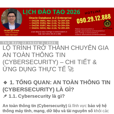
Thứ Bảy, 22 tháng 2, 2025
LỘ TRÌNH TRỞ THÀNH CHUYÊN GIA
AN TOÀN THÔNG TIN
(CYBERSECURITY) – CHI TIẾT &
ỨNG DỤNG THỰC TẾ 🚀
🔹 1. TỔNG QUAN: AN TOÀN THÔNG TIN
(CYBERSECURITY) LÀ GÌ?
📌 1.1. Cybersecurity là gì?
An toàn thông tin (Cybersecurity)
là lĩnh vực
bảo vệ hệ
thống máy tính, mạng, dữ liệu và tài nguyên số
khỏi các