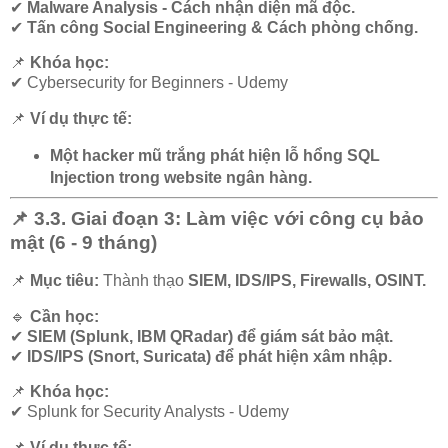
✔
Malware Analysis - Cách nhận diện mã độc.
✔
Tấn công Social Engineering & Cách phòng chống.
📌
Khóa học:
✔
Cybersecurity for Beginners - Udemy
📌
Ví dụ thực tế:
Một hacker mũ trắng phát hiện lỗ hổng SQL
Injection trong website ngân hàng.
📌 3.3. Giai đoạn 3: Làm việc với công cụ bảo
mật (6 - 9 tháng)
📌
Mục tiêu:
Thành thạo
SIEM, IDS/IPS, Firewalls, OSINT.
🔹
Cần học:
✔
SIEM (Splunk, IBM QRadar) để giám sát bảo mật.
✔
IDS/IPS (Snort, Suricata) để phát hiện xâm nhập.
📌
Khóa học:
✔
Splunk for Security Analysts - Udemy
📌
Ví dụ thực tế: