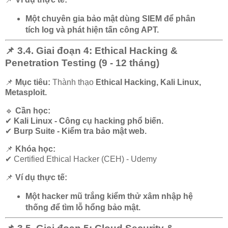
Một chuyên gia bảo mật dùng SIEM để phân
tích log và phát hiện tấn công APT.
📌 3.4. Giai đoạn 4: Ethical Hacking &
Penetration Testing (9 - 12 tháng)
📌
Mục tiêu:
Thành thạo
Ethical Hacking, Kali Linux,
Metasploit.
🔹
Cần học:
✔
Kali Linux - Công cụ hacking phổ biến.
✔
Burp Suite - Kiểm tra bảo mật web.
📌
Khóa học:
✔
Certified Ethical Hacker (CEH) - Udemy
📌
Ví dụ thực tế:
Một hacker mũ trắng kiểm thử xâm nhập hệ
thống để tìm lỗ hổng bảo mật.