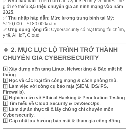
✅
Nhu cầu cao:
Theo báo cáo Cybersecurity Ventures, thế
giới sẽ thiếu
3,5 triệu chuyên gia an ninh mạng vào năm
2025
.
✅
Thu nhập hấp dẫn:
Mức lương trung bình tại Mỹ:
$110,000 – $180,000/năm.
✅
Ứng dụng rộng rãi:
Cybersecurity có mặt trong tài chính,
y tế, AI, IoT, Cloud.
🔹 2. MỤC LỤC LỘ TRÌNH TRỞ THÀNH
CHUYÊN GIA CYBERSECURITY
1️⃣
Xây dựng nền tảng Linux, Networking & Bảo mật hệ
thống.
2️⃣
Học về các loại tấn công mạng & cách phòng thủ.
3️⃣
Làm việc với công cụ bảo mật (SIEM, IDS/IPS,
Firewalls).
4️⃣
Nghiên cứu về Ethical Hacking & Penetration Testing.
5️⃣
Tìm hiểu về Cloud Security & DevSecOps.
6️⃣
Làm dự án thực tế & lấy chứng chỉ chuyên môn
Cybersecurity.
7️⃣
Cập nhật xu hướng bảo mật & tham gia cộng đồng.