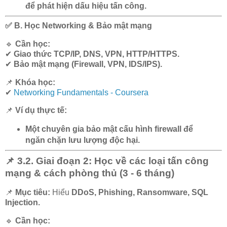
để phát hiện dấu hiệu tấn công.
✅ B. Học Networking & Bảo mật mạng
🔹
Cần học:
✔
Giao thức TCP/IP, DNS, VPN, HTTP/HTTPS.
✔
Bảo mật mạng (Firewall, VPN, IDS/IPS).
📌
Khóa học:
✔
Networking Fundamentals - Coursera
📌
Ví dụ thực tế:
Một chuyên gia bảo mật cấu hình firewall để
ngăn chặn lưu lượng độc hại.
📌 3.2. Giai đoạn 2: Học về các loại tấn công
mạng & cách phòng thủ (3 - 6 tháng)
📌
Mục tiêu:
Hiểu
DDoS, Phishing, Ransomware, SQL
Injection.
🔹
Cần học: