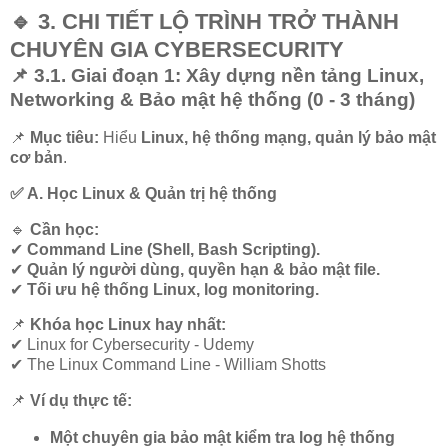
🔹 3. CHI TIẾT LỘ TRÌNH TRỞ THÀNH
CHUYÊN GIA CYBERSECURITY
📌 3.1. Giai đoạn 1: Xây dựng nền tảng Linux,
Networking & Bảo mật hệ thống (0 - 3 tháng)
📌
Mục tiêu:
Hiểu
Linux, hệ thống mạng, quản lý bảo mật
cơ bản
.
✅ A. Học Linux & Quản trị hệ thống
🔹
Cần học:
✔
Command Line (Shell, Bash Scripting).
✔
Quản lý người dùng, quyền hạn & bảo mật file.
✔
Tối ưu hệ thống Linux, log monitoring.
📌
Khóa học Linux hay nhất:
✔
Linux for Cybersecurity - Udemy
✔
The Linux Command Line - William Shotts
📌
Ví dụ thực tế:
Một chuyên gia bảo mật kiểm tra log hệ thống