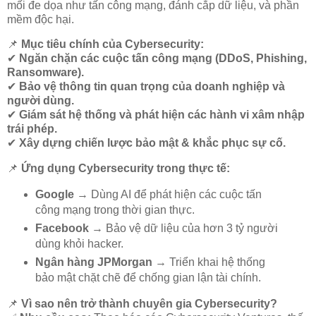
mối đe dọa như tấn công mạng, đánh cắp dữ liệu, và phần
mềm độc hại.
📌
Mục tiêu chính của Cybersecurity:
✔
Ngăn chặn các cuộc tấn công mạng (DDoS, Phishing,
Ransomware).
✔
Bảo vệ thông tin quan trọng của doanh nghiệp và
người dùng.
✔
Giám sát hệ thống và phát hiện các hành vi xâm nhập
trái phép.
✔
Xây dựng chiến lược bảo mật & khắc phục sự cố.
📌
Ứng dụng Cybersecurity trong thực tế:
Google
→ Dùng AI để phát hiện các cuộc tấn
công mạng trong thời gian thực.
Facebook
→ Bảo vệ dữ liệu của hơn 3 tỷ người
dùng khỏi hacker.
Ngân hàng JPMorgan
→ Triển khai hệ thống
bảo mật chặt chẽ để chống gian lận tài chính.
📌
Vì sao nên trở thành chuyên gia Cybersecurity?