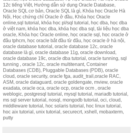
12c tiếng Việt, Hướng dẫn sử dụng Oracle Database,
Oracle SQL cơ bản, Oracle SQL là gì, Khóa học Oracle Hà
Nội, Học chứng chỉ Oracle ở đầu, Khóa học Oracle
online,sql tutorial, khóa học pl/sql tutorial, học dba, học dba
ở việt nam, khóa học dba, khóa học dba sql, tài liệu học dba
oracle, Khóa học Oracle online, học oracle sql, học oracle ở
đâu tphcm, học oracle bắt đầu từ đâu, học oracle ở hà nội,
oracle database tutorial, oracle database 12c, oracle
database là gì, oracle database 11g, oracle download,
oracle database 19c, oracle dba tutorial, oracle tunning, sql
tunning , oracle 12c, oracle multitenant, Container
Databases (CDB), Pluggable Databases (PDB), oracle
cloud, oracle security, oracle fga, audit_trail,oracle RAC,
ASM, oracle dataguard, oracle goldengate, mview, oracle
exadata, oracle oca, oracle ocp, oracle ocm , oracle
weblogic, postgresql tutorial, mysql tutorial, mariadb tutorial,
ms sql server tutorial, nosql, mongodb tutorial, oci, cloud,
middleware tutorial, hoc solaris tutorial, hoc linux tutorial,
hoc aix tutorial, unix tutorial, securecrt, xshell, mobaxterm,
putty