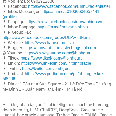
☎️ Mobile/Zalo: 0902912888
👨 Facebook:
https://www.facebook.com/BinhOracleMaster
👨 Inbox Messenger:
https://m.me/101036604657441
(profile)
👨 Fanpage:
https://www.facebook.com/tranvanbinh.vn
👨 Inbox Fanpage:
https://m.me/tranvanbinh.vn
👨👩 Group FB:
https://www.facebook.com/groups/DBAVietNam
👨 Website:
https://www.tranvanbinh.vn
👨 Blogger:
https://tranvanbinhmaster.blogspot.com
🎬 Youtube:
https://www.youtube.com/@binhguru
👨 Tiktok:
https://www.tiktok.com/@binhguru
👨 Linkin:
https://www.linkedin.com/in/binhoracle
👨 Twitter:
https://twitter.com/binhguru
👨 Podcast:
https://www.podbean.com/pu/pbblog-eskre-
5f82d6
👨 Địa chỉ: Tòa nhà Sun Square - 21 Lê Đức Thọ - Phường
Mỹ Đình 1 - Quận Nam Từ Liêm - TP.Hà Nội
=============================
AI, trí tuệ nhân tạo, artificial intelligence, machine learning,
deep learning, LLM, ChatGPT, DeepSeek, Grok, oracle
tutorial, học oracle database, Tự học Oracle, Tài liệu Oracle