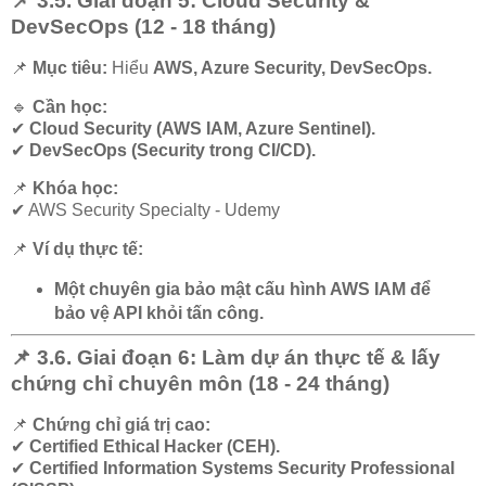
📌 3.5. Giai đoạn 5: Cloud Security &
DevSecOps (12 - 18 tháng)
📌
Mục tiêu:
Hiểu
AWS, Azure Security, DevSecOps.
🔹
Cần học:
✔
Cloud Security (AWS IAM, Azure Sentinel).
✔
DevSecOps (Security trong CI/CD).
📌
Khóa học:
✔
AWS Security Specialty - Udemy
📌
Ví dụ thực tế:
Một chuyên gia bảo mật cấu hình AWS IAM để
bảo vệ API khỏi tấn công.
📌 3.6. Giai đoạn 6: Làm dự án thực tế & lấy
chứng chỉ chuyên môn (18 - 24 tháng)
📌
Chứng chỉ giá trị cao:
✔
Certified Ethical Hacker (CEH).
✔
Certified Information Systems Security Professional