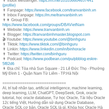
👨 Inbox Messenger:
https://m.me/101036604657441
(profile)
👨 Fanpage:
https://www.facebook.com/tranvanbinh.vn
👨 Inbox Fanpage:
https://m.me/tranvanbinh.vn
👨👩 Group FB:
https://www.facebook.com/groups/DBAVietNam
👨 Website:
https://www.tranvanbinh.vn
👨 Blogger:
https://tranvanbinhmaster.blogspot.com
🎬 Youtube:
https://www.youtube.com/@binhguru
👨 Tiktok:
https://www.tiktok.com/@binhguru
👨 Linkin:
https://www.linkedin.com/in/binhoracle
👨 Twitter:
https://twitter.com/binhguru
👨 Podcast:
https://www.podbean.com/pu/pbblog-eskre-
5f82d6
👨 Địa chỉ: Tòa nhà Sun Square - 21 Lê Đức Thọ - Phường
Mỹ Đình 1 - Quận Nam Từ Liêm - TP.Hà Nội
=============================
AI, trí tuệ nhân tạo, artificial intelligence, machine learning,
deep learning, LLM, ChatGPT, DeepSeek, Grok, oracle
tutorial, học oracle database, Tự học Oracle, Tài liệu Oracle
12c tiếng Việt, Hướng dẫn sử dụng Oracle Database,
Oracle SQL cơ bản, Oracle SQL là gì, Khóa học Oracle Hà