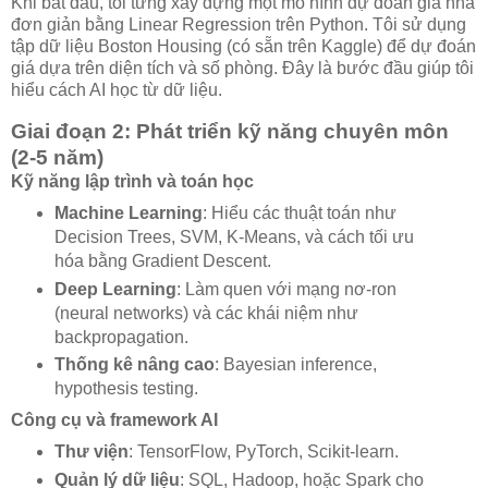
Khi bắt đầu, tôi từng xây dựng một mô hình dự đoán giá nhà
đơn giản bằng Linear Regression trên Python. Tôi sử dụng
tập dữ liệu Boston Housing (có sẵn trên Kaggle) để dự đoán
giá dựa trên diện tích và số phòng. Đây là bước đầu giúp tôi
hiểu cách AI học từ dữ liệu.
Giai đoạn 2: Phát triển kỹ năng chuyên môn
(2-5 năm)
Kỹ năng lập trình và toán học
Machine Learning
: Hiểu các thuật toán như
Decision Trees, SVM, K-Means, và cách tối ưu
hóa bằng Gradient Descent.
Deep Learning
: Làm quen với mạng nơ-ron
(neural networks) và các khái niệm như
backpropagation.
Thống kê nâng cao
: Bayesian inference,
hypothesis testing.
Công cụ và framework AI
Thư viện
: TensorFlow, PyTorch, Scikit-learn.
Quản lý dữ liệu
: SQL, Hadoop, hoặc Spark cho