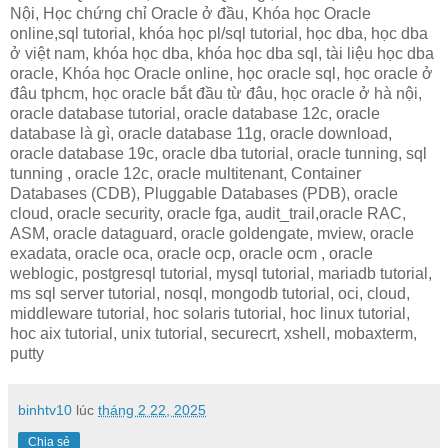
Nội, Học chứng chỉ Oracle ở đầu, Khóa học Oracle
online,sql tutorial, khóa học pl/sql tutorial, học dba, học dba
ở việt nam, khóa học dba, khóa học dba sql, tài liệu học dba
oracle, Khóa học Oracle online, học oracle sql, học oracle ở
đâu tphcm, học oracle bắt đầu từ đâu, học oracle ở hà nội,
oracle database tutorial, oracle database 12c, oracle
database là gì, oracle database 11g, oracle download,
oracle database 19c, oracle dba tutorial, oracle tunning, sql
tunning , oracle 12c, oracle multitenant, Container
Databases (CDB), Pluggable Databases (PDB), oracle
cloud, oracle security, oracle fga, audit_trail,oracle RAC,
ASM, oracle dataguard, oracle goldengate, mview, oracle
exadata, oracle oca, oracle ocp, oracle ocm , oracle
weblogic, postgresql tutorial, mysql tutorial, mariadb tutorial,
ms sql server tutorial, nosql, mongodb tutorial, oci, cloud,
middleware tutorial, hoc solaris tutorial, hoc linux tutorial,
hoc aix tutorial, unix tutorial, securecrt, xshell, mobaxterm,
putty
binhtv10
lúc
tháng 2 22, 2025
Chia sẻ