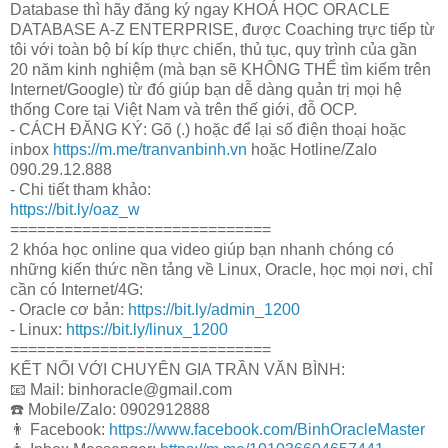
Database thì hãy đăng ký ngay KHOÁ HỌC ORACLE
DATABASE A-Z ENTERPRISE, được Coaching trực tiếp từ
tôi với toàn bộ bí kíp thực chiến, thủ tục, quy trình của gần
20 năm kinh nghiệm (mà bạn sẽ KHÔNG THỂ tìm kiếm trên
Internet/Google) từ đó giúp bạn dễ dàng quản trị mọi hệ
thống Core tại Việt Nam và trên thế giới, đỗ OCP.
- CÁCH ĐĂNG KÝ: Gõ (.) hoặc để lại số điện thoại hoặc
inbox
https://m.me/tranvanbinh.vn
hoặc Hotline/Zalo
090.29.12.888
- Chi tiết tham khảo:
https://bit.ly/oaz_w
=============================
2 khóa học online qua video giúp bạn nhanh chóng có
những kiến thức nền tảng về Linux, Oracle, học mọi nơi, chỉ
cần có Internet/4G:
- Oracle cơ bản:
https://bit.ly/admin_1200
- Linux:
https://bit.ly/linux_1200
=============================
KẾT NỐI VỚI CHUYÊN GIA TRẦN VĂN BÌNH:
📧 Mail: binhoracle@gmail.com
☎️ Mobile/Zalo: 0902912888
👨 Facebook:
https://www.facebook.com/BinhOracleMaster