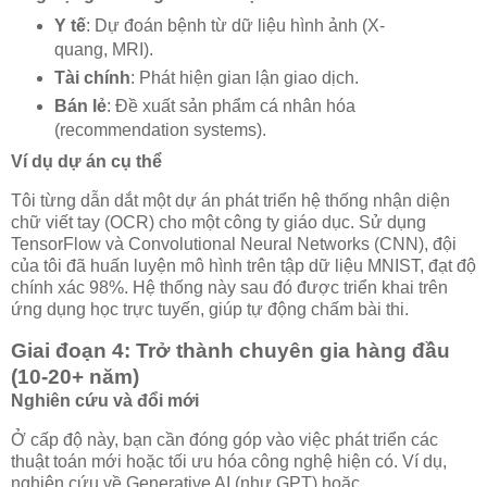
Y tế
: Dự đoán bệnh từ dữ liệu hình ảnh (X-
quang, MRI).
Tài chính
: Phát hiện gian lận giao dịch.
Bán lẻ
: Đề xuất sản phẩm cá nhân hóa
(recommendation systems).
Ví dụ dự án cụ thể
Tôi từng dẫn dắt một dự án phát triển hệ thống nhận diện
chữ viết tay (OCR) cho một công ty giáo dục. Sử dụng
TensorFlow và Convolutional Neural Networks (CNN), đội
của tôi đã huấn luyện mô hình trên tập dữ liệu MNIST, đạt độ
chính xác 98%. Hệ thống này sau đó được triển khai trên
ứng dụng học trực tuyến, giúp tự động chấm bài thi.
Giai đoạn 4: Trở thành chuyên gia hàng đầu
(10-20+ năm)
Nghiên cứu và đổi mới
Ở cấp độ này, bạn cần đóng góp vào việc phát triển các
thuật toán mới hoặc tối ưu hóa công nghệ hiện có. Ví dụ,
nghiên cứu về Generative AI (như GPT) hoặc