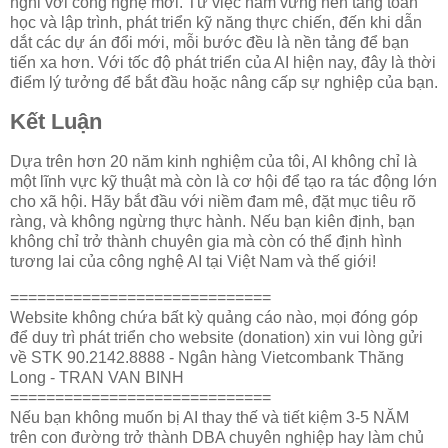
nghi với công nghệ mới. Từ việc nắm vững nền tảng toán
học và lập trình, phát triển kỹ năng thực chiến, đến khi dẫn
dắt các dự án đổi mới, mỗi bước đều là nền tảng để bạn
tiến xa hơn. Với tốc độ phát triển của AI hiện nay, đây là thời
điểm lý tưởng để bắt đầu hoặc nâng cấp sự nghiệp của bạn.
Kết Luận
Dựa trên hơn 20 năm kinh nghiệm của tôi, AI không chỉ là
một lĩnh vực kỹ thuật mà còn là cơ hội để tạo ra tác động lớn
cho xã hội. Hãy bắt đầu với niềm đam mê, đặt mục tiêu rõ
ràng, và không ngừng thực hành. Nếu bạn kiên định, bạn
không chỉ trở thành chuyên gia mà còn có thể định hình
tương lai của công nghệ AI tại Việt Nam và thế giới!
=============================
Website không chứa bất kỳ quảng cáo nào, mọi đóng góp
để duy trì phát triển cho website (donation) xin vui lòng gửi
về STK 90.2142.8888 - Ngân hàng Vietcombank Thăng
Long - TRAN VAN BINH
=============================
Nếu bạn không muốn bị AI thay thế và tiết kiệm 3-5 NĂM
trên con đường trở thành DBA chuyên nghiệp hay làm chủ