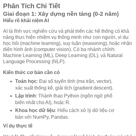
Phân Tích Chi Tiết
Giai đoạn 1: Xây dựng nền tảng (0-2 năm)
Hiểu rõ khái niệm AI
AI là lĩnh vực nghiên cứu và phát triển các hệ thống có khả
năng thực hiện nhiệm vụ thông minh như con người, ví dụ:
học hỏi (machine learning), suy luận (reasoning), hoặc nhận
diện hình ảnh (computer vision). Có ba nhánh chính:
Machine Learning (ML), Deep Learning (DL), và Natural
Language Processing (NLP).
Kiến thức cơ bản cần có
Toán học
: Đại số tuyến tính (ma trận, vector),
xác suất thống kê, giải tích (gradient descent).
Lập trình
: Thành thạo Python (ngôn ngữ phổ
biến nhất cho AI), hoặc R.
Khoa học dữ liệu
: Hiểu cách xử lý dữ liệu cơ
bản với NumPy, Pandas.
Ví dụ thực tế