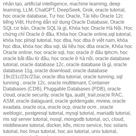
nhân tạo, artificial intelligence, machine learning, deep
learning, LLM, ChatGPT, DeepSeek, Grok, oracle tutorial,
học oracle database, Tự học Oracle, Tài liệu Oracle 12c
tiếng Việt, Hướng dẫn sử dụng Oracle Database, Oracle
SQL cơ bản, Oracle SQL là gì, Khóa học Oracle Hà Nội, Học
chứng chỉ Oracle ở đầu, Khóa học Oracle online,sql tutorial,
khóa học pl/sql tutorial, học dba, học dba ở việt nam, khóa
học dba, khóa học dba sql, tài liệu học dba oracle, Khóa học
Oracle online, học oracle sql, học oracle ở đâu tphcm, học
oracle bắt đầu từ đâu, học oracle ở hà nội, oracle database
tutorial, oracle database 12c, oracle database là gì, oracle
database 11g, oracle download, oracle database
19c/21c/23c/23ai, oracle dba tutorial, oracle tunning, sql
tunning , oracle 12c, oracle multitenant, Container
Databases (CDB), Pluggable Databases (PDB), oracle
cloud, oracle security, oracle fga, audit_trail,oracle RAC,
ASM, oracle dataguard, oracle goldengate, mview, oracle
exadata, oracle oca, oracle ocp, oracle ocm , oracle
weblogic, postgresql tutorial, mysql tutorial, mariadb tutorial,
ms sql server tutorial, nosql, mongodb tutorial, oci, cloud,
middleware tutorial, docker, k8s, micro service, hoc solaris
tutorial, hoc linux tutorial, hoc aix tutorial, unix tutorial,