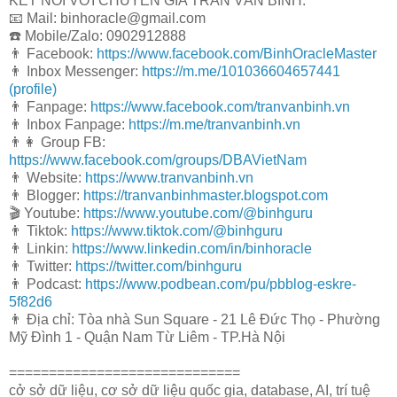
KẾT NỐI VỚI CHUYÊN GIA TRẦN VĂN BÌNH:
📧 Mail: binhoracle@gmail.com
☎️ Mobile/Zalo: 0902912888
👨 Facebook:
https://www.facebook.com/BinhOracleMaster
👨 Inbox Messenger:
https://m.me/101036604657441
(profile)
👨 Fanpage:
https://www.facebook.com/tranvanbinh.vn
👨 Inbox Fanpage:
https://m.me/tranvanbinh.vn
👨👩 Group FB:
https://www.facebook.com/groups/DBAVietNam
👨 Website:
https://www.tranvanbinh.vn
👨 Blogger:
https://tranvanbinhmaster.blogspot.com
🎬 Youtube:
https://www.youtube.com/@binhguru
👨 Tiktok:
https://www.tiktok.com/@binhguru
👨 Linkin:
https://www.linkedin.com/in/binhoracle
👨 Twitter:
https://twitter.com/binhguru
👨 Podcast:
https://www.podbean.com/pu/pbblog-eskre-
5f82d6
👨 Địa chỉ: Tòa nhà Sun Square - 21 Lê Đức Thọ - Phường
Mỹ Đình 1 - Quận Nam Từ Liêm - TP.Hà Nội
=============================
cở sở dữ liệu, cơ sở dữ liệu quốc gia, database, AI, trí tuệ