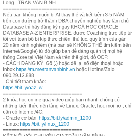
Long - TRAN VAN BINH
=============================
Nếu bạn không muốn bị AI thay thế và tiết kiệm 3-5 NĂM
trên con đường trở thành DBA chuyên nghiệp hay làm chủ
Database thì hãy đăng ký ngay KHOÁ HỌC ORACLE
DATABASE A-Z ENTERPRISE, được Coaching trực tiếp từ
tôi với toàn bộ bí kíp thực chiến, thủ tục, quy trình của gần
20 năm kinh nghiệm (mà bạn sẽ KHÔNG THỂ tìm kiếm trên
Internet/Google) từ đó giúp bạn dễ dàng quản trị mọi hệ
thống Core tại Việt Nam và trên thế giới, đỗ OCP.
- CÁCH ĐĂNG KÝ: Gõ (.) hoặc để lại số điện thoại hoặc
inbox
https://m.me/tranvanbinh.vn
hoặc Hotline/Zalo
090.29.12.888
- Chi tiết tham khảo:
https://bit.ly/oaz_w
=============================
2 khóa học online qua video giúp bạn nhanh chóng có
những kiến thức nền tảng về Linux, Oracle, học mọi nơi, chỉ
cần có Internet/4G:
- Oracle cơ bản:
https://bit.ly/admin_1200
- Linux:
https://bit.ly/linux_1200
=============================