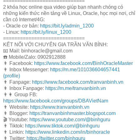
=============================
2 khóa học online qua video giúp bạn nhanh chóng có
những kiến thức nền tảng về Linux, Oracle, học mọi nơi, chỉ
cần có Internet/4G:
- Oracle cơ bản:
https://bit.ly/admin_1200
- Linux:
https://bit.ly/linux_1200
=============================
KẾT NỐI VỚI CHUYÊN GIA TRẦN VĂN BÌNH:
📧 Mail: binhoracle@gmail.com
☎️ Mobile/Zalo: 0902912888
👨 Facebook:
https://www.facebook.com/BinhOracleMaster
👨 Inbox Messenger:
https://m.me/101036604657441
(profile)
👨 Fanpage:
https://www.facebook.com/tranvanbinh.vn
👨 Inbox Fanpage:
https://m.me/tranvanbinh.vn
👨👩 Group FB:
https://www.facebook.com/groups/DBAVietNam
👨 Website:
https://www.tranvanbinh.vn
👨 Blogger:
https://tranvanbinhmaster.blogspot.com
🎬 Youtube:
https://www.youtube.com/@binhguru
👨 Tiktok:
https://www.tiktok.com/@binhguru
👨 Linkin:
https://www.linkedin.com/in/binhoracle
👨 Twitter:
https://twitter.com/binhguru