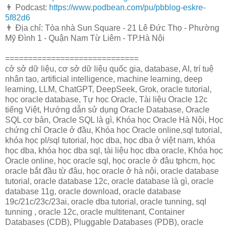
👨 Podcast:
https://www.podbean.com/pu/pbblog-eskre-
5f82d6
👨 Địa chỉ: Tòa nhà Sun Square - 21 Lê Đức Thọ - Phường
Mỹ Đình 1 - Quận Nam Từ Liêm - TP.Hà Nội
=============================
cở sở dữ liệu, cơ sở dữ liệu quốc gia, database, AI, trí tuệ
nhân tạo, artificial intelligence, machine learning, deep
learning, LLM, ChatGPT, DeepSeek, Grok, oracle tutorial,
học oracle database, Tự học Oracle, Tài liệu Oracle 12c
tiếng Việt, Hướng dẫn sử dụng Oracle Database, Oracle
SQL cơ bản, Oracle SQL là gì, Khóa học Oracle Hà Nội, Học
chứng chỉ Oracle ở đầu, Khóa học Oracle online,sql tutorial,
khóa học pl/sql tutorial, học dba, học dba ở việt nam, khóa
học dba, khóa học dba sql, tài liệu học dba oracle, Khóa học
Oracle online, học oracle sql, học oracle ở đâu tphcm, học
oracle bắt đầu từ đâu, học oracle ở hà nội, oracle database
tutorial, oracle database 12c, oracle database là gì, oracle
database 11g, oracle download, oracle database
19c/21c/23c/23ai, oracle dba tutorial, oracle tunning, sql
tunning , oracle 12c, oracle multitenant, Container
Databases (CDB), Pluggable Databases (PDB), oracle