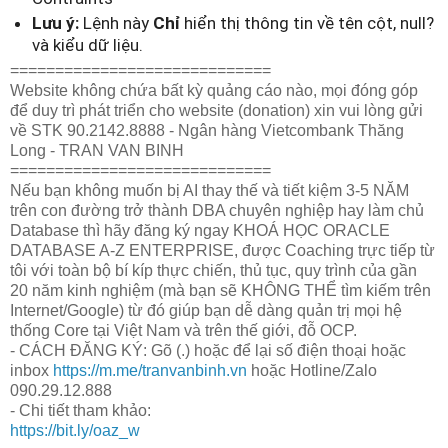
Lưu ý:
Lệnh này
Chỉ
hiển thị thông tin về tên cột, null?
và kiểu dữ liệu.
=============================
Website không chứa bất kỳ quảng cáo nào, mọi đóng góp
để duy trì phát triển cho website (donation) xin vui lòng gửi
về STK 90.2142.8888 - Ngân hàng Vietcombank Thăng
Long - TRAN VAN BINH
=============================
Nếu bạn không muốn bị AI thay thế và tiết kiệm 3-5 NĂM
trên con đường trở thành DBA chuyên nghiệp hay làm chủ
Database thì hãy đăng ký ngay KHOÁ HỌC ORACLE
DATABASE A-Z ENTERPRISE, được Coaching trực tiếp từ
tôi với toàn bộ bí kíp thực chiến, thủ tục, quy trình của gần
20 năm kinh nghiệm (mà bạn sẽ KHÔNG THỂ tìm kiếm trên
Internet/Google) từ đó giúp bạn dễ dàng quản trị mọi hệ
thống Core tại Việt Nam và trên thế giới, đỗ OCP.
- CÁCH ĐĂNG KÝ: Gõ (.) hoặc để lại số điện thoại hoặc
inbox
https://m.me/tranvanbinh.vn
hoặc Hotline/Zalo
090.29.12.888
- Chi tiết tham khảo:
https://bit.ly/oaz_w