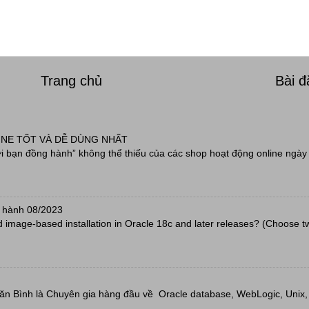
Trang chủ
Bài 
INE TỐT VÀ DỄ DÙNG NHẤT
 bạn đồng hành” không thể thiếu của các shop hoạt động online ngày 
 hành 08/2023
d image-based installation in Oracle 18c and later releases? (Choose t
Văn Bình là Chuyên gia hàng đầu về Oracle database, WebLogic, Unix, L