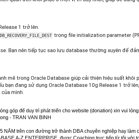
elease 1 trở lên.
trong file initialization parameter (
DB_RECOVERY_FILE_DEST
ase. Bạn nên tiếp tục sao lưu database thường xuyên để đả
nh mẽ trong Oracle Database giúp cải thiện hiệu suất khôi 
u bạn đang sử dụng Oracle Database 10g Release 1 trở lên,
c của mình.
g góp để duy trì phát triển cho website (donation) xin vui lòn
 Long - TRAN VAN BINH
 3-5 NĂM trên con đường trở thành DBA chuyên nghiệp hay làm
SE A-Z ENTERPRISE, được Coaching trực tiếp từ tôi với toà