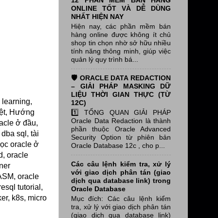
12 PHẦN MỀM BÁN HÀNG
ONLINE TỐT VÀ DỄ DÙNG
NHẤT HIỆN NAY
Hiện nay, các phần mềm bán
hàng online được không ít chủ
shop tin chọn nhờ sở hữu nhiều
tính năng thông minh, giúp việc
quản lý quy trình bá...
🛡️ ORACLE DATA REDACTION
– GIẢI PHÁP MASKING DỮ
LIỆU THỜI GIAN THỰC (TỪ
 learning,
12C)
iệt, Hướng
1️⃣ TỔNG QUAN GIẢI PHÁP
Oracle Data Redaction là thành
acle ở đầu,
phần thuộc Oracle Advanced
dba sql, tài
Security Option từ phiên bản
học oracle ở
Oracle Database 12c , cho p...
d, oracle
Các câu lệnh kiểm tra, xử lý
iner
với giao dịch phân tán (giao
 ASM, oracle
dịch qua database link) trong
sql tutorial,
Oracle Database
ker, k8s, micro
Mục đích: Các câu lệnh kiểm
tra, xử lý với giao dịch phân tán
(giao dịch qua database link)