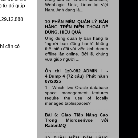
WebLogic, Unix, Linux tại Việt
) từ đó giúp
Nam, Anh đang là...
.29.12.888
10 PHẦN MỀM QUẢN LÝ BÁN
HÀNG TRÊN ĐIỆN THOẠI DỄ
DÙNG, HIỆU QUẢ
Ứng dụng quản lý bán hàng là
“người bạn đồng hành” không
hỉ cần có
thể thiếu đối với việc kinh doanh
offline lẫn online. Bởi lẽ, chúng
vừa giúp người ...
Ôn thi 1z0-082_ADMIN I -
4.Dump 4 (72 câu)_Phát hành
07/2025
1 . Which two Oracle database
space management features
require the use of locally
managed tablespaces?
Bài 6: Giao Tiếp Nâng Cao
Trong Microserivce với
RabbitMQ