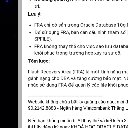
trì.
Lưu ý:
FRA chỉ có sẵn trong Oracle Database 10g R
Để sử dụng FRA, bạn cần cấu hình tham số
SPFILE).
FRA không thay thế cho việc sao lưu datab
khôi phục trong trường hợp xảy ra sự cố.
Tóm lược:
Flash Recovery Area (FRA) là một tính năng mạ
gánh nặng cho DBA và tăng cường bảo mật. Nế
nhắc sử dụng FRA để quản lý các file khôi phụ
=============================
Website không chứa bất kỳ quảng cáo nào, mọi đón
90.2142.8888 - Ngân hàng Vietcombank Thăng
=============================
Nếu bạn không muốn bị AI thay thế và tiết kiệm
thì hãy đăng ký ngay KHOÁ HỌC ORACLE DATABA