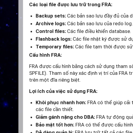
Các loại file được lưu trữ trong FRA:
Backup sets:
Các bản sao lưu đầy đủ của d
Archive logs:
Các bản sao lưu của redo log.
Control files:
Các file điều khiển database.
Flashback logs:
Các file nhật ký được sử d
Temporary files:
Các file tạm thời được sử 
Cấu hình FRA:
FRA được cấu hình bằng cách sử dụng tham 
SPFILE). Tham số này xác định vị trí của FRA 
trên một đĩa riêng biệt.
Lợi ích của việc sử dụng FRA:
Khôi phục nhanh hơn:
FRA có thể giúp cải 
các file cần thiết.
Giảm gánh nặng cho DBA:
FRA tự động quản
Bảo mật tốt hơn:
FRA có thể được cấu hình đ
Dễ dàng quản lý:
FRA lưu trữ tất cả các file