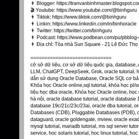
👨 Blogger:
https://tranvanbinhmaster.blogspot.c
🎬 Youtube:
https://www.youtube.com/@binhguru
👨 Tiktok:
https://www.tiktok.com/@binhguru
👨 Linkin:
https://www.linkedin.com/in/binhoracle
👨 Twitter:
https://twitter.com/binhguru
👨 Podcast:
https://www.podbean.com/pu/pbblog-
👨 Địa chỉ: Tòa nhà Sun Square - 21 Lê Đức Th
=============================
cở sở dữ liệu, cơ sở dữ liệu quốc gia, database, AI
LLM, ChatGPT, DeepSeek, Grok, oracle tutorial, h
dẫn sử dụng Oracle Database, Oracle SQL cơ bản
Khóa học Oracle online,sql tutorial, khóa học pl/s
liệu học dba oracle, Khóa học Oracle online, học 
hà nội, oracle database tutorial, oracle database
database 19c/21c/23c/23ai, oracle dba tutorial, or
Databases (CDB), Pluggable Databases (PDB), orac
dataguard, oracle goldengate, mview, oracle exadat
mysql tutorial, mariadb tutorial, ms sql server tuto
service, hoc solaris tutorial, hoc linux tutorial, hoc