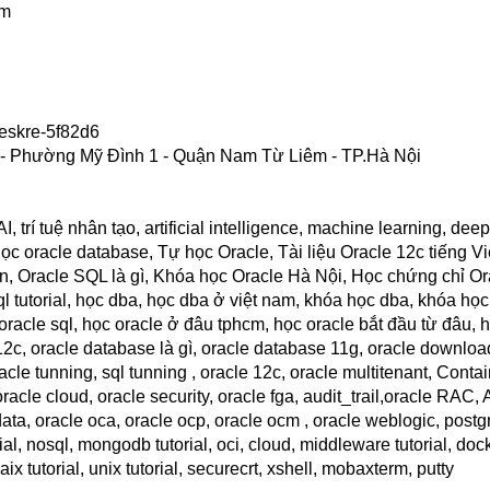
om
eskre-5f82d6
ọ - Phường Mỹ Đình 1 - Quận Nam Từ Liêm - TP.Hà Nội
, trí tuệ nhân tạo, artificial intelligence, machine learning, deep
ọc oracle database, Tự học Oracle, Tài liệu Oracle 12c tiếng V
, Oracle SQL là gì, Khóa học Oracle Hà Nội, Học chứng chỉ Or
ql tutorial, học dba, học dba ở việt nam, khóa học dba, khóa học 
oracle sql, học oracle ở đâu tphcm, học oracle bắt đầu từ đâu, 
 12c, oracle database là gì, oracle database 11g, oracle downloa
acle tunning, sql tunning , oracle 12c, oracle multitenant, Conta
le cloud, oracle security, oracle fga, audit_trail,oracle RAC,
a, oracle oca, oracle ocp, oracle ocm , oracle weblogic, postgre
rial, nosql, mongodb tutorial, oci, cloud, middleware tutorial, doc
 aix tutorial, unix tutorial, securecrt, xshell, mobaxterm, putty