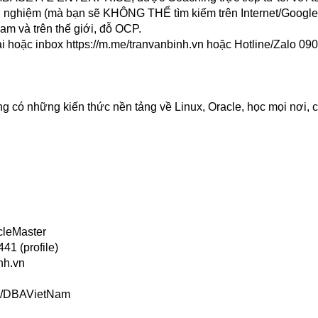
inh nghiệm (mà bạn sẽ KHÔNG THỂ tìm kiếm trên Internet/Google
am và trên thế giới, đỗ OCP.
ại hoặc inbox
https://m.me/tranvanbinh.vn
hoặc Hotline/Zalo 090
g có những kiến thức nền tảng về Linux, Oracle, học mọi nơi, c
cleMaster
41 (profile)
nh.vn
ps/DBAVietNam