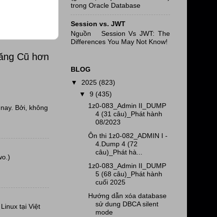
trong Oracle Database
Session vs. JWT
Nguồn Session Vs JWT: The
Differences You May Not Know!
đăng Cũ hơn
BLOG
▼
2025
(823)
▼
9
(435)
1z0-083_Admin II_DUMP
nay. Bởi, không
4 (31 câu)_Phát hành
08/2023
Ôn thi 1z0-082_ADMIN I -
4.Dump 4 (72
câu)_Phát hà...
wo.)
1z0-083_Admin II_DUMP
5 (68 câu)_Phát hành
cuối 2025
Hướng dẫn xóa database
sử dung DBCA silent
inux tại Việt
mode