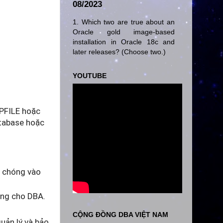
08/2023
1. Which two are true about an
Oracle gold image-based
installation in Oracle 18c and
later releases? (Choose two.)
YOUTUBE
(PFILE hoặc
atabase hoặc
h chóng vào
nặng cho DBA.
CỘNG ĐỒNG DBA VIỆT NAM
quản lý và bảo