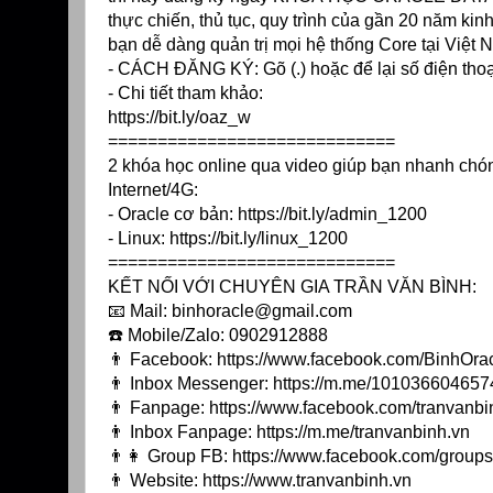
thực chiến, thủ tục, quy trình của gần 20 năm k
bạn dễ dàng quản trị mọi hệ thống Core tại Việt N
- CÁCH ĐĂNG KÝ: Gõ (.) hoặc để lại số điện tho
- Chi tiết tham khảo:
https://bit.ly/oaz_w
=============================
2 khóa học online qua video giúp bạn nhanh chón
Internet/4G:
- Oracle cơ bản:
https://bit.ly/admin_1200
- Linux:
https://bit.ly/linux_1200
=============================
KẾT NỐI VỚI CHUYÊN GIA TRẦN VĂN BÌNH:
📧 Mail: binhoracle@gmail.com
☎️ Mobile/Zalo: 0902912888
👨 Facebook:
https://www.facebook.com/BinhOra
👨 Inbox Messenger:
https://m.me/1010366046574
👨 Fanpage:
https://www.facebook.com/tranvanbi
👨 Inbox Fanpage:
https://m.me/tranvanbinh.vn
👨👩 Group FB:
https://www.facebook.com/grou
👨 Website:
https://www.tranvanbinh.vn