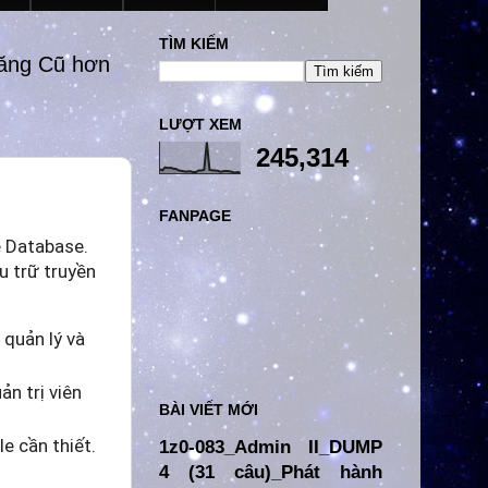
TÌM KIẾM
đăng Cũ hơn
LƯỢT XEM
245,314
FANPAGE
le Database.
u trữ truyền
 quản lý và
ản trị viên
BÀI VIẾT MỚI
e cần thiết.
1z0-083_Admin II_DUMP
4 (31 câu)_Phát hành