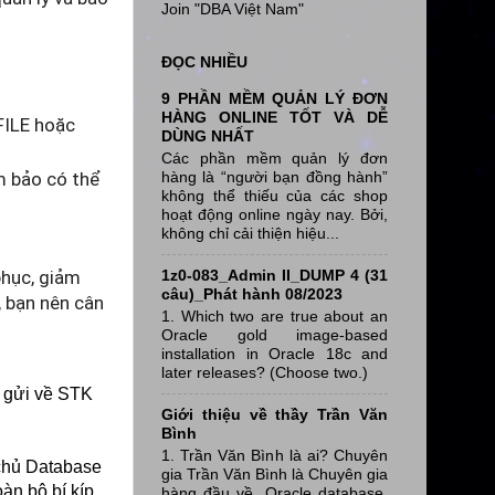
Join "DBA Việt Nam"
ĐỌC NHIỀU
9 PHẦN MỀM QUẢN LÝ ĐƠN
HÀNG ONLINE TỐT VÀ DỄ
PFILE hoặc
DÙNG NHẤT
Các phần mềm quản lý đơn
hàng là “người bạn đồng hành”
m bảo có thể
không thể thiếu của các shop
hoạt động online ngày nay. Bởi,
không chỉ cải thiện hiệu...
1z0-083_Admin II_DUMP 4 (31
phục, giảm
câu)_Phát hành 08/2023
 bạn nên cân
1. Which two are true about an
Oracle gold image-based
installation in Oracle 18c and
later releases? (Choose two.)
g gửi về STK
Giới thiệu về thầy Trần Văn
Bình
1. Trần Văn Bình là ai? Chuyên
 chủ Database
gia Trần Văn Bình là Chuyên gia
n bộ bí kíp
hàng đầu về Oracle database,