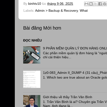
By
binhtv10
lúc
tháng 9 06, 2025
Labels:
Admin > Backup & Recovery
,
What
Bài đăng Mới hơn
ĐỌC NHIỀU
9 PHẦN MỀM QUẢN LÝ ĐƠN HÀNG ONL
Các phần mềm quản lý đơn hàng là “người
chỉ cải thiện hiệu...
1z0-083_Admin II_DUMP 4 (31 câu)_Phát
1. Which two are true about an Oracle gol
Giới thiệu về thầy Trần Văn Bình
1. Trần Văn Bình là ai? Chuyên gia Trần 
Nam, Anh đang là...