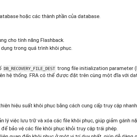
atabase hoặc các thành phần của database.
ụng cho tính năng Flashback.
dụng trong quá trình khôi phục.
số
trong file initialization parameter 
DB_RECOVERY_FILE_DEST
trên hệ thống. FRA có thể được đặt trên cùng một đĩa với d
thiện hiệu suất khôi phục bằng cách cung cấp truy cập nhan
 lý việc lưu trữ và xóa các file khôi phục, giúp giảm gánh 
ể bảo vệ các file khôi phục khỏi truy cập trái phép.
 liên quan đến khôi phục ở một vị trí duy nhất, giúp dễ dàng 